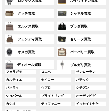
ロレックス買取
ルイヴィトン買取
ル
ル
ー
ー
グ
グ
プ
プ
グッチ買取
シャネル買取
ル
ル
リ
リ
ー
ー
ン
ン
グ
グ
プ
プ
ク
ク
エルメス買取
プラダ買取
ル
ル
リ
リ
ー
ー
ン
ン
グ
グ
プ
プ
ク
ク
フェンディ買取
セリーヌ買取
ル
ル
リ
リ
ー
ー
ン
ン
グ
グ
プ
プ
ク
ク
オメガ買取
バーバリー買取
ル
ル
リ
リ
ー
ー
ン
ン
グ
グ
プ
プ
ディオール買取
ク
ク
ブルガリ買取
ル
ル
リ
リ
グ
グ
グ
ー
ー
フェラガモ
ロエベ
サンローラン
ン
ン
ル
ル
ル
プ
プ
ク
ク
グ
グ
グ
カルティエ
セイコー
パテック
ー
ー
ー
リ
リ
ル
ル
ル
プ
プ
プ
ン
ン
グ
グ
グ
パネラ
イ
ウブロ
シチズン
ー
ー
ー
リ
リ
リ
ク
ク
ル
ル
ル
プ
プ
プ
ン
ン
ン
グ
グ
グ
ショパール
ブライトリング
オーデマピゲ
ー
ー
ー
リ
リ
リ
ク
ク
ク
ル
ル
ル
プ
プ
プ
ン
ン
ン
グ
グ
グ
カシオ
ティファニー
イッセイミヤケ
ー
ー
ー
リ
リ
リ
ク
ク
ク
ル
ル
ル
プ
プ
プ