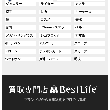
ー
ー
グ
グ
グ
ジュエリー
ライター
カメラ
ン
ン
プ
プ
ル
ル
ル
ク
ク
グ
グ
グ
切手
財布
キーケース
リ
リ
ー
ー
ー
ル
ル
ル
ン
ン
プ
プ
プ
グ
グ
グ
靴
コスメ
香水
ー
ー
ー
ク
ク
リ
リ
リ
ル
ル
ル
プ
プ
プ
ン
ン
ン
グ
グ
グ
家電
iPhone・スマホ
ベルト
ー
ー
ー
リ
リ
リ
ク
ク
ク
ル
ル
ル
プ
プ
プ
ン
ン
ン
グ
グ
グ
メガネ･サングラス
レゴブロック
万年筆
ー
ー
ー
リ
リ
リ
ク
ク
ク
ル
ル
ル
プ
プ
プ
ン
ン
ン
グ
グ
グ
ボールペン
オルゴール
グローブ
ー
ー
ー
リ
リ
リ
ク
ク
ク
ル
ル
ル
プ
プ
プ
ン
ン
ン
グ
グ
グ
ドローン
テレホンカード
スカーフ
ー
ー
ー
リ
リ
リ
ク
ク
ク
ル
ル
ル
プ
プ
プ
ン
ン
ン
グ
グ
グ
ヘッドホン
真珠・パール
毛皮
ー
ー
ー
リ
リ
リ
ク
ク
ク
ル
ル
ル
プ
プ
プ
ン
ン
ン
ー
ー
ー
リ
リ
リ
ク
ク
ク
プ
プ
プ
ン
ン
ン
リ
リ
リ
ク
ク
ク
ン
ン
ン
ク
ク
ク
ブランド品から日用雑貨まで何でも買取