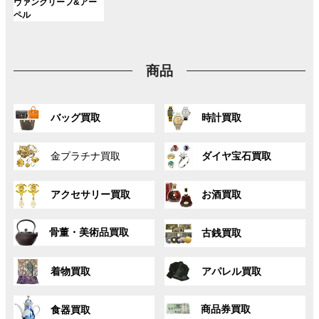
ン
ン
ン
グ
ヴァンクリーフ&アー
ー
ー
ー
リ
リ
リ
ク
ク
ク
ル
ペル
プ
プ
プ
ン
ン
ン
ー
リ
リ
リ
ク
ク
ク
プ
ン
ン
ン
リ
ク
ク
ク
商品
ン
ク
グ
グ
バッグ買取
時計買取
ル
ル
ー
ー
グ
グ
プ
プ
金プラチナ買取
ダイヤ宝石買取
ル
ル
リ
リ
ー
ー
ン
ン
グ
グ
プ
プ
ク
ク
アクセサリー買取
お酒買取
ル
ル
リ
リ
ー
ー
ン
ン
グ
グ
プ
プ
ク
ク
骨董・美術品買取
古銭買取
ル
ル
リ
リ
ー
ー
ン
ン
グ
グ
プ
プ
ク
ク
着物買取
アパレル買取
ル
ル
リ
リ
ー
ー
ン
ン
グ
グ
プ
プ
ク
ク
商品券買取
食器買取
ル
ル
リ
リ