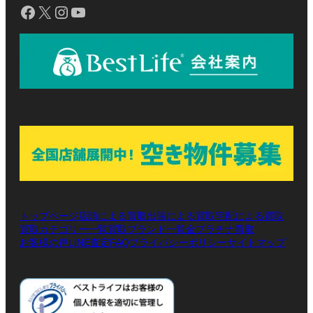
Facebook
X
Instagram
YouTube
トップページ
店頭による買取
出張による買取
宅配による買取
買取カテゴリー一覧
買取ブランド一覧
金プラチナ買取
お客様の声
LINE査定
プライバシーポリシー
サイトマップ
FAQ