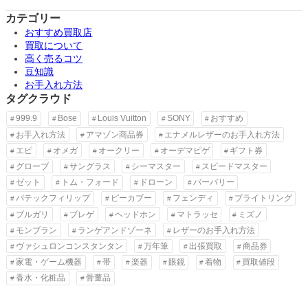
カテゴリー
おすすめ買取店
買取について
高く売るコツ
豆知識
お手入れ方法
タグクラウド
999.9
Bose
Louis Vuitton
SONY
おすすめ
お手入れ方法
アマゾン商品券
エナメルレザーのお手入れ方法
エピ
オメガ
オークリー
オーデマピゲ
ギフト券
グローブ
サングラス
シーマスター
スピードマスター
ゼット
トム・フォード
ドローン
バーバリー
パテックフィリップ
ピーカブー
フェンディ
ブライトリング
ブルガリ
ブレゲ
ヘッドホン
マトラッセ
ミズノ
モンブラン
ランゲアンドゾーネ
レザーのお手入れ方法
ヴァシュロンコンスタンタン
万年筆
出張買取
商品券
家電・ゲーム機器
帯
楽器
眼鏡
着物
買取値段
香水・化粧品
骨董品