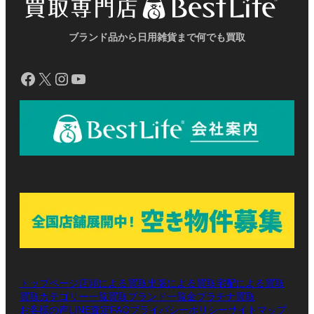
ク
ク
ク
ブランド品から日用雑貨まで何でも買取
Facebook
X
Instagram
YouTube
トップページ
店頭による買取
出張による買取
宅配による買取
買取カテゴリー一覧
買取ブランド一覧
金プラチナ買取
お客様の声
LINE査定
プライバシーポリシー
サイトマップ
FAQ