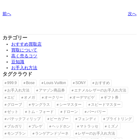
前へ
次へ
カテゴリー
おすすめ買取店
買取について
高く売るコツ
豆知識
お手入れ方法
タグクラウド
999.9
Bose
Louis Vuitton
SONY
おすすめ
お手入れ方法
アマゾン商品券
エナメルレザーのお手入れ方法
エピ
オメガ
オークリー
オーデマピゲ
ギフト券
グローブ
サングラス
シーマスター
スピードマスター
ゼット
トム・フォード
ドローン
バーバリー
パテックフィリップ
ピーカブー
フェンディ
ブライトリング
ブルガリ
ブレゲ
ヘッドホン
マトラッセ
ミズノ
モンブラン
ランゲアンドゾーネ
レザーのお手入れ方法