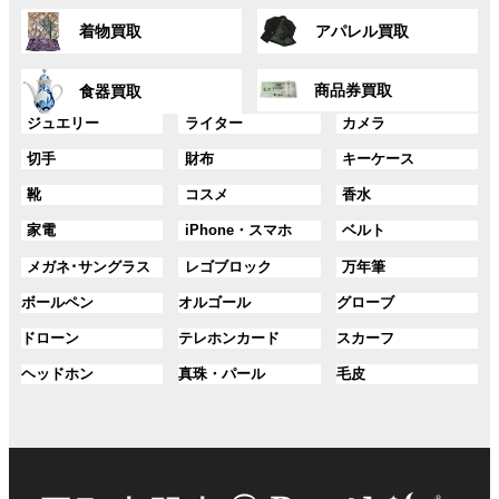
ー
ー
ン
ン
グ
グ
プ
プ
ク
ク
着物買取
アパレル買取
ル
ル
リ
リ
ー
ー
ン
ン
グ
グ
プ
プ
ク
ク
商品券買取
食器買取
ル
ル
リ
リ
ー
ー
グ
グ
グ
ジュエリー
ライター
カメラ
ン
ン
プ
プ
ル
ル
ル
ク
ク
グ
グ
グ
切手
財布
キーケース
リ
リ
ー
ー
ー
ル
ル
ル
ン
ン
プ
プ
プ
グ
グ
グ
靴
コスメ
香水
ー
ー
ー
ク
ク
リ
リ
リ
ル
ル
ル
プ
プ
プ
ン
ン
ン
グ
グ
グ
家電
iPhone・スマホ
ベルト
ー
ー
ー
リ
リ
リ
ク
ク
ク
ル
ル
ル
プ
プ
プ
ン
ン
ン
グ
グ
グ
メガネ･サングラス
レゴブロック
万年筆
ー
ー
ー
リ
リ
リ
ク
ク
ク
ル
ル
ル
プ
プ
プ
ン
ン
ン
グ
グ
グ
ボールペン
オルゴール
グローブ
ー
ー
ー
リ
リ
リ
ク
ク
ク
ル
ル
ル
プ
プ
プ
ン
ン
ン
グ
グ
グ
ドローン
テレホンカード
スカーフ
ー
ー
ー
リ
リ
リ
ク
ク
ク
ル
ル
ル
プ
プ
プ
ン
ン
ン
グ
グ
グ
ヘッドホン
真珠・パール
毛皮
ー
ー
ー
リ
リ
リ
ク
ク
ク
ル
ル
ル
プ
プ
プ
ン
ン
ン
ー
ー
ー
リ
リ
リ
ク
ク
ク
プ
プ
プ
ン
ン
ン
リ
リ
リ
ク
ク
ク
ン
ン
ン