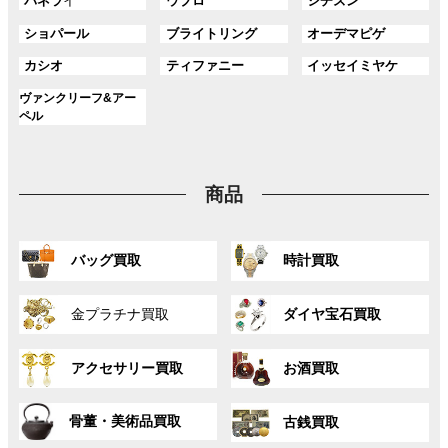
グ
グ
グ
パネラ
イ
ウブロ
シチズン
ー
ー
ー
リ
リ
リ
ク
ク
ル
ル
ル
プ
プ
プ
ン
ン
ン
グ
グ
グ
ショパール
ブライトリング
オーデマピゲ
ー
ー
ー
リ
リ
リ
ク
ク
ク
ル
ル
ル
プ
プ
プ
ン
ン
ン
グ
グ
グ
カシオ
ティファニー
イッセイミヤケ
ー
ー
ー
リ
リ
リ
ク
ク
ク
ル
ル
ル
プ
プ
プ
ン
ン
ン
グ
ヴァンクリーフ&アー
ー
ー
ー
リ
リ
リ
ク
ク
ク
ル
ペル
プ
プ
プ
ン
ン
ン
ー
リ
リ
リ
ク
ク
ク
プ
ン
ン
ン
リ
ク
ク
ク
商品
ン
ク
グ
グ
バッグ買取
時計買取
ル
ル
ー
ー
グ
グ
プ
プ
金プラチナ買取
ダイヤ宝石買取
ル
ル
リ
リ
ー
ー
ン
ン
グ
グ
プ
プ
ク
ク
アクセサリー買取
お酒買取
ル
ル
リ
リ
ー
ー
ン
ン
グ
グ
プ
プ
ク
ク
骨董・美術品買取
古銭買取
ル
ル
リ
リ