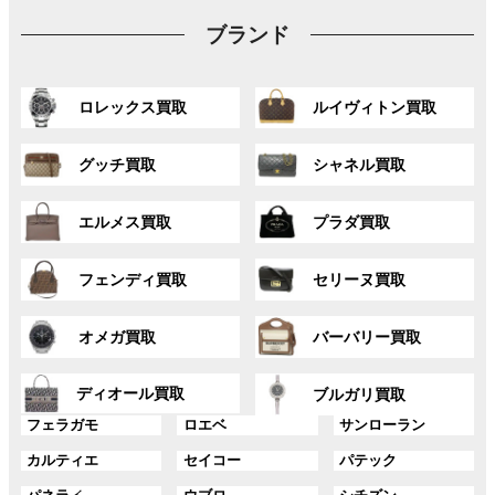
ブランド
グ
グ
ロレックス買取
ルイヴィトン買取
ル
ル
ー
ー
グ
グ
プ
プ
グッチ買取
シャネル買取
ル
ル
リ
リ
ー
ー
ン
ン
グ
グ
プ
プ
ク
ク
エルメス買取
プラダ買取
ル
ル
リ
リ
ー
ー
ン
ン
グ
グ
プ
プ
ク
ク
フェンディ買取
セリーヌ買取
ル
ル
リ
リ
ー
ー
ン
ン
グ
グ
プ
プ
ク
ク
オメガ買取
バーバリー買取
ル
ル
リ
リ
ー
ー
ン
ン
グ
グ
プ
プ
ディオール買取
ク
ク
ブルガリ買取
ル
ル
リ
リ
グ
グ
グ
ー
ー
フェラガモ
ロエベ
サンローラン
ン
ン
ル
ル
ル
プ
プ
ク
ク
グ
グ
グ
カルティエ
セイコー
パテック
ー
ー
ー
リ
リ
ル
ル
ル
プ
プ
プ
ン
ン