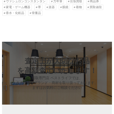
ヴァシュロンコンスタンタン
万年筆
出張買取
商品券
家電・ゲーム機器
帯
楽器
眼鏡
着物
買取値段
香水・化粧品
骨董品
査定士が大切なお品
を高額査定いたします！
買取専門店 ベストライフでは、
さまざまなブランド・商材を取り扱っております。
まずはお気軽にご相談ください