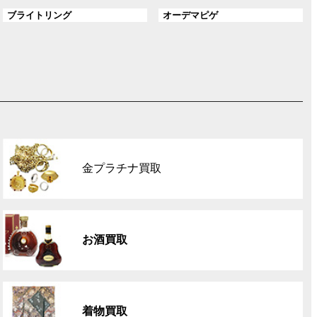
ル
ル
ン
グ
グ
ブライトリング
オーデマピゲ
ー
ー
ク
ル
ル
プ
プ
ー
ー
リ
リ
プ
プ
ン
ン
リ
リ
ク
ク
ン
ン
ク
ク
グ
ル
金プラチナ買取
ー
プ
リ
グ
ン
ル
ク
お酒買取
ー
プ
リ
グ
ン
ル
ク
着物買取