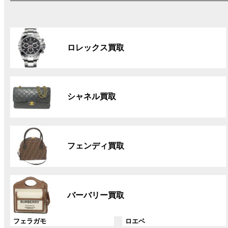
グ
ル
ロレックス買取
ー
プ
リ
グ
ン
ル
ク
シャネル買取
ー
プ
リ
グ
ン
ル
ク
フェンディ買取
ー
プ
リ
グ
ン
ル
ク
バーバリー買取
ー
プ
グ
グ
フェラガモ
ロエベ
リ