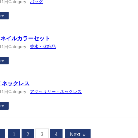
11日
Category :
バッグ
re
ニネイルカラーセット
11日
Category :
香水・化粧品
re
 ネックレス
11日
Category :
アクセサリー・ネックレス
re
v
1
2
3
4
Next
»