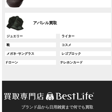
ー
プ
リ
グ
ン
ル
ク
アパレル買取
ー
プ
リ
グ
グ
ジュエリー
ライター
ン
ル
ル
グ
グ
靴
コスメ
ク
ー
ー
ル
ル
プ
プ
グ
グ
メガネ･サングラス
レゴブロック
ー
ー
リ
リ
ル
ル
プ
プ
ン
グ
ン
グ
ドローン
テレホンカード
ー
ー
リ
リ
ク
ル
ク
ル
プ
プ
ン
ン
ー
ー
リ
リ
ク
ク
プ
プ
ン
ン
リ
リ
ク
ク
ン
ン
ク
ク
ブランド品から日用雑貨まで何でも買取