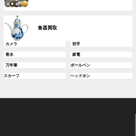
ー
プ
リ
グ
ン
ル
ク
食器買取
ー
プ
リ
グ
グ
カメラ
切手
ン
ル
ル
グ
グ
香水
家電
ク
ー
ー
ル
ル
プ
プ
グ
グ
万年筆
ボールペン
ー
ー
リ
リ
ル
ル
プ
プ
ン
グ
ン
グ
スカーフ
ヘッドホン
ー
ー
リ
リ
ク
ル
ク
ル
プ
プ
ン
ン
ー
ー
リ
リ
ク
ク
プ
プ
ン
ン
リ
リ
ク
ク
ン
ン
ク
ク