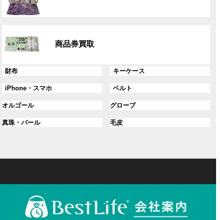
ー
プ
リ
グ
ン
ル
ク
商品券買取
ー
プ
リ
グ
グ
財布
キーケース
ン
ル
ル
グ
グ
iPhone・スマホ
ベルト
ク
ー
ー
ル
ル
プ
プ
グ
グ
オルゴール
グローブ
ー
ー
リ
リ
ル
ル
プ
プ
ン
グ
ン
グ
真珠・パール
毛皮
ー
ー
リ
リ
ク
ル
ク
ル
プ
プ
ン
ン
ー
ー
リ
リ
ク
ク
プ
プ
ン
ン
リ
リ
ク
ク
ン
ン
ク
ク