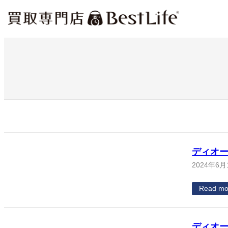
内
容
を
ス
キ
ッ
プ
ディオー
2024年6月
Read mo
ディオー