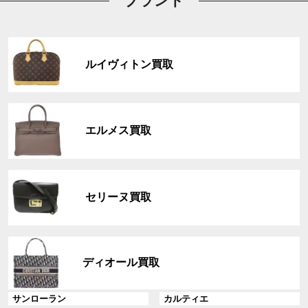
ブランド
グ
ル
ルイヴィトン買取
ー
プ
リ
グ
ン
ル
ク
エルメス買取
ー
プ
リ
グ
ン
ル
ク
セリーヌ買取
ー
プ
リ
グ
ン
ル
ディオール買取
ク
ー
プ
グ
グ
サンローラン
カルティエ
リ