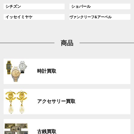
ル
ル
ン
グ
グ
シチズン
ショパール
ー
ー
ク
ル
ル
プ
プ
グ
グ
イッセイミヤケ
ヴァンクリーフ&アーペル
ー
ー
リ
リ
ル
ル
プ
プ
ン
ン
ー
ー
リ
リ
ク
ク
プ
プ
ン
ン
リ
リ
商品
ク
ク
ン
ン
ク
ク
グ
ル
時計買取
ー
プ
リ
グ
ン
ル
ク
アクセサリー買取
ー
プ
リ
グ
ン
ル
ク
古銭買取