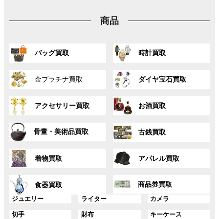
プ
ン
ン
ン
リ
ク
ク
ク
商品
ン
ク
グ
グ
バッグ買取
時計買取
ル
ル
ー
ー
グ
グ
プ
プ
金プラチナ買取
ダイヤ宝石買取
ル
ル
リ
リ
ー
ー
ン
ン
グ
グ
プ
プ
ク
ク
アクセサリー買取
お酒買取
ル
ル
リ
リ
ー
ー
ン
ン
グ
グ
プ
プ
ク
ク
骨董・美術品買取
古銭買取
ル
ル
リ
リ
ー
ー
ン
ン
グ
グ
プ
プ
ク
ク
着物買取
アパレル買取
ル
ル
リ
リ
ー
ー
ン
ン
グ
グ
プ
プ
ク
ク
商品券買取
食器買取
ル
ル
リ
リ
ー
ー
グ
グ
グ
ジュエリー
ライター
カメラ
ン
ン
プ
プ
ル
ル
ル
ク
ク
グ
グ
グ
切手
財布
キーケース
リ
リ
ー
ー
ー