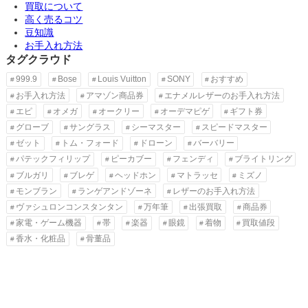
買取について
高く売るコツ
豆知識
お手入れ方法
タグクラウド
999.9
Bose
Louis Vuitton
SONY
おすすめ
お手入れ方法
アマゾン商品券
エナメルレザーのお手入れ方法
エピ
オメガ
オークリー
オーデマピゲ
ギフト券
グローブ
サングラス
シーマスター
スピードマスター
ゼット
トム・フォード
ドローン
バーバリー
パテックフィリップ
ピーカブー
フェンディ
ブライトリング
ブルガリ
ブレゲ
ヘッドホン
マトラッセ
ミズノ
モンブラン
ランゲアンドゾーネ
レザーのお手入れ方法
ヴァシュロンコンスタンタン
万年筆
出張買取
商品券
家電・ゲーム機器
帯
楽器
眼鏡
着物
買取値段
香水・化粧品
骨董品