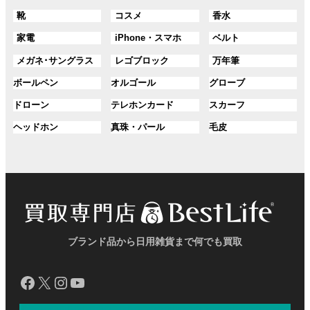
ル
ル
ル
ン
ン
プ
プ
プ
グ
グ
グ
靴
コスメ
香水
ー
ー
ー
ク
ク
リ
リ
リ
ル
ル
ル
プ
プ
プ
ン
ン
ン
グ
グ
グ
家電
iPhone・スマホ
ベルト
ー
ー
ー
リ
リ
リ
ク
ク
ク
ル
ル
ル
プ
プ
プ
ン
ン
ン
グ
グ
グ
メガネ･サングラス
レゴブロック
万年筆
ー
ー
ー
リ
リ
リ
ク
ク
ク
ル
ル
ル
プ
プ
プ
ン
ン
ン
グ
グ
グ
ボールペン
オルゴール
グローブ
ー
ー
ー
リ
リ
リ
ク
ク
ク
ル
ル
ル
プ
プ
プ
ン
ン
ン
グ
グ
グ
ドローン
テレホンカード
スカーフ
ー
ー
ー
リ
リ
リ
ク
ク
ク
ル
ル
ル
プ
プ
プ
ン
ン
ン
グ
グ
グ
ヘッドホン
真珠・パール
毛皮
ー
ー
ー
リ
リ
リ
ク
ク
ク
ル
ル
ル
プ
プ
プ
ン
ン
ン
ー
ー
ー
リ
リ
リ
ク
ク
ク
プ
プ
プ
ン
ン
ン
リ
リ
リ
ク
ク
ク
ン
ン
ン
ク
ク
ク
ブランド品から日用雑貨まで何でも買取
Facebook
X
Instagram
YouTube