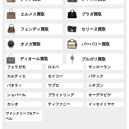
ル
ル
リ
リ
ー
ー
ン
ン
グ
グ
プ
プ
ク
ク
エルメス買取
プラダ買取
ル
ル
リ
リ
ー
ー
ン
ン
グ
グ
プ
プ
ク
ク
フェンディ買取
セリーヌ買取
ル
ル
リ
リ
ー
ー
ン
ン
グ
グ
プ
プ
ク
ク
オメガ買取
バーバリー買取
ル
ル
リ
リ
ー
ー
ン
ン
グ
グ
プ
プ
ディオール買取
ク
ク
ブルガリ買取
ル
ル
リ
リ
グ
グ
グ
ー
ー
フェラガモ
ロエベ
サンローラン
ン
ン
ル
ル
ル
プ
プ
ク
ク
グ
グ
グ
カルティエ
セイコー
パテック
ー
ー
ー
リ
リ
ル
ル
ル
プ
プ
プ
ン
ン
グ
グ
グ
パネラ
イ
ウブロ
シチズン
ー
ー
ー
リ
リ
リ
ク
ク
ル
ル
ル
プ
プ
プ
ン
ン
ン
グ
グ
グ
ショパール
ブライトリング
オーデマピゲ
ー
ー
ー
リ
リ
リ
ク
ク
ク
ル
ル
ル
プ
プ
プ
ン
ン
ン
グ
グ
グ
カシオ
ティファニー
イッセイミヤケ
ー
ー
ー
リ
リ
リ
ク
ク
ク
ル
ル
ル
プ
プ
プ
ン
ン
ン
グ
ヴァンクリーフ&アー
ー
ー
ー
リ
リ
リ
ク
ク
ク
ル
ペル
プ
プ
プ
ン
ン
ン
ー
リ
リ
リ
ク
ク
ク