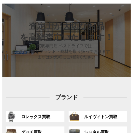
査定士が大切なお品
を高額査定いたします！
買取専門店 ベストライフでは、
さまざまなブランド・商材を取り扱っております。
まずはお気軽にご相談ください
ブランド
グ
グ
ロレックス買取
ルイヴィトン買取
ル
ル
ー
ー
グ
グ
プ
プ
グッチ買取
シャネル買取