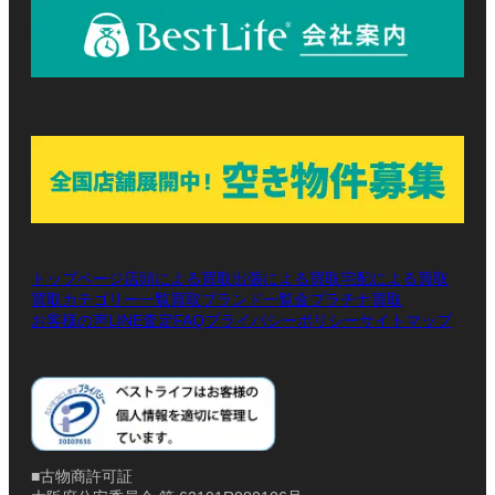
トップページ
店頭による買取
出張による買取
宅配による買取
買取カテゴリー一覧
買取ブランド一覧
金プラチナ買取
お客様の声
LINE査定
プライバシーポリシー
サイトマップ
FAQ
■古物商許可証