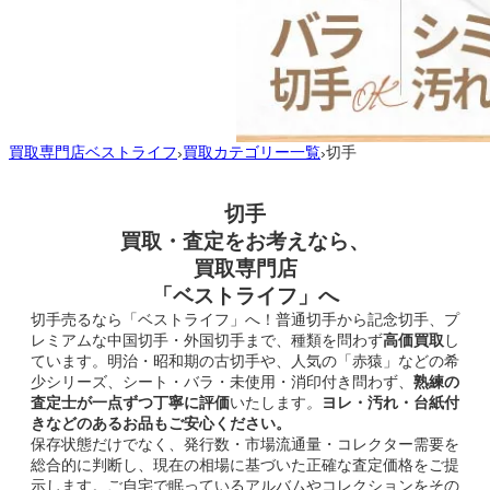
買取専門店ベストライフ
買取カテゴリー一覧
切手
›
›
切手
買取・査定をお考えなら、
買取専門店
「ベストライフ」へ
切手売るなら「ベストライフ」へ！普通切手から記念切手、プ
レミアムな中国切手・外国切手まで、種類を問わず
高価買取
し
ています。明治・昭和期の古切手や、人気の「赤猿」などの希
少シリーズ、シート・バラ・未使用・消印付き問わず、
熟練の
査定士が一点ずつ丁寧に評価
いたします
。
ヨレ・汚れ・台紙付
きなどのあるお品もご安心ください。
保存状態だけでなく、発行数・市場流通量・コレクター需要を
総合的に判断し、現在の相場に基づいた正確な査定価格をご提
示します。ご自宅で眠っているアルバムやコレクションをその