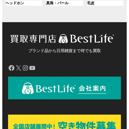
プ
プ
プ
ン
ン
ン
グ
グ
グ
ヘッドホン
真珠・パール
毛皮
ー
ー
ー
リ
リ
リ
ク
ク
ク
ル
ル
ル
プ
プ
プ
ン
ン
ン
ー
ー
ー
リ
リ
リ
ク
ク
ク
プ
プ
プ
ン
ン
ン
リ
リ
リ
ク
ク
ク
ン
ン
ン
ク
ク
ク
ブランド品から日用雑貨まで何でも買取
Facebook
X
Instagram
YouTube