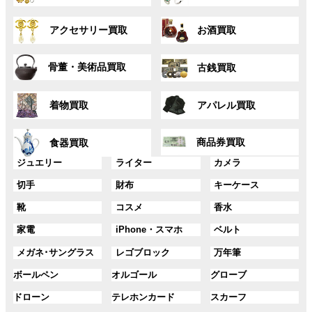
ー
ー
ン
ン
グ
グ
プ
プ
ク
ク
アクセサリー買取
お酒買取
ル
ル
リ
リ
ー
ー
ン
ン
グ
グ
プ
プ
ク
ク
骨董・美術品買取
古銭買取
ル
ル
リ
リ
ー
ー
ン
ン
グ
グ
プ
プ
ク
ク
着物買取
アパレル買取
ル
ル
リ
リ
ー
ー
ン
ン
グ
グ
プ
プ
ク
ク
商品券買取
食器買取
ル
ル
リ
リ
ー
ー
グ
グ
グ
ジュエリー
ライター
カメラ
ン
ン
プ
プ
ル
ル
ル
ク
ク
グ
グ
グ
切手
財布
キーケース
リ
リ
ー
ー
ー
ル
ル
ル
ン
ン
プ
プ
プ
グ
グ
グ
靴
コスメ
香水
ー
ー
ー
ク
ク
リ
リ
リ
ル
ル
ル
プ
プ
プ
ン
ン
ン
グ
グ
グ
家電
iPhone・スマホ
ベルト
ー
ー
ー
リ
リ
リ
ク
ク
ク
ル
ル
ル
プ
プ
プ
ン
ン
ン
グ
グ
グ
メガネ･サングラス
レゴブロック
万年筆
ー
ー
ー
リ
リ
リ
ク
ク
ク
ル
ル
ル
プ
プ
プ
ン
ン
ン
グ
グ
グ
ボールペン
オルゴール
グローブ
ー
ー
ー
リ
リ
リ
ク
ク
ク
ル
ル
ル
プ
プ
プ
ン
ン
ン
グ
グ
グ
ドローン
テレホンカード
スカーフ
ー
ー
ー
リ
リ
リ
ク
ク
ク
ル
ル
ル