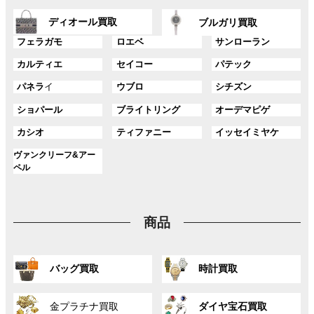
ー
ー
ン
ン
グ
グ
プ
プ
ディオール買取
ク
ク
ブルガリ買取
ル
ル
リ
リ
グ
グ
グ
ー
ー
フェラガモ
ロエベ
サンローラン
ン
ン
ル
ル
ル
プ
プ
ク
ク
グ
グ
グ
カルティエ
セイコー
パテック
ー
ー
ー
リ
リ
ル
ル
ル
プ
プ
プ
ン
ン
グ
グ
グ
パネラ
イ
ウブロ
シチズン
ー
ー
ー
リ
リ
リ
ク
ク
ル
ル
ル
プ
プ
プ
ン
ン
ン
グ
グ
グ
ショパール
ブライトリング
オーデマピゲ
ー
ー
ー
リ
リ
リ
ク
ク
ク
ル
ル
ル
プ
プ
プ
ン
ン
ン
グ
グ
グ
カシオ
ティファニー
イッセイミヤケ
ー
ー
ー
リ
リ
リ
ク
ク
ク
ル
ル
ル
プ
プ
プ
ン
ン
ン
グ
ヴァンクリーフ&アー
ー
ー
ー
リ
リ
リ
ク
ク
ク
ル
ペル
プ
プ
プ
ン
ン
ン
ー
リ
リ
リ
ク
ク
ク
プ
ン
ン
ン
リ
ク
ク
ク
商品
ン
ク
グ
グ
バッグ買取
時計買取
ル
ル
ー
ー
グ
グ
プ
プ
金プラチナ買取
ダイヤ宝石買取
ル
ル
リ
リ