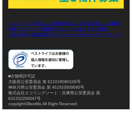
トップページ
店頭による買取
出張による買取
宅配による買取
買取カテゴリー一覧
買取ブランド一覧
金プラチナ買取
お客様の声
LINE査定
プライバシーポリシー
サイトマップ
FAQ
■古物商許可証
大阪府公安委員会 第 62101R080106号
神奈川県公安委員会 第 451910009580号
株式会社エコリングソート：兵庫県公安委員会 第
631332200047号
copylight©Bestlife,All Right Reserved.