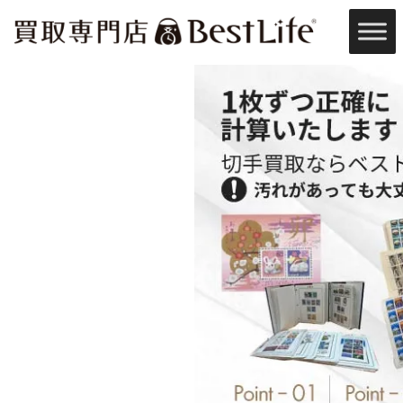
内
容
を
ス
キ
ッ
プ