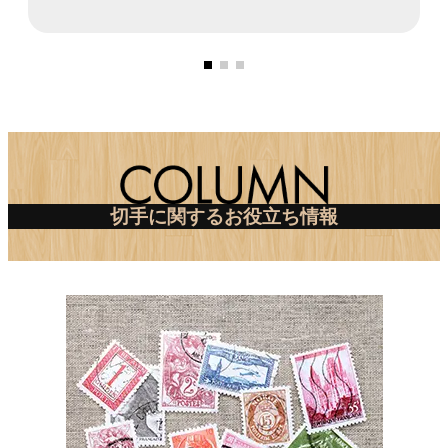
切手
に関するお役立ち情報
グ
ル
ー
プ
リ
ン