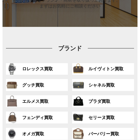
まずはお気軽にご相談ください
ブランド
グ
グ
ロレックス買取
ルイヴィトン買取
ル
ル
ー
ー
グ
グ
プ
プ
グッチ買取
シャネル買取
ル
ル
リ
リ
ー
ー
ン
ン
グ
グ
プ
プ
ク
ク
エルメス買取
プラダ買取
ル
ル
リ
リ
ー
ー
ン
ン
グ
グ
プ
プ
ク
ク
フェンディ買取
セリーヌ買取
ル
ル
リ
リ
ー
ー
ン
ン
グ
グ
プ
プ
ク
ク
オメガ買取
バーバリー買取
ル
ル
リ
リ