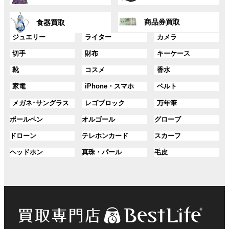
リ
リ
ー
ー
ン
ン
グ
グ
プ
プ
ク
ク
商品券買取
食器買取
ル
ル
リ
リ
ー
ー
グ
グ
グ
ジュエリー
ライター
カメラ
ン
ン
プ
プ
ル
ル
ル
ク
ク
グ
グ
グ
切手
財布
キーケース
リ
リ
ー
ー
ー
ル
ル
ル
ン
ン
プ
プ
プ
グ
グ
グ
靴
コスメ
香水
ー
ー
ー
ク
ク
リ
リ
リ
ル
ル
ル
プ
プ
プ
ン
ン
ン
グ
グ
グ
家電
iPhone・スマホ
ベルト
ー
ー
ー
リ
リ
リ
ク
ク
ク
ル
ル
ル
プ
プ
プ
ン
ン
ン
グ
グ
グ
メガネ･サングラス
レゴブロック
万年筆
ー
ー
ー
リ
リ
リ
ク
ク
ク
ル
ル
ル
プ
プ
プ
ン
ン
ン
グ
グ
グ
ボールペン
オルゴール
グローブ
ー
ー
ー
リ
リ
リ
ク
ク
ク
ル
ル
ル
プ
プ
プ
ン
ン
ン
グ
グ
グ
ドローン
テレホンカード
スカーフ
ー
ー
ー
リ
リ
リ
ク
ク
ク
ル
ル
ル
プ
プ
プ
ン
ン
ン
グ
グ
グ
ヘッドホン
真珠・パール
毛皮
ー
ー
ー
リ
リ
リ
ク
ク
ク
ル
ル
ル
プ
プ
プ
ン
ン
ン
ー
ー
ー
リ
リ
リ
ク
ク
ク
プ
プ
プ
ン
ン
ン
リ
リ
リ
ク
ク
ク
ン
ン
ン
ク
ク
ク