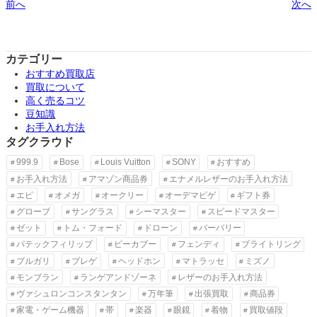
前へ
次へ
カテゴリー
おすすめ買取店
買取について
高く売るコツ
豆知識
お手入れ方法
タグクラウド
999.9
Bose
Louis Vuitton
SONY
おすすめ
お手入れ方法
アマゾン商品券
エナメルレザーのお手入れ方法
エピ
オメガ
オークリー
オーデマピゲ
ギフト券
グローブ
サングラス
シーマスター
スピードマスター
ゼット
トム・フォード
ドローン
バーバリー
パテックフィリップ
ピーカブー
フェンディ
ブライトリング
ブルガリ
ブレゲ
ヘッドホン
マトラッセ
ミズノ
モンブラン
ランゲアンドゾーネ
レザーのお手入れ方法
ヴァシュロンコンスタンタン
万年筆
出張買取
商品券
家電・ゲーム機器
帯
楽器
眼鏡
着物
買取値段