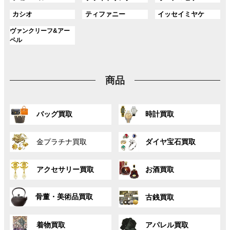
ー
ー
ー
リ
リ
リ
ク
ク
ク
ル
ル
ル
プ
プ
プ
ン
ン
ン
グ
グ
グ
カシオ
ティファニー
イッセイミヤケ
ー
ー
ー
リ
リ
リ
ク
ク
ク
ル
ル
ル
プ
プ
プ
ン
ン
ン
グ
ヴァンクリーフ&アー
ー
ー
ー
リ
リ
リ
ク
ク
ク
ル
ペル
プ
プ
プ
ン
ン
ン
ー
リ
リ
リ
ク
ク
ク
プ
ン
ン
ン
リ
ク
ク
ク
商品
ン
ク
グ
グ
バッグ買取
時計買取
ル
ル
ー
ー
グ
グ
プ
プ
金プラチナ買取
ダイヤ宝石買取
ル
ル
リ
リ
ー
ー
ン
ン
グ
グ
プ
プ
ク
ク
アクセサリー買取
お酒買取
ル
ル
リ
リ
ー
ー
ン
ン
グ
グ
プ
プ
ク
ク
骨董・美術品買取
古銭買取
ル
ル
リ
リ
ー
ー
ン
ン
グ
グ
プ
プ
ク
ク
着物買取
アパレル買取
ル
ル