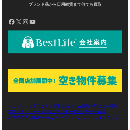
ブランド品から日用雑貨まで何でも買取
Facebook
X
Instagram
YouTube
トップページ
店頭による買取
出張による買取
宅配による買取
買取カテゴリー一覧
買取ブランド一覧
金プラチナ買取
お客様の声
LINE査定
プライバシーポリシー
サイトマップ
FAQ