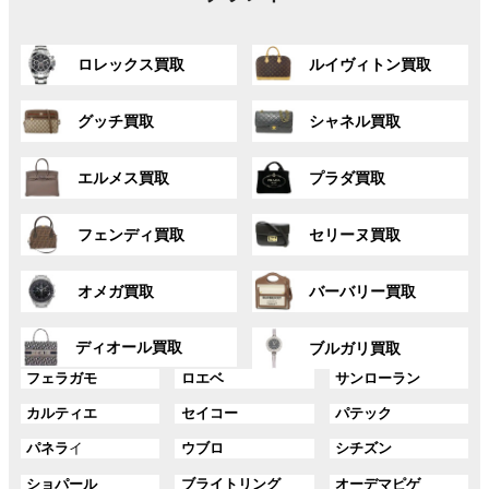
グ
グ
ロレックス買取
ルイヴィトン買取
ル
ル
ー
ー
グ
グ
プ
プ
グッチ買取
シャネル買取
ル
ル
リ
リ
ー
ー
ン
ン
グ
グ
プ
プ
ク
ク
エルメス買取
プラダ買取
ル
ル
リ
リ
ー
ー
ン
ン
グ
グ
プ
プ
ク
ク
フェンディ買取
セリーヌ買取
ル
ル
リ
リ
ー
ー
ン
ン
グ
グ
プ
プ
ク
ク
オメガ買取
バーバリー買取
ル
ル
リ
リ
ー
ー
ン
ン
グ
グ
プ
プ
ディオール買取
ク
ク
ブルガリ買取
ル
ル
リ
リ
グ
グ
グ
ー
ー
フェラガモ
ロエベ
サンローラン
ン
ン
ル
ル
ル
プ
プ
ク
ク
グ
グ
グ
カルティエ
セイコー
パテック
ー
ー
ー
リ
リ
ル
ル
ル
プ
プ
プ
ン
ン
グ
グ
グ
パネラ
イ
ウブロ
シチズン
ー
ー
ー
リ
リ
リ
ク
ク
ル
ル
ル
プ
プ
プ
ン
ン
ン
グ
グ
グ
ショパール
ブライトリング
オーデマピゲ