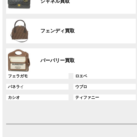
ク
シャネル買取
ー
プ
リ
グ
ン
ル
ク
フェンディ買取
ー
プ
リ
グ
ン
ル
ク
バーバリー買取
ー
プ
グ
グ
フェラガモ
ロエベ
リ
ル
ル
ン
グ
グ
パネラ
イ
ウブロ
ー
ー
ク
ル
ル
プ
プ
グ
グ
カシオ
ティファニー
ー
ー
リ
リ
ル
ル
プ
プ
ン
ン
ー
ー
リ
リ
ク
ク
プ
プ
ン
ン
リ
リ
ク
ク
ン
ン
ク
ク