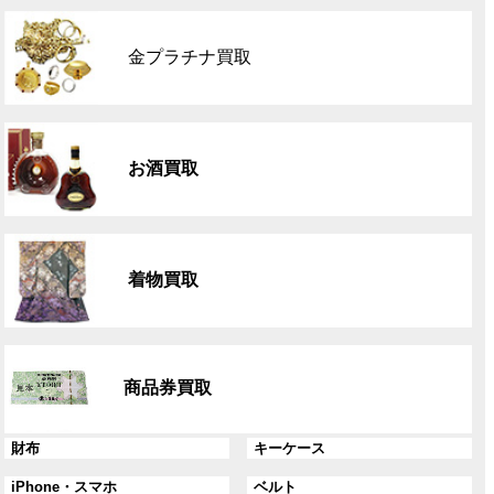
グ
ル
金プラチナ買取
ー
プ
リ
グ
ン
ル
ク
お酒買取
ー
プ
リ
グ
ン
ル
ク
着物買取
ー
プ
リ
グ
ン
ル
ク
商品券買取
ー
プ
リ
グ
グ
財布
キーケース
ン
ル
ル
グ
グ
iPhone・スマホ
ベルト
ク
ー
ー