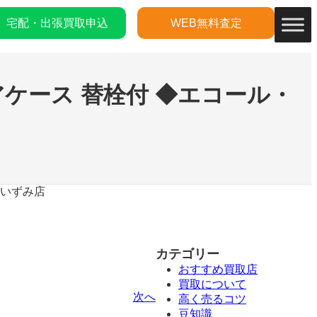
宅配・出張買取申込
WEB無料査定
アケース 替栓付 ◆エコール・
・いずみ店
カテゴリー
おすすめ買取店
買取について
次へ
高く売るコツ
豆知識