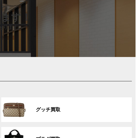
します！
おります。
グ
ル
グッチ買取
ー
プ
リ
グ
ン
ル