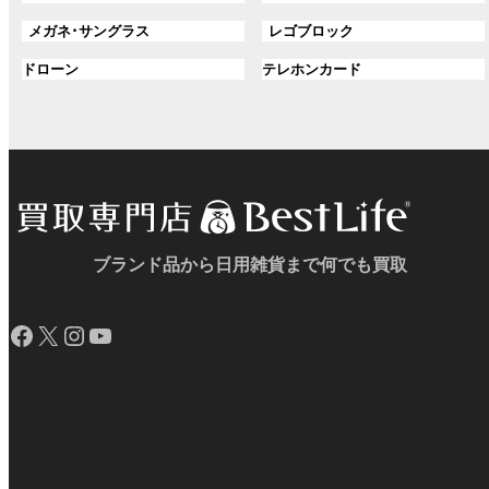
ル
ル
プ
プ
グ
グ
メガネ･サングラス
レゴブロック
ー
ー
リ
リ
ル
ル
プ
プ
ン
グ
ン
グ
ドローン
テレホンカード
ー
ー
リ
リ
ク
ル
ク
ル
プ
プ
ン
ン
ー
ー
リ
リ
ク
ク
プ
プ
ン
ン
リ
リ
ク
ク
ン
ン
ク
ク
ブランド品から日用雑貨まで何でも買取
Facebook
X
Instagram
YouTube