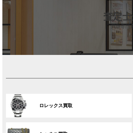
査定士
買取専門
グ
ル
ロレックス買取
ー
プ
リ
グ
ン
ル