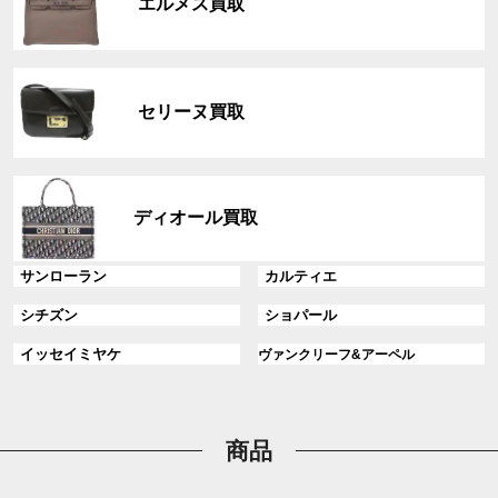
ク
エルメス買取
ー
プ
リ
グ
ン
ル
ク
セリーヌ買取
ー
プ
リ
グ
ン
ル
ディオール買取
ク
ー
プ
グ
グ
サンローラン
カルティエ
リ
ル
ル
ン
グ
グ
シチズン
ショパール
ー
ー
ク
ル
ル
プ
プ
グ
グ
イッセイミヤケ
ヴァンクリーフ&アーペル
ー
ー
リ
リ
ル
ル
プ
プ
ン
ン
ー
ー
リ
リ
ク
ク
プ
プ
ン
ン
リ
リ
商品
ク
ク
ン
ン
ク
ク