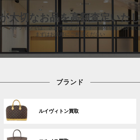
が大切なお品
を高額査定いた
店 ベストライフでは、
さまざまなブランド・商材を取り扱って
まずはお気軽にご相談ください
ブランド
グ
ル
ルイヴィトン買取
ー
プ
リ
グ
ン
ル