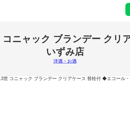
世 コニャック ブランデー クリ
いずみ店
洋酒・お酒
13世 コニャック ブランデー クリアケース 替栓付 ◆エコール