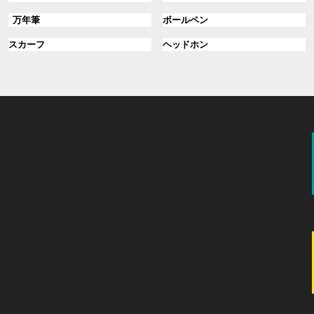
ル
ル
プ
プ
グ
グ
万年筆
ボールペン
ー
ー
リ
リ
ル
ル
プ
プ
ン
グ
ン
グ
スカーフ
ヘッドホン
ー
ー
リ
リ
ク
ル
ク
ル
プ
プ
ン
ン
ー
ー
リ
リ
ク
ク
プ
プ
ン
ン
リ
リ
ク
ク
ン
ン
ク
ク