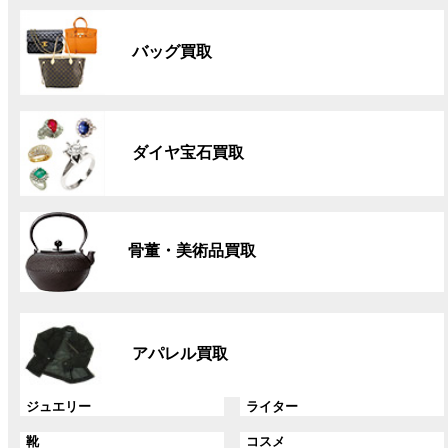
グ
ル
バッグ買取
ー
プ
リ
グ
ン
ル
ク
ダイヤ宝石買取
ー
プ
リ
グ
ン
ル
ク
骨董・美術品買取
ー
プ
リ
グ
ン
ル
ク
アパレル買取
ー
プ
リ
グ
グ
ジュエリー
ライター
ン
ル
ル
グ
グ
靴
コスメ
ク
ー
ー