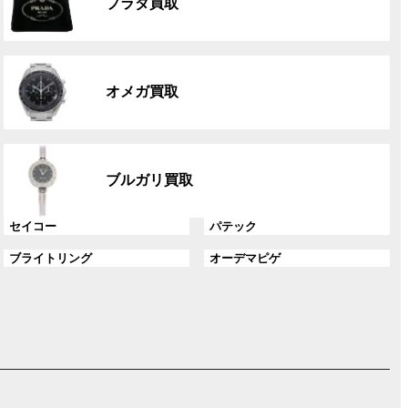
ク
プラダ買取
ー
プ
リ
グ
ン
ル
ク
オメガ買取
ー
プ
リ
グ
ン
ル
ク
ブルガリ買取
ー
プ
グ
グ
セイコー
パテック
リ
ル
ル
ン
グ
グ
ブライトリング
オーデマピゲ
ー
ー
ク
ル
ル
プ
プ
ー
ー
リ
リ
プ
プ
ン
ン
リ
リ
ク
ク
ン
ン
ク
ク