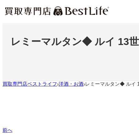
内
容
を
ス
キ
ッ
レミーマルタン◆ ルイ 13
プ
買取専門店ベストライフ
洋酒・お酒
レミーマルタン◆ ルイ 
›
›
前へ