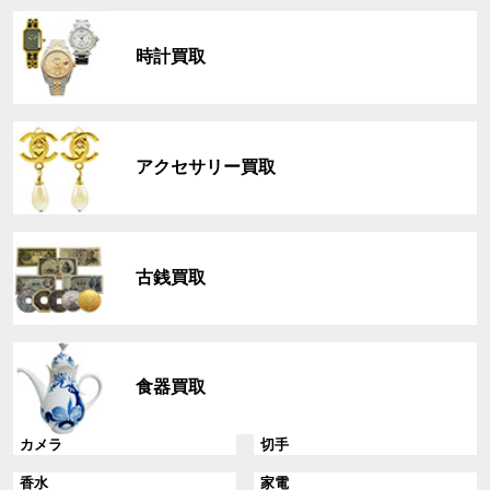
グ
ル
時計買取
ー
プ
リ
グ
ン
ル
ク
アクセサリー買取
ー
プ
リ
グ
ン
ル
ク
古銭買取
ー
プ
リ
グ
ン
ル
ク
食器買取
ー
プ
リ
グ
グ
カメラ
切手
ン
ル
ル
グ
グ
香水
家電
ク
ー
ー