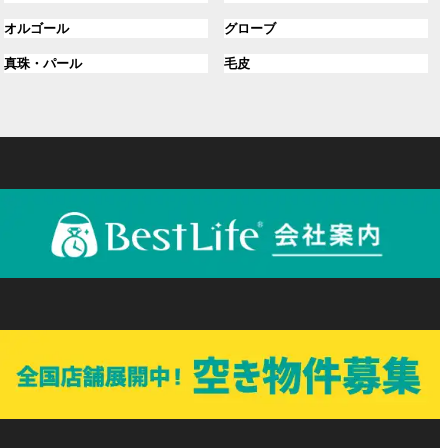
ル
ル
プ
プ
グ
グ
オルゴール
グローブ
ー
ー
リ
リ
ル
ル
プ
プ
ン
グ
ン
グ
真珠・パール
毛皮
ー
ー
リ
リ
ク
ル
ク
ル
プ
プ
ン
ン
ー
ー
リ
リ
ク
ク
プ
プ
ン
ン
リ
リ
ク
ク
ン
ン
ク
ク