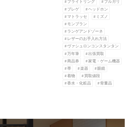
ブライトリング
ブルガリ
ブレゲ
ヘッドホン
マトラッセ
ミズノ
モンブラン
ランゲアンドゾーネ
レザーのお手入れ方法
ヴァシュロンコンスタンタン
万年筆
出張買取
商品券
家電・ゲーム機器
帯
楽器
眼鏡
着物
買取値段
香水・化粧品
骨董品