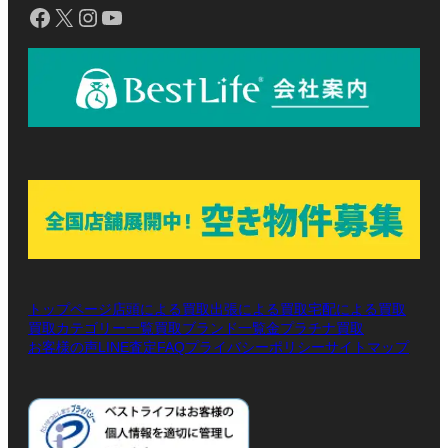
Facebook
X
Instagram
YouTube
トップページ
店頭による買取
出張による買取
宅配による買取
買取カテゴリー一覧
買取ブランド一覧
金プラチナ買取
お客様の声
LINE査定
プライバシーポリシー
サイトマップ
FAQ