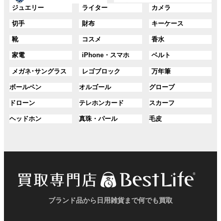
ー
ー
グ
グ
グ
ジュエリー
ライター
カメラ
ン
ン
プ
プ
ル
ル
ル
ク
ク
グ
グ
グ
切手
財布
キーケース
リ
リ
ー
ー
ー
ル
ル
ル
ン
ン
プ
プ
プ
グ
グ
グ
靴
コスメ
香水
ー
ー
ー
ク
ク
リ
リ
リ
ル
ル
ル
プ
プ
プ
ン
ン
ン
グ
グ
グ
家電
iPhone・スマホ
ベルト
ー
ー
ー
リ
リ
リ
ク
ク
ク
ル
ル
ル
プ
プ
プ
ン
ン
ン
グ
グ
グ
メガネ･サングラス
レゴブロック
万年筆
ー
ー
ー
リ
リ
リ
ク
ク
ク
ル
ル
ル
プ
プ
プ
ン
ン
ン
グ
グ
グ
ボールペン
オルゴール
グローブ
ー
ー
ー
リ
リ
リ
ク
ク
ク
ル
ル
ル
プ
プ
プ
ン
ン
ン
グ
グ
グ
ドローン
テレホンカード
スカーフ
ー
ー
ー
リ
リ
リ
ク
ク
ク
ル
ル
ル
プ
プ
プ
ン
ン
ン
グ
グ
グ
ヘッドホン
真珠・パール
毛皮
ー
ー
ー
リ
リ
リ
ク
ク
ク
ル
ル
ル
プ
プ
プ
ン
ン
ン
ー
ー
ー
リ
リ
リ
ク
ク
ク
プ
プ
プ
ン
ン
ン
リ
リ
リ
ク
ク
ク
ン
ン
ン
ク
ク
ク
ブランド品から日用雑貨まで何でも買取