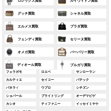
ロレックス買取
ルイヴィトン買取
ル
ル
ー
ー
グ
グ
プ
プ
グッチ買取
シャネル買取
ル
ル
リ
リ
ー
ー
ン
ン
グ
グ
プ
プ
ク
ク
エルメス買取
プラダ買取
ル
ル
リ
リ
ー
ー
ン
ン
グ
グ
プ
プ
ク
ク
フェンディ買取
セリーヌ買取
ル
ル
リ
リ
ー
ー
ン
ン
グ
グ
プ
プ
ク
ク
オメガ買取
バーバリー買取
ル
ル
リ
リ
ー
ー
ン
ン
グ
グ
プ
プ
ディオール買取
ク
ク
ブルガリ買取
ル
ル
リ
リ
グ
グ
グ
ー
ー
フェラガモ
ロエベ
サンローラン
ン
ン
ル
ル
ル
プ
プ
ク
ク
グ
グ
グ
カルティエ
セイコー
パテック
ー
ー
ー
リ
リ
ル
ル
ル
プ
プ
プ
ン
ン
グ
グ
グ
パネラ
イ
ウブロ
シチズン
ー
ー
ー
リ
リ
リ
ク
ク
ル
ル
ル
プ
プ
プ
ン
ン
ン
グ
グ
グ
ショパール
ブライトリング
オーデマピゲ
ー
ー
ー
リ
リ
リ
ク
ク
ク
ル
ル
ル
プ
プ
プ
ン
ン
ン
グ
グ
グ
カシオ
ティファニー
イッセイミヤケ
ー
ー
ー
リ
リ
リ
ク
ク
ク
ル
ル
ル
プ
プ
プ