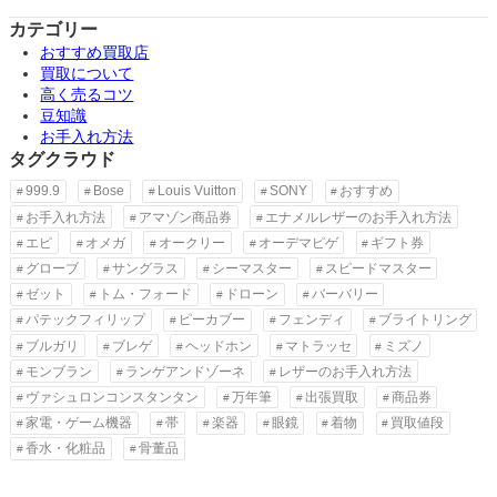
カテゴリー
おすすめ買取店
買取について
高く売るコツ
豆知識
お手入れ方法
タグクラウド
999.9
Bose
Louis Vuitton
SONY
おすすめ
お手入れ方法
アマゾン商品券
エナメルレザーのお手入れ方法
エピ
オメガ
オークリー
オーデマピゲ
ギフト券
グローブ
サングラス
シーマスター
スピードマスター
ゼット
トム・フォード
ドローン
バーバリー
パテックフィリップ
ピーカブー
フェンディ
ブライトリング
ブルガリ
ブレゲ
ヘッドホン
マトラッセ
ミズノ
モンブラン
ランゲアンドゾーネ
レザーのお手入れ方法
ヴァシュロンコンスタンタン
万年筆
出張買取
商品券
家電・ゲーム機器
帯
楽器
眼鏡
着物
買取値段
香水・化粧品
骨董品