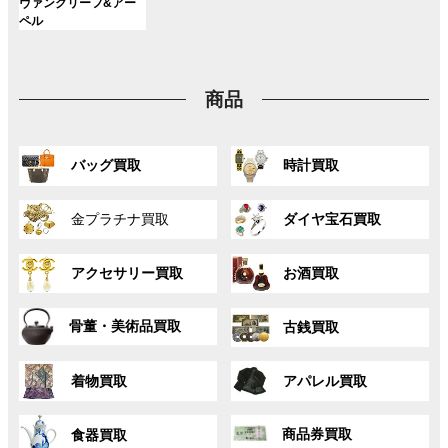
ン
ン
ン
グ
ヴァンクリーフ&アー
ー
ー
ー
リ
リ
リ
ク
ク
ク
ル
ペル
プ
プ
プ
ン
ン
ン
ー
リ
リ
リ
ク
ク
ク
プ
ン
ン
ン
リ
ク
ク
ク
商品
ン
ク
グ
グ
バッグ買取
時計買取
ル
ル
ー
ー
グ
グ
プ
プ
金プラチナ買取
ダイヤ宝石買取
ル
ル
リ
リ
ー
ー
ン
ン
グ
グ
プ
プ
ク
ク
アクセサリー買取
お酒買取
ル
ル
リ
リ
ー
ー
ン
ン
グ
グ
プ
プ
ク
ク
骨董・美術品買取
古銭買取
ル
ル
リ
リ
ー
ー
ン
ン
グ
グ
プ
プ
ク
ク
着物買取
アパレル買取
ル
ル
リ
リ
ー
ー
ン
ン
グ
グ
プ
プ
ク
ク
商品券買取
食器買取
ル
ル
リ
リ