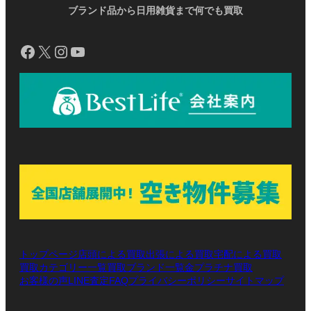
ブランド品から日用雑貨まで何でも買取
Facebook
X
Instagram
YouTube
トップページ
店頭による買取
出張による買取
宅配による買取
買取カテゴリー一覧
買取ブランド一覧
金プラチナ買取
お客様の声
LINE査定
プライバシーポリシー
サイトマップ
FAQ