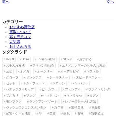
前へ
次へ
カテゴリー
おすすめ買取店
買取について
高く売るコツ
豆知識
お手入れ方法
タグクラウド
999.9
Bose
Louis Vuitton
SONY
おすすめ
お手入れ方法
アマゾン商品券
エナメルレザーのお手入れ方法
エピ
オメガ
オークリー
オーデマピゲ
ギフト券
グローブ
サングラス
シーマスター
スピードマスター
ゼット
トム・フォード
ドローン
バーバリー
パテックフィリップ
ピーカブー
フェンディ
ブライトリング
ブルガリ
ブレゲ
ヘッドホン
マトラッセ
ミズノ
モンブラン
ランゲアンドゾーネ
レザーのお手入れ方法
ヴァシュロンコンスタンタン
万年筆
出張買取
商品券
家電・ゲーム機器
帯
楽器
眼鏡
着物
買取値段