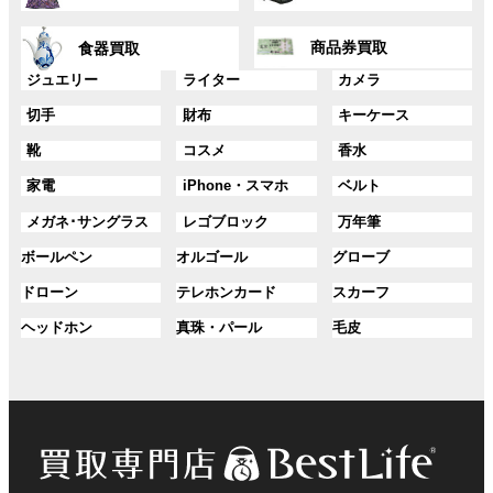
リ
リ
ー
ー
ン
ン
グ
グ
プ
プ
ク
ク
商品券買取
食器買取
ル
ル
リ
リ
ー
ー
グ
グ
グ
ジュエリー
ライター
カメラ
ン
ン
プ
プ
ル
ル
ル
ク
ク
グ
グ
グ
切手
財布
キーケース
リ
リ
ー
ー
ー
ル
ル
ル
ン
ン
プ
プ
プ
グ
グ
グ
靴
コスメ
香水
ー
ー
ー
ク
ク
リ
リ
リ
ル
ル
ル
プ
プ
プ
ン
ン
ン
グ
グ
グ
家電
iPhone・スマホ
ベルト
ー
ー
ー
リ
リ
リ
ク
ク
ク
ル
ル
ル
プ
プ
プ
ン
ン
ン
グ
グ
グ
メガネ･サングラス
レゴブロック
万年筆
ー
ー
ー
リ
リ
リ
ク
ク
ク
ル
ル
ル
プ
プ
プ
ン
ン
ン
グ
グ
グ
ボールペン
オルゴール
グローブ
ー
ー
ー
リ
リ
リ
ク
ク
ク
ル
ル
ル
プ
プ
プ
ン
ン
ン
グ
グ
グ
ドローン
テレホンカード
スカーフ
ー
ー
ー
リ
リ
リ
ク
ク
ク
ル
ル
ル
プ
プ
プ
ン
ン
ン
グ
グ
グ
ヘッドホン
真珠・パール
毛皮
ー
ー
ー
リ
リ
リ
ク
ク
ク
ル
ル
ル
プ
プ
プ
ン
ン
ン
ー
ー
ー
リ
リ
リ
ク
ク
ク
プ
プ
プ
ン
ン
ン
リ
リ
リ
ク
ク
ク
ン
ン
ン
ク
ク
ク