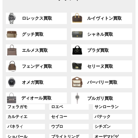
グ
グ
ロレックス買取
ルイヴィトン買取
ル
ル
ー
ー
グ
グ
プ
プ
グッチ買取
シャネル買取
ル
ル
リ
リ
ー
ー
ン
ン
グ
グ
プ
プ
ク
ク
エルメス買取
プラダ買取
ル
ル
リ
リ
ー
ー
ン
ン
グ
グ
プ
プ
ク
ク
フェンディ買取
セリーヌ買取
ル
ル
リ
リ
ー
ー
ン
ン
グ
グ
プ
プ
ク
ク
オメガ買取
バーバリー買取
ル
ル
リ
リ
ー
ー
ン
ン
グ
グ
プ
プ
ディオール買取
ク
ク
ブルガリ買取
ル
ル
リ
リ
グ
グ
グ
ー
ー
フェラガモ
ロエベ
サンローラン
ン
ン
ル
ル
ル
プ
プ
ク
ク
グ
グ
グ
カルティエ
セイコー
パテック
ー
ー
ー
リ
リ
ル
ル
ル
プ
プ
プ
ン
ン
グ
グ
グ
パネラ
イ
ウブロ
シチズン
ー
ー
ー
リ
リ
リ
ク
ク
ル
ル
ル
プ
プ
プ
ン
ン
ン
グ
グ
グ
ショパール
ブライトリング
オーデマピゲ