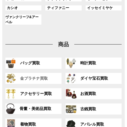
ー
ー
ー
リ
リ
リ
ク
ク
ク
ル
ル
ル
プ
プ
プ
ン
ン
ン
グ
グ
グ
カシオ
ティファニー
イッセイミヤケ
ー
ー
ー
リ
リ
リ
ク
ク
ク
ル
ル
ル
プ
プ
プ
ン
ン
ン
グ
ヴァンクリーフ&アー
ー
ー
ー
リ
リ
リ
ク
ク
ク
ル
ペル
プ
プ
プ
ン
ン
ン
ー
リ
リ
リ
ク
ク
ク
プ
ン
ン
ン
リ
ク
ク
ク
商品
ン
ク
グ
グ
バッグ買取
時計買取
ル
ル
ー
ー
グ
グ
プ
プ
金プラチナ買取
ダイヤ宝石買取
ル
ル
リ
リ
ー
ー
ン
ン
グ
グ
プ
プ
ク
ク
アクセサリー買取
お酒買取
ル
ル
リ
リ
ー
ー
ン
ン
グ
グ
プ
プ
ク
ク
骨董・美術品買取
古銭買取
ル
ル
リ
リ
ー
ー
ン
ン
グ
グ
プ
プ
ク
ク
着物買取
アパレル買取
ル
ル