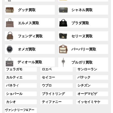
ー
ー
グ
グ
プ
プ
グッチ買取
シャネル買取
ル
ル
リ
リ
ー
ー
ン
ン
グ
グ
プ
プ
ク
ク
エルメス買取
プラダ買取
ル
ル
リ
リ
ー
ー
ン
ン
グ
グ
プ
プ
ク
ク
フェンディ買取
セリーヌ買取
ル
ル
リ
リ
ー
ー
ン
ン
グ
グ
プ
プ
ク
ク
オメガ買取
バーバリー買取
ル
ル
リ
リ
ー
ー
ン
ン
グ
グ
プ
プ
ディオール買取
ク
ク
ブルガリ買取
ル
ル
リ
リ
グ
グ
グ
ー
ー
フェラガモ
ロエベ
サンローラン
ン
ン
ル
ル
ル
プ
プ
ク
ク
グ
グ
グ
カルティエ
セイコー
パテック
ー
ー
ー
リ
リ
ル
ル
ル
プ
プ
プ
ン
ン
グ
グ
グ
パネラ
イ
ウブロ
シチズン
ー
ー
ー
リ
リ
リ
ク
ク
ル
ル
ル
プ
プ
プ
ン
ン
ン
グ
グ
グ
ショパール
ブライトリング
オーデマピゲ
ー
ー
ー
リ
リ
リ
ク
ク
ク
ル
ル
ル
プ
プ
プ
ン
ン
ン
グ
グ
グ
カシオ
ティファニー
イッセイミヤケ
ー
ー
ー
リ
リ
リ
ク
ク
ク
ル
ル
ル
プ
プ
プ
ン
ン
ン
グ
ヴァンクリーフ&アー
ー
ー
ー
リ
リ
リ