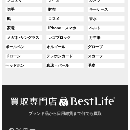
ジュエリー
ライター
カメラ
ン
ン
プ
プ
ル
ル
ル
ク
ク
グ
グ
グ
切手
財布
キーケース
リ
リ
ー
ー
ー
ル
ル
ル
ン
ン
プ
プ
プ
グ
グ
グ
靴
コスメ
香水
ー
ー
ー
ク
ク
リ
リ
リ
ル
ル
ル
プ
プ
プ
ン
ン
ン
グ
グ
グ
家電
iPhone・スマホ
ベルト
ー
ー
ー
リ
リ
リ
ク
ク
ク
ル
ル
ル
プ
プ
プ
ン
ン
ン
グ
グ
グ
メガネ･サングラス
レゴブロック
万年筆
ー
ー
ー
リ
リ
リ
ク
ク
ク
ル
ル
ル
プ
プ
プ
ン
ン
ン
グ
グ
グ
ボールペン
オルゴール
グローブ
ー
ー
ー
リ
リ
リ
ク
ク
ク
ル
ル
ル
プ
プ
プ
ン
ン
ン
グ
グ
グ
ドローン
テレホンカード
スカーフ
ー
ー
ー
リ
リ
リ
ク
ク
ク
ル
ル
ル
プ
プ
プ
ン
ン
ン
グ
グ
グ
ヘッドホン
真珠・パール
毛皮
ー
ー
ー
リ
リ
リ
ク
ク
ク
ル
ル
ル
プ
プ
プ
ン
ン
ン
ー
ー
ー
リ
リ
リ
ク
ク
ク
プ
プ
プ
ン
ン
ン
リ
リ
リ
ク
ク
ク
ン
ン
ン
ク
ク
ク
ブランド品から日用雑貨まで何でも買取