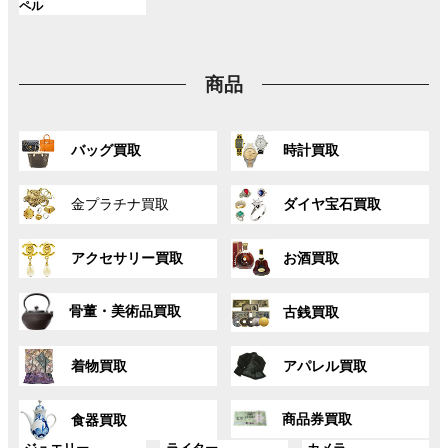
ク
ク
ク
ル
ペル
プ
プ
プ
ン
ン
ン
ー
リ
リ
リ
ク
ク
ク
プ
ン
ン
ン
リ
ク
ク
ク
商品
ン
ク
グ
グ
バッグ買取
時計買取
ル
ル
ー
ー
グ
グ
プ
プ
金プラチナ買取
ダイヤ宝石買取
ル
ル
リ
リ
ー
ー
ン
ン
グ
グ
プ
プ
ク
ク
アクセサリー買取
お酒買取
ル
ル
リ
リ
ー
ー
ン
ン
グ
グ
プ
プ
ク
ク
骨董・美術品買取
古銭買取
ル
ル
リ
リ
ー
ー
ン
ン
グ
グ
プ
プ
ク
ク
着物買取
アパレル買取
ル
ル
リ
リ
ー
ー
ン
ン
グ
グ
プ
プ
ク
ク
商品券買取
食器買取
ル
ル
リ
リ
ー
ー
グ
グ
グ