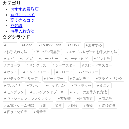
カテゴリー
おすすめ買取店
買取について
高く売るコツ
豆知識
お手入れ方法
タグクラウド
999.9
Bose
Louis Vuitton
SONY
おすすめ
お手入れ方法
アマゾン商品券
エナメルレザーのお手入れ方法
エピ
オメガ
オークリー
オーデマピゲ
ギフト券
グローブ
サングラス
シーマスター
スピードマスター
ゼット
トム・フォード
ドローン
バーバリー
パテックフィリップ
ピーカブー
フェンディ
ブライトリング
ブルガリ
ブレゲ
ヘッドホン
マトラッセ
ミズノ
モンブラン
ランゲアンドゾーネ
レザーのお手入れ方法
ヴァシュロンコンスタンタン
万年筆
出張買取
商品券
家電・ゲーム機器
帯
楽器
眼鏡
着物
買取値段
香水・化粧品
骨董品