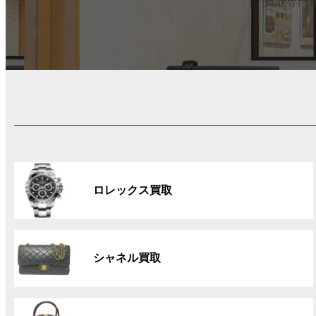
買取専門
グ
ル
ロレックス買取
ー
プ
リ
グ
ン
ル
ク
シャネル買取
ー
プ
リ
グ
ン