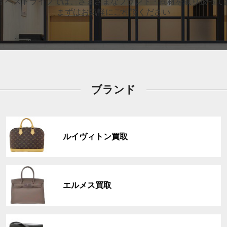
店 ベストライフでは、
さまざまなブランド・商材を取り扱って
まずはお気軽にご相談ください
ブランド
グ
ル
ルイヴィトン買取
ー
プ
リ
グ
ン
ル
ク
エルメス買取
ー
プ
リ
グ
ン