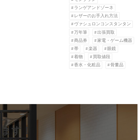
ランゲアンドゾーネ
レザーのお手入れ方法
ヴァシュロンコンスタンタン
万年筆
出張買取
商品券
家電・ゲーム機器
帯
楽器
眼鏡
着物
買取値段
香水・化粧品
骨董品
します！