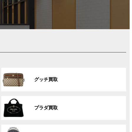
おります。
グ
ル
グッチ買取
ー
プ
リ
グ
ン
ル
ク
プラダ買取
ー
プ
リ
グ
ン