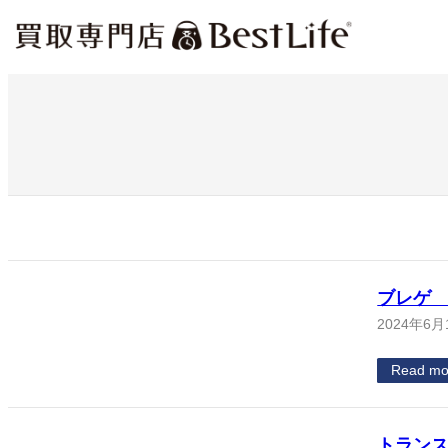
内
容
を
ス
キ
ッ
プ
ブレゲ 
2024年6月
Read mo
トランスア