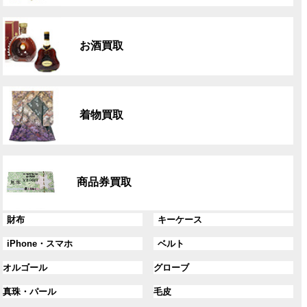
リ
グ
ン
ル
ク
お酒買取
ー
プ
リ
グ
ン
ル
ク
着物買取
ー
プ
リ
グ
ン
ル
ク
商品券買取
ー
プ
リ
グ
グ
財布
キーケース
ン
ル
ル
グ
グ
iPhone・スマホ
ベルト
ク
ー
ー
ル
ル
プ
プ
グ
グ
オルゴール
グローブ
ー
ー
リ
リ
ル
ル
プ
プ
ン
グ
ン
グ
真珠・パール
毛皮
ー
ー
リ
リ
ク
ル
ク
ル