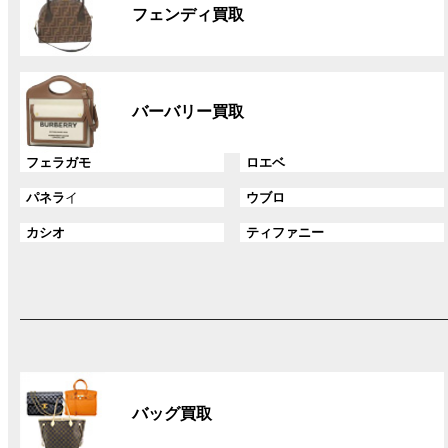
ル
ク
フェンディ買取
ー
プ
リ
グ
ン
ル
ク
バーバリー買取
ー
プ
グ
グ
フェラガモ
ロエベ
リ
ル
ル
ン
グ
グ
パネラ
イ
ウブロ
ー
ー
ク
ル
ル
プ
プ
グ
グ
カシオ
ティファニー
ー
ー
リ
リ
ル
ル
プ
プ
ン
ン
ー
ー
リ
リ
ク
ク
プ
プ
ン
ン
リ
リ
ク
ク
ン
ン
ク
ク
グ
ル
バッグ買取
ー
プ