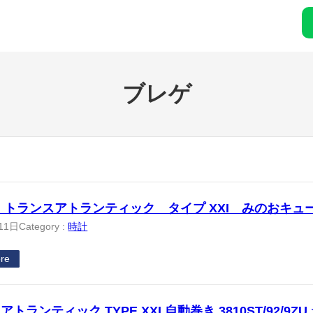
ブレゲ
トランスアトランティック タイプ XXI みのおキュ
11日
Category :
時計
re
トランティック TYPE XXI 自動巻き 3810ST/92/9Z