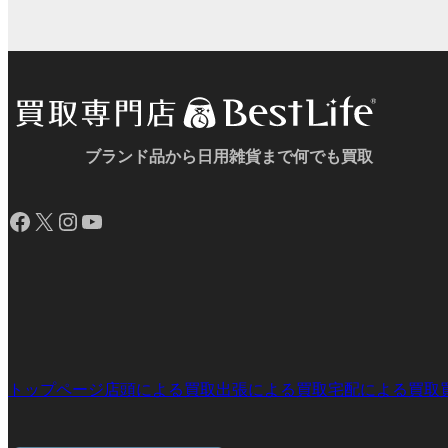
プ
プ
ン
ン
ー
ー
リ
リ
ク
ク
プ
プ
ン
ン
リ
リ
ク
ク
ン
ン
ク
ク
ブランド品から日用雑貨まで何でも買取
Facebook
X
Instagram
YouTube
トップページ
店頭による買取
出張による買取
宅配による買取