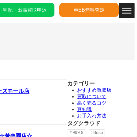
宅配・出張買取申込
WEB無料査定
カテゴリー
おすすめ買取店
ーズモール店
買取について
高く売るコツ
豆知識
お手入れ方法
タグクラウド
999.9
Bose
U ☆苦楽園店☆