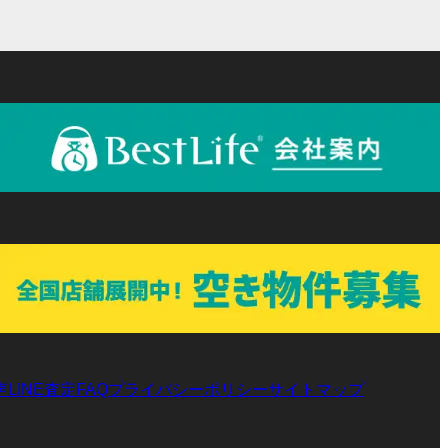
プ
プ
ン
ン
ー
ー
リ
リ
ク
ク
プ
プ
ン
ン
リ
リ
ク
ク
ン
ン
ク
ク
声
LINE査定
プライバシーポリシー
サイトマップ
FAQ