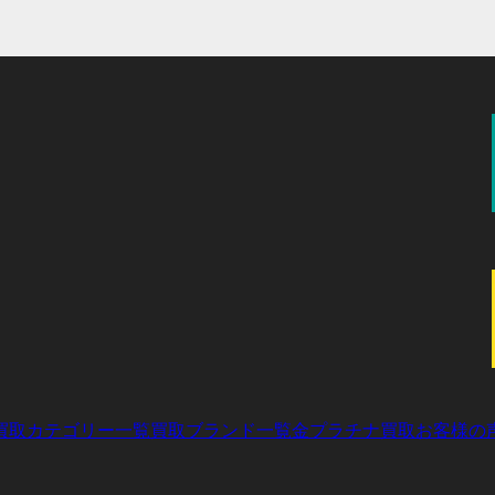
プ
プ
ン
ン
ー
ー
リ
リ
ク
ク
プ
プ
ン
ン
リ
リ
ク
ク
ン
ン
ク
ク
買取カテゴリー一覧
買取ブランド一覧
金プラチナ買取
お客様の