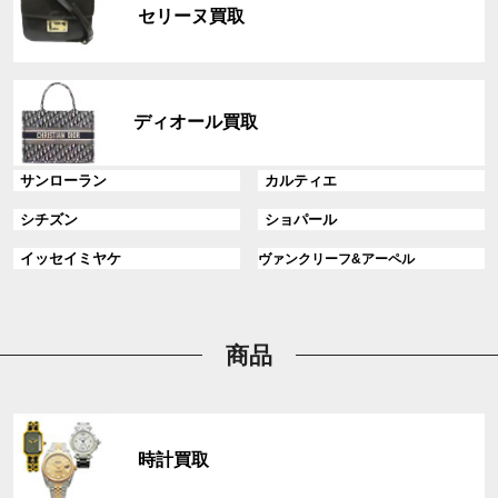
ル
ク
セリーヌ買取
ー
プ
リ
グ
ン
ル
ディオール買取
ク
ー
プ
グ
グ
サンローラン
カルティエ
リ
ル
ル
ン
グ
グ
シチズン
ショパール
ー
ー
ク
ル
ル
プ
プ
グ
グ
イッセイミヤケ
ヴァンクリーフ&アーペル
ー
ー
リ
リ
ル
ル
プ
プ
ン
ン
ー
ー
リ
リ
ク
ク
プ
プ
ン
ン
リ
リ
商品
ク
ク
ン
ン
ク
ク
グ
ル
時計買取
ー
プ