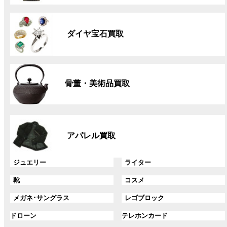
リ
グ
ン
ル
ク
ダイヤ宝石買取
ー
プ
リ
グ
ン
ル
ク
骨董・美術品買取
ー
プ
リ
グ
ン
ル
ク
アパレル買取
ー
プ
リ
グ
グ
ジュエリー
ライター
ン
ル
ル
グ
グ
靴
コスメ
ク
ー
ー
ル
ル
プ
プ
グ
グ
メガネ･サングラス
レゴブロック
ー
ー
リ
リ
ル
ル
プ
プ
ン
グ
ン
グ
ドローン
テレホンカード
ー
ー
リ
リ
ク
ル
ク
ル