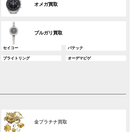
ル
ク
オメガ買取
ー
プ
リ
グ
ン
ル
ク
ブルガリ買取
ー
プ
グ
グ
セイコー
パテック
リ
ル
ル
ン
グ
グ
ブライトリング
オーデマピゲ
ー
ー
ク
ル
ル
プ
プ
ー
ー
リ
リ
プ
プ
ン
ン
リ
リ
ク
ク
ン
ン
ク
ク
グ
ル
金プラチナ買取
ー
プ