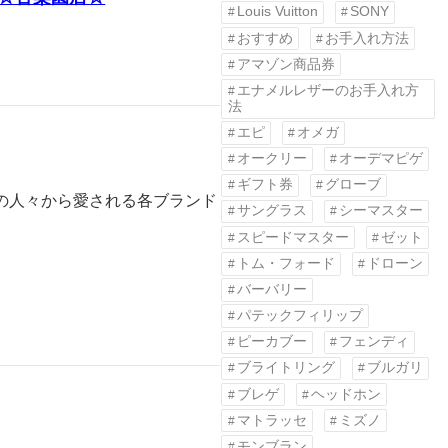
Louis Vuitton
SONY
おすすめ
お手入れ方法
アマゾン商品券
エナメルレザーのお手入れ方
法
エピ
オメガ
オークリー
オーデマピゲ
ギフト券
グローブ
の人々から愛される各ブランド
サングラス
シーマスター
スピードマスター
ゼット
トム・フォード
ドローン
バーバリー
パテックフィリップ
ピーカブー
フェンディ
ブライトリング
ブルガリ
ブレゲ
ヘッドホン
マトラッセ
ミズノ
モンブラン