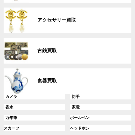
リ
グ
ン
ル
ク
アクセサリー買取
ー
プ
リ
グ
ン
ル
ク
古銭買取
ー
プ
リ
グ
ン
ル
ク
食器買取
ー
プ
リ
グ
グ
カメラ
切手
ン
ル
ル
グ
グ
香水
家電
ク
ー
ー
ル
ル
プ
プ
グ
グ
万年筆
ボールペン
ー
ー
リ
リ
ル
ル
プ
プ
ン
グ
ン
グ
スカーフ
ヘッドホン
ー
ー
リ
リ
ク
ル
ク
ル