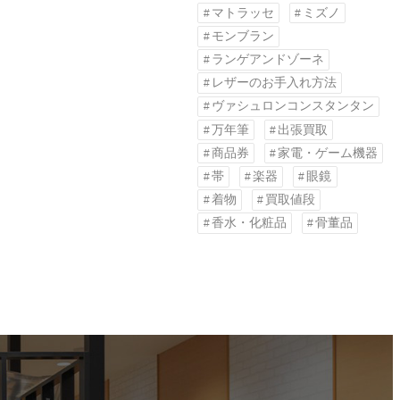
マトラッセ
ミズノ
モンブラン
ランゲアンドゾーネ
レザーのお手入れ方法
ヴァシュロンコンスタンタン
万年筆
出張買取
商品券
家電・ゲーム機器
帯
楽器
眼鏡
着物
買取値段
香水・化粧品
骨董品