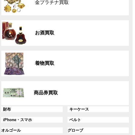
金プラチナ買取
ー
プ
リ
グ
ン
ル
ク
お酒買取
ー
プ
リ
グ
ン
ル
ク
着物買取
ー
プ
リ
グ
ン
ル
ク
商品券買取
ー
プ
リ
グ
グ
財布
キーケース
ン
ル
ル
グ
グ
iPhone・スマホ
ベルト
ク
ー
ー
ル
ル
プ
プ
グ
グ
オルゴール
グローブ
ー
ー
リ
リ