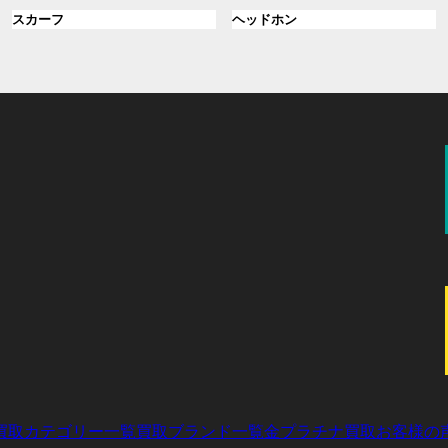
ル
ル
プ
プ
ン
グ
ン
グ
スカーフ
ヘッドホン
ー
ー
リ
リ
ク
ル
ク
ル
プ
プ
ン
ン
ー
ー
リ
リ
ク
ク
プ
プ
ン
ン
リ
リ
ク
ク
ン
ン
ク
ク
買取カテゴリー一覧
買取ブランド一覧
金プラチナ買取
お客様の