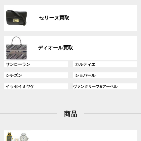
リ
グ
ン
ル
ク
セリーヌ買取
ー
プ
リ
グ
ン
ル
ディオール買取
ク
ー
プ
グ
グ
サンローラン
カルティエ
リ
ル
ル
ン
グ
グ
シチズン
ショパール
ー
ー
ク
ル
ル
プ
プ
グ
グ
イッセイミヤケ
ヴァンクリーフ&アーペル
ー
ー
リ
リ
ル
ル
プ
プ
ン
ン
ー
ー
リ
リ
ク
ク
プ
プ
ン
ン
リ
リ
商品
ク
ク
ン
ン
ク
ク
グ
ル