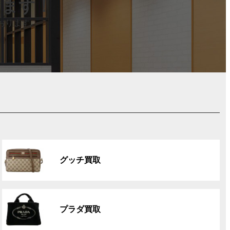
します！
おります。
グ
ル
グッチ買取
ー
プ
リ
グ
ン
ル
ク
プラダ買取
ー
プ