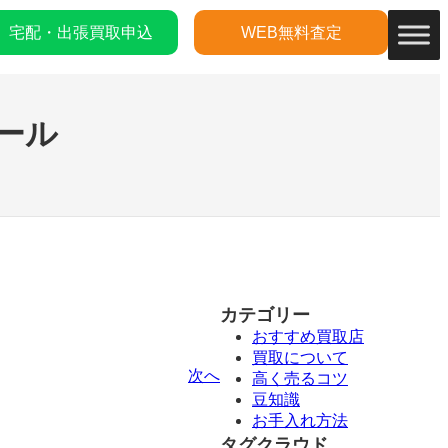
宅配・出張買取申込
WEB無料査定
ール
カテゴリー
おすすめ買取店
買取について
次へ
高く売るコツ
豆知識
お手入れ方法
タグクラウド