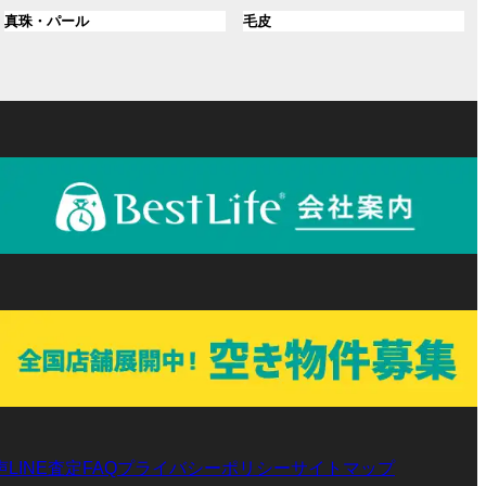
ル
ル
プ
プ
ン
グ
ン
グ
真珠・パール
毛皮
ー
ー
リ
リ
ク
ル
ク
ル
プ
プ
ン
ン
ー
ー
リ
リ
ク
ク
プ
プ
ン
ン
リ
リ
ク
ク
ン
ン
ク
ク
声
LINE査定
プライバシーポリシー
サイトマップ
FAQ