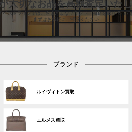
が大切なお品
を高額査定いた
店 ベストライフでは、
さまざまなブランド・商材を取り扱って
まずはお気軽にご相談ください
ブランド
グ
ル
ルイヴィトン買取
ー
プ
リ
グ
ン
ル
ク
エルメス買取
ー
プ