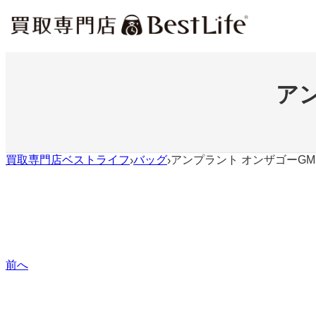
内
容
を
ス
キ
ッ
ア
プ
買取専門店ベストライフ
バッグ
アンプラント オンザゴーGM
›
›
前へ