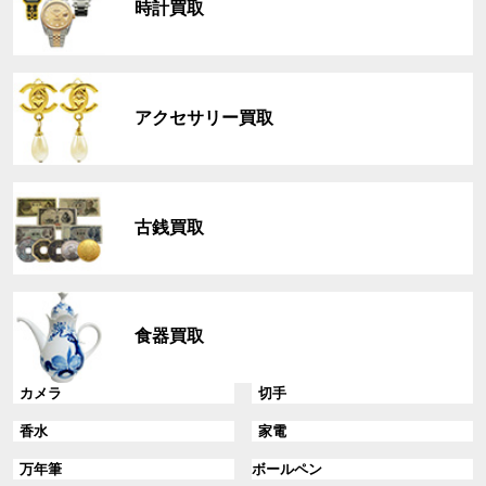
時計買取
ー
プ
リ
グ
ン
ル
ク
アクセサリー買取
ー
プ
リ
グ
ン
ル
ク
古銭買取
ー
プ
リ
グ
ン
ル
ク
食器買取
ー
プ
リ
グ
グ
カメラ
切手
ン
ル
ル
グ
グ
香水
家電
ク
ー
ー
ル
ル
プ
プ
グ
グ
万年筆
ボールペン
ー
ー
リ
リ