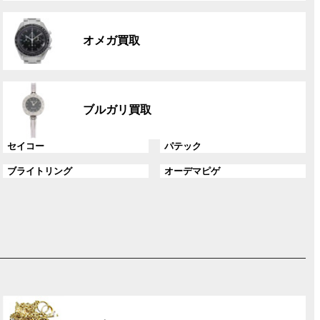
リ
グ
ン
ル
ク
オメガ買取
ー
プ
リ
グ
ン
ル
ク
ブルガリ買取
ー
プ
グ
グ
セイコー
パテック
リ
ル
ル
ン
グ
グ
ブライトリング
オーデマピゲ
ー
ー
ク
ル
ル
プ
プ
ー
ー
リ
リ
プ
プ
ン
ン
リ
リ
ク
ク
ン
ン
ク
ク
グ
ル