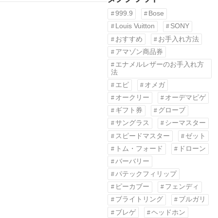
999.9
Bose
Louis Vuitton
SONY
おすすめ
お手入れ方法
アマゾン商品券
エナメルレザーのお手入れ方
法
エピ
オメガ
オークリー
オーデマピゲ
ギフト券
グローブ
サングラス
シーマスター
スピードマスター
ゼット
トム・フォード
ドローン
バーバリー
パテックフィリップ
ピーカブー
フェンディ
ブライトリング
ブルガリ
ブレゲ
ヘッドホン