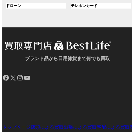
ル
ル
プ
プ
ン
グ
ン
グ
ドローン
テレホンカード
ー
ー
リ
リ
ク
ル
ク
ル
プ
プ
ン
ン
ー
ー
リ
リ
ク
ク
プ
プ
ン
ン
リ
リ
ク
ク
ン
ン
ク
ク
ブランド品から日用雑貨まで何でも買取
Facebook
X
Instagram
YouTube
トップページ
店頭による買取
出張による買取
宅配による買取