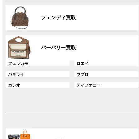
リ
グ
ン
ル
ク
フェンディ買取
ー
プ
リ
グ
ン
ル
ク
バーバリー買取
ー
プ
グ
グ
フェラガモ
ロエベ
リ
ル
ル
ン
グ
グ
パネラ
イ
ウブロ
ー
ー
ク
ル
ル
プ
プ
グ
グ
カシオ
ティファニー
ー
ー
リ
リ
ル
ル
プ
プ
ン
ン
ー
ー
リ
リ
ク
ク
プ
プ
ン
ン
リ
リ
ク
ク
ン
ン
ク
ク
グ
ル