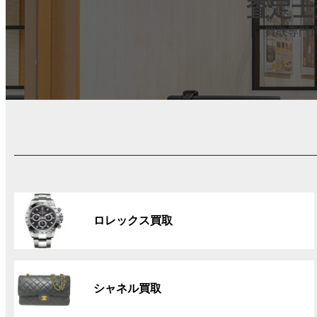
査定士
買取専門
グ
ル
ロレックス買取
ー
プ
リ
グ
ン
ル
ク
シャネル買取
ー
プ