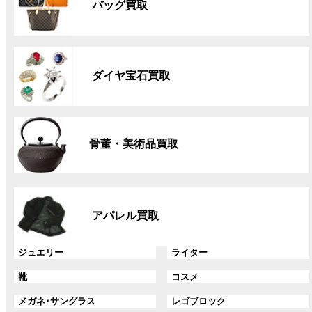
バッグ買取
ー
プ
リ
グ
ン
ル
ク
ダイヤ宝石買取
ー
プ
リ
グ
ン
ル
ク
骨董・美術品買取
ー
プ
リ
グ
ン
ル
ク
アパレル買取
ー
プ
リ
グ
グ
ジュエリー
ライター
ン
ル
ル
グ
グ
靴
コスメ
ク
ー
ー
ル
ル
プ
プ
グ
グ
メガネ･サングラス
レゴブロック
ー
ー
リ
リ