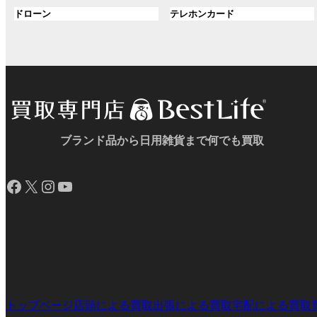
ル
ル
プ
プ
ン
グ
ン
グ
ドローン
テレホンカード
ー
ー
リ
リ
ク
ル
ク
ル
プ
プ
ン
ン
ー
ー
リ
リ
ク
ク
プ
プ
ン
ン
リ
リ
ク
ク
ン
ン
ク
ク
ブランド品から日用雑貨まで何でも買取
Facebook
X
Instagram
YouTube
トップページ
店頭による買取
出張による買取
宅配による買取