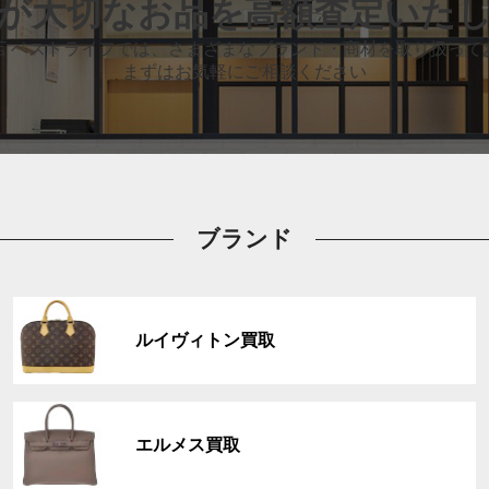
が大切なお品
を高額査定いた
店 ベストライフでは、
さまざまなブランド・商材を取り扱って
まずはお気軽にご相談ください
ブランド
グ
ル
ルイヴィトン買取
ー
プ
リ
グ
ン
ル
ク
エルメス買取
ー
プ