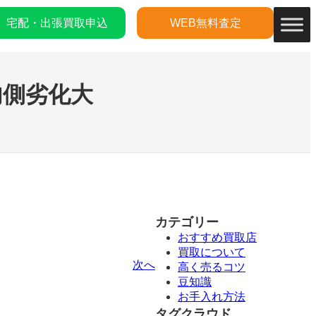
宅配・出張買取申込
WEB無料査定
内側劣化大
カテゴリー
おすすめ買取店
買取について
次へ
高く売るコツ
豆知識
お手入れ方法
タグクラウド