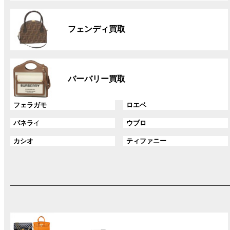
リ
グ
ン
ル
ク
フェンディ買取
ー
プ
リ
グ
ン
ル
ク
バーバリー買取
ー
プ
グ
グ
フェラガモ
ロエベ
リ
ル
ル
ン
グ
グ
パネラ
イ
ウブロ
ー
ー
ク
ル
ル
プ
プ
グ
グ
カシオ
ティファニー
ー
ー
リ
リ
ル
ル
プ
プ
ン
ン
ー
ー
リ
リ
ク
ク
プ
プ
ン
ン
リ
リ
ク
ク
ン
ン
ク
ク
グ
ル