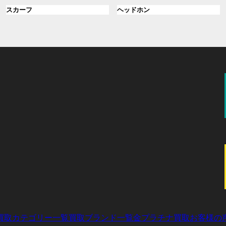
ル
ル
プ
プ
ン
グ
ン
グ
スカーフ
ヘッドホン
ー
ー
リ
リ
ク
ル
ク
ル
プ
プ
ン
ン
ー
ー
リ
リ
ク
ク
プ
プ
ン
ン
リ
リ
ク
ク
ン
ン
ク
ク
買取カテゴリー一覧
買取ブランド一覧
金プラチナ買取
お客様の