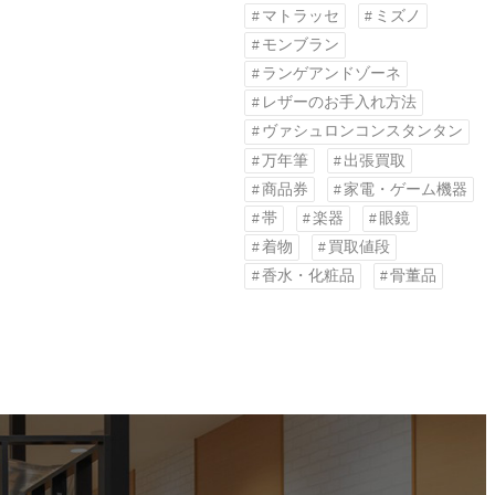
マトラッセ
ミズノ
モンブラン
ランゲアンドゾーネ
レザーのお手入れ方法
ヴァシュロンコンスタンタン
万年筆
出張買取
商品券
家電・ゲーム機器
帯
楽器
眼鏡
着物
買取値段
香水・化粧品
骨董品