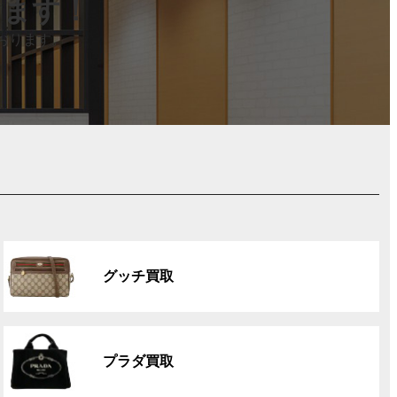
します！
おります。
グ
ル
グッチ買取
ー
プ
リ
グ
ン
ル
ク
プラダ買取
ー
プ