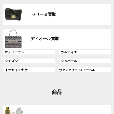
リ
グ
ン
ル
ク
セリーヌ買取
ー
プ
リ
グ
ン
ル
ディオール買取
ク
ー
プ
グ
グ
サンローラン
カルティエ
リ
ル
ル
ン
グ
グ
シチズン
ショパール
ー
ー
ク
ル
ル
プ
プ
グ
グ
イッセイミヤケ
ヴァンクリーフ&アーペル
ー
ー
リ
リ
ル
ル
プ
プ
ン
ン
ー
ー
リ
リ
ク
ク
プ
プ
ン
ン
リ
リ
商品
ク
ク
ン
ン
ク
ク
グ
ル