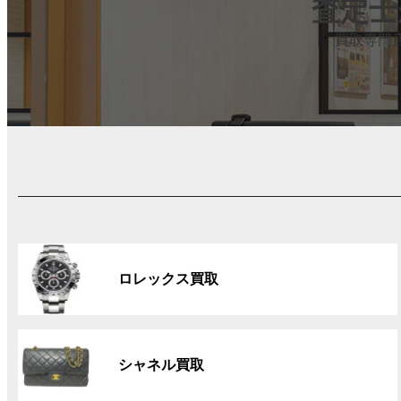
査定士
買取専門
グ
ル
ロレックス買取
ー
プ
リ
グ
ン
ル
ク
シャネル買取
ー
プ