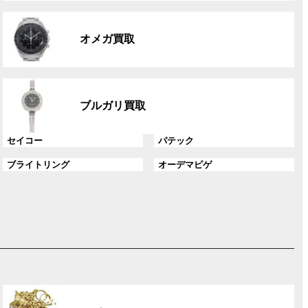
リ
グ
ン
ル
ク
オメガ買取
ー
プ
リ
グ
ン
ル
ク
ブルガリ買取
ー
プ
グ
グ
セイコー
パテック
リ
ル
ル
ン
グ
グ
ブライトリング
オーデマピゲ
ー
ー
ク
ル
ル
プ
プ
ー
ー
リ
リ
プ
プ
ン
ン
リ
リ
ク
ク
ン
ン
ク
ク
グ
ル