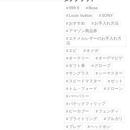
999.9
Bose
Louis Vuitton
SONY
おすすめ
お手入れ方法
アマゾン商品券
エナメルレザーのお手入れ方
法
エピ
オメガ
オークリー
オーデマピゲ
ギフト券
グローブ
サングラス
シーマスター
スピードマスター
ゼット
トム・フォード
ドローン
バーバリー
パテックフィリップ
ピーカブー
フェンディ
ブライトリング
ブルガリ
ブレゲ
ヘッドホン