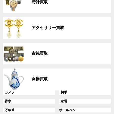
時計買取
ー
プ
リ
グ
ン
ル
ク
アクセサリー買取
ー
プ
リ
グ
ン
ル
ク
古銭買取
ー
プ
リ
グ
ン
ル
ク
食器買取
ー
プ
リ
グ
グ
カメラ
切手
ン
ル
ル
グ
グ
香水
家電
ク
ー
ー
ル
ル
プ
プ
グ
グ
万年筆
ボールペン
ー
ー
リ
リ