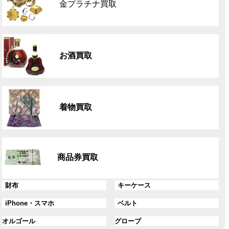
金プラチナ買取
ー
プ
リ
グ
ン
ル
ク
お酒買取
ー
プ
リ
グ
ン
ル
ク
着物買取
ー
プ
リ
グ
ン
ル
ク
商品券買取
ー
プ
リ
グ
グ
財布
キーケース
ン
ル
ル
グ
グ
iPhone・スマホ
ベルト
ク
ー
ー
ル
ル
プ
プ
グ
グ
オルゴール
グローブ
ー
ー
リ
リ