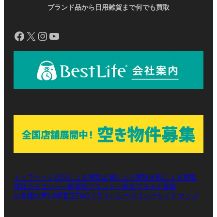
ブランド品から日用雑貨まで何でも買取
Facebook
X
Instagram
YouTube
トップページ
店頭による買取
出張による買取
宅配による買取
買取カテゴリー一覧
買取ブランド一覧
金プラチナ買取
お客様の声
LINE査定
プライバシーポリシー
サイトマップ
FAQ