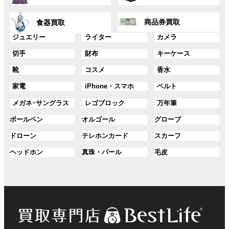
リ
リ
ー
ー
ン
ン
グ
グ
プ
プ
ク
ク
商品券買取
食器買取
ル
ル
リ
リ
ー
ー
グ
グ
グ
ジュエリー
ライター
カメラ
ン
ン
プ
プ
ル
ル
ル
ク
ク
グ
グ
グ
切手
財布
キーケース
リ
リ
ー
ー
ー
ル
ル
ル
ン
ン
プ
プ
プ
グ
グ
グ
靴
コスメ
香水
ー
ー
ー
ク
ク
リ
リ
リ
ル
ル
ル
プ
プ
プ
ン
ン
ン
グ
グ
グ
家電
iPhone・スマホ
ベルト
ー
ー
ー
リ
リ
リ
ク
ク
ク
ル
ル
ル
プ
プ
プ
ン
ン
ン
グ
グ
グ
メガネ･サングラス
レゴブロック
万年筆
ー
ー
ー
リ
リ
リ
ク
ク
ク
ル
ル
ル
プ
プ
プ
ン
ン
ン
グ
グ
グ
ボールペン
オルゴール
グローブ
ー
ー
ー
リ
リ
リ
ク
ク
ク
ル
ル
ル
プ
プ
プ
ン
ン
ン
グ
グ
グ
ドローン
テレホンカード
スカーフ
ー
ー
ー
リ
リ
リ
ク
ク
ク
ル
ル
ル
プ
プ
プ
ン
ン
ン
グ
グ
グ
ヘッドホン
真珠・パール
毛皮
ー
ー
ー
リ
リ
リ
ク
ク
ク
ル
ル
ル
プ
プ
プ
ン
ン
ン
ー
ー
ー
リ
リ
リ
ク
ク
ク
プ
プ
プ
ン
ン
ン
リ
リ
リ
ク
ク
ク
ン
ン
ン
ク
ク
ク