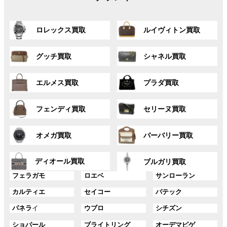
グ
グ
ロレックス買取
ルイヴィトン買取
ル
ル
ー
ー
グ
グ
プ
プ
グッチ買取
シャネル買取
ル
ル
リ
リ
ー
ー
ン
ン
グ
グ
プ
プ
ク
ク
エルメス買取
プラダ買取
ル
ル
リ
リ
ー
ー
ン
ン
グ
グ
プ
プ
ク
ク
フェンディ買取
セリーヌ買取
ル
ル
リ
リ
ー
ー
ン
ン
グ
グ
プ
プ
ク
ク
オメガ買取
バーバリー買取
ル
ル
リ
リ
ー
ー
ン
ン
グ
グ
プ
プ
ディオール買取
ク
ク
ブルガリ買取
ル
ル
リ
リ
グ
グ
グ
ー
ー
フェラガモ
ロエベ
サンローラン
ン
ン
ル
ル
ル
プ
プ
ク
ク
グ
グ
グ
カルティエ
セイコー
パテック
ー
ー
ー
リ
リ
ル
ル
ル
プ
プ
プ
ン
ン
グ
グ
グ
パネラ
イ
ウブロ
シチズン
ー
ー
ー
リ
リ
リ
ク
ク
ル
ル
ル
プ
プ
プ
ン
ン
ン
グ
グ
グ
ショパール
ブライトリング
オーデマピゲ