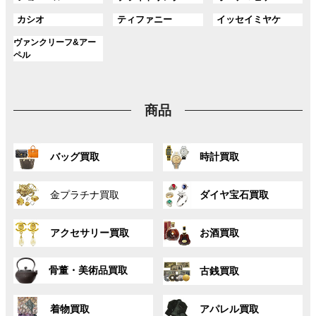
ー
ー
ー
リ
リ
リ
ク
ク
ク
ル
ル
ル
プ
プ
プ
ン
ン
ン
グ
グ
グ
カシオ
ティファニー
イッセイミヤケ
ー
ー
ー
リ
リ
リ
ク
ク
ク
ル
ル
ル
プ
プ
プ
ン
ン
ン
グ
ヴァンクリーフ&アー
ー
ー
ー
リ
リ
リ
ク
ク
ク
ル
ペル
プ
プ
プ
ン
ン
ン
ー
リ
リ
リ
ク
ク
ク
プ
ン
ン
ン
リ
ク
ク
ク
商品
ン
ク
グ
グ
バッグ買取
時計買取
ル
ル
ー
ー
グ
グ
プ
プ
金プラチナ買取
ダイヤ宝石買取
ル
ル
リ
リ
ー
ー
ン
ン
グ
グ
プ
プ
ク
ク
アクセサリー買取
お酒買取
ル
ル
リ
リ
ー
ー
ン
ン
グ
グ
プ
プ
ク
ク
骨董・美術品買取
古銭買取
ル
ル
リ
リ
ー
ー
ン
ン
グ
グ
プ
プ
ク
ク
着物買取
アパレル買取
ル
ル