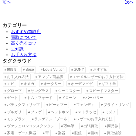
前へ
次へ
カテゴリー
おすすめ買取店
買取について
高く売るコツ
豆知識
お手入れ方法
タグクラウド
999.9
Bose
Louis Vuitton
SONY
おすすめ
お手入れ方法
アマゾン商品券
エナメルレザーのお手入れ方法
エピ
オメガ
オークリー
オーデマピゲ
ギフト券
グローブ
サングラス
シーマスター
スピードマスター
ゼット
トム・フォード
ドローン
バーバリー
パテックフィリップ
ピーカブー
フェンディ
ブライトリング
ブルガリ
ブレゲ
ヘッドホン
マトラッセ
ミズノ
モンブラン
ランゲアンドゾーネ
レザーのお手入れ方法
ヴァシュロンコンスタンタン
万年筆
出張買取
商品券
家電・ゲーム機器
帯
楽器
眼鏡
着物
買取値段