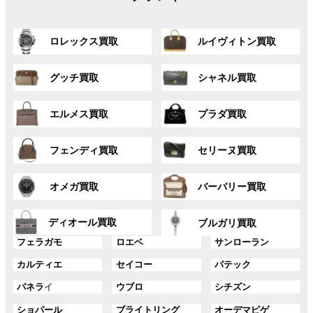
グ
グ
ロレックス買取
ルイヴィトン買取
ル
ル
ー
ー
グ
グ
プ
プ
グッチ買取
シャネル買取
ル
ル
リ
リ
ー
ー
ン
ン
グ
グ
プ
プ
ク
ク
エルメス買取
プラダ買取
ル
ル
リ
リ
ー
ー
ン
ン
グ
グ
プ
プ
ク
ク
フェンディ買取
セリーヌ買取
ル
ル
リ
リ
ー
ー
ン
ン
グ
グ
プ
プ
ク
ク
オメガ買取
バーバリー買取
ル
ル
リ
リ
ー
ー
ン
ン
グ
グ
プ
プ
ディオール買取
ク
ク
ブルガリ買取
ル
ル
リ
リ
グ
グ
グ
ー
ー
フェラガモ
ロエベ
サンローラン
ン
ン
ル
ル
ル
プ
プ
ク
ク
グ
グ
グ
カルティエ
セイコー
パテック
ー
ー
ー
リ
リ
ル
ル
ル
プ
プ
プ
ン
ン
グ
グ
グ
パネラ
イ
ウブロ
シチズン
ー
ー
ー
リ
リ
リ
ク
ク
ル
ル
ル
プ
プ
プ
ン
ン
ン
グ
グ
グ
ショパール
ブライトリング
オーデマピゲ