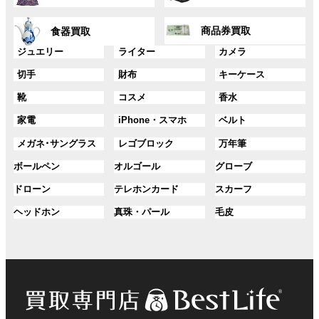
リ
リ
ー
ー
ン
ン
グ
グ
プ
プ
ク
ク
商品券買取
食器買取
ル
ル
リ
リ
ー
ー
グ
グ
グ
ジュエリー
ライター
カメラ
ン
ン
プ
プ
ル
ル
ル
ク
ク
グ
グ
グ
切手
財布
キーケース
リ
リ
ー
ー
ー
ル
ル
ル
ン
ン
プ
プ
プ
グ
グ
グ
靴
コスメ
香水
ー
ー
ー
ク
ク
リ
リ
リ
ル
ル
ル
プ
プ
プ
ン
ン
ン
グ
グ
グ
家電
iPhone・スマホ
ベルト
ー
ー
ー
リ
リ
リ
ク
ク
ク
ル
ル
ル
プ
プ
プ
ン
ン
ン
グ
グ
グ
メガネ･サングラス
レゴブロック
万年筆
ー
ー
ー
リ
リ
リ
ク
ク
ク
ル
ル
ル
プ
プ
プ
ン
ン
ン
グ
グ
グ
ボールペン
オルゴール
グローブ
ー
ー
ー
リ
リ
リ
ク
ク
ク
ル
ル
ル
プ
プ
プ
ン
ン
ン
グ
グ
グ
ドローン
テレホンカード
スカーフ
ー
ー
ー
リ
リ
リ
ク
ク
ク
ル
ル
ル
プ
プ
プ
ン
ン
ン
グ
グ
グ
ヘッドホン
真珠・パール
毛皮
ー
ー
ー
リ
リ
リ
ク
ク
ク
ル
ル
ル
プ
プ
プ
ン
ン
ン
ー
ー
ー
リ
リ
リ
ク
ク
ク
プ
プ
プ
ン
ン
ン
リ
リ
リ
ク
ク
ク
ン
ン
ン
ク
ク
ク