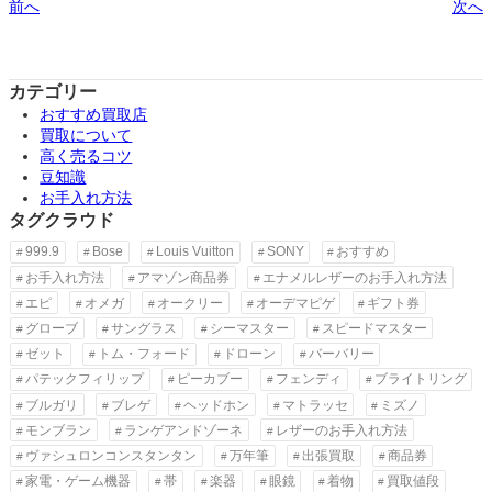
前へ
次へ
カテゴリー
おすすめ買取店
買取について
高く売るコツ
豆知識
お手入れ方法
タグクラウド
999.9
Bose
Louis Vuitton
SONY
おすすめ
お手入れ方法
アマゾン商品券
エナメルレザーのお手入れ方法
エピ
オメガ
オークリー
オーデマピゲ
ギフト券
グローブ
サングラス
シーマスター
スピードマスター
ゼット
トム・フォード
ドローン
バーバリー
パテックフィリップ
ピーカブー
フェンディ
ブライトリング
ブルガリ
ブレゲ
ヘッドホン
マトラッセ
ミズノ
モンブラン
ランゲアンドゾーネ
レザーのお手入れ方法
ヴァシュロンコンスタンタン
万年筆
出張買取
商品券
家電・ゲーム機器
帯
楽器
眼鏡
着物
買取値段