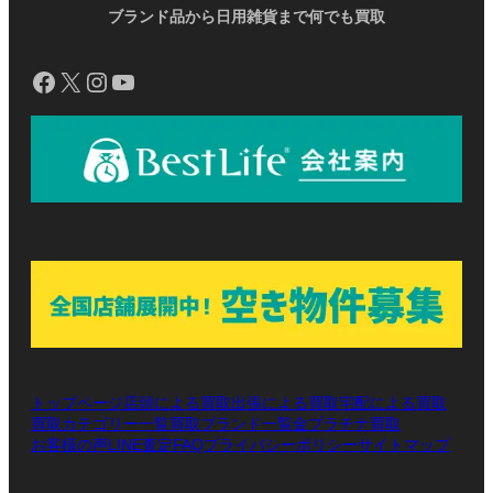
ブランド品から日用雑貨まで何でも買取
Facebook
X
Instagram
YouTube
トップページ
店頭による買取
出張による買取
宅配による買取
買取カテゴリー一覧
買取ブランド一覧
金プラチナ買取
お客様の声
LINE査定
プライバシーポリシー
サイトマップ
FAQ