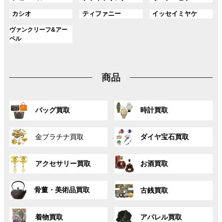
ー
ー
ー
リ
リ
リ
ク
ク
ク
ル
ル
ル
プ
プ
プ
ン
ン
ン
グ
グ
グ
カシオ
ティファニー
イッセイミヤケ
ー
ー
ー
リ
リ
リ
ク
ク
ク
ル
ル
ル
プ
プ
プ
ン
ン
ン
グ
ヴァンクリーフ&アー
ー
ー
ー
リ
リ
リ
ク
ク
ク
ル
ペル
プ
プ
プ
ン
ン
ン
ー
リ
リ
リ
ク
ク
ク
プ
ン
ン
ン
リ
ク
ク
ク
商品
ン
ク
グ
グ
バッグ買取
時計買取
ル
ル
ー
ー
グ
グ
プ
プ
金プラチナ買取
ダイヤ宝石買取
ル
ル
リ
リ
ー
ー
ン
ン
グ
グ
プ
プ
ク
ク
アクセサリー買取
お酒買取
ル
ル
リ
リ
ー
ー
ン
ン
グ
グ
プ
プ
ク
ク
骨董・美術品買取
古銭買取
ル
ル
リ
リ
ー
ー
ン
ン
グ
グ
プ
プ
ク
ク
着物買取
アパレル買取
ル
ル