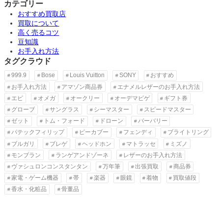
カテゴリー
おすすめ買取店
買取について
高く売るコツ
豆知識
お手入れ方法
タグクラウド
999.9
Bose
Louis Vuitton
SONY
おすすめ
お手入れ方法
アマゾン商品券
エナメルレザーのお手入れ方法
エピ
オメガ
オークリー
オーデマピゲ
ギフト券
グローブ
サングラス
シーマスター
スピードマスター
ゼット
トム・フォード
ドローン
バーバリー
パテックフィリップ
ピーカブー
フェンディ
ブライトリング
ブルガリ
ブレゲ
ヘッドホン
マトラッセ
ミズノ
モンブラン
ランゲアンドゾーネ
レザーのお手入れ方法
ヴァシュロンコンスタンタン
万年筆
出張買取
商品券
家電・ゲーム機器
帯
楽器
眼鏡
着物
買取値段
香水・化粧品
骨董品