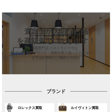
査定士が大切なお品
を高額査定いたします！
買取専門店 ベストライフでは、
さまざまなブランド・商材を取り扱っております。
まずはお気軽にご相談ください
ブランド
グ
グ
ロレックス買取
ルイヴィトン買取
ル
ル