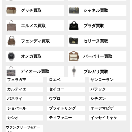
ー
ー
グ
グ
プ
プ
グッチ買取
シャネル買取
ル
ル
リ
リ
ー
ー
ン
ン
グ
グ
プ
プ
ク
ク
エルメス買取
プラダ買取
ル
ル
リ
リ
ー
ー
ン
ン
グ
グ
プ
プ
ク
ク
フェンディ買取
セリーヌ買取
ル
ル
リ
リ
ー
ー
ン
ン
グ
グ
プ
プ
ク
ク
オメガ買取
バーバリー買取
ル
ル
リ
リ
ー
ー
ン
ン
グ
グ
プ
プ
ディオール買取
ク
ク
ブルガリ買取
ル
ル
リ
リ
グ
グ
グ
ー
ー
フェラガモ
ロエベ
サンローラン
ン
ン
ル
ル
ル
プ
プ
ク
ク
グ
グ
グ
カルティエ
セイコー
パテック
ー
ー
ー
リ
リ
ル
ル
ル
プ
プ
プ
ン
ン
グ
グ
グ
パネラ
イ
ウブロ
シチズン
ー
ー
ー
リ
リ
リ
ク
ク
ル
ル
ル
プ
プ
プ
ン
ン
ン
グ
グ
グ
ショパール
ブライトリング
オーデマピゲ
ー
ー
ー
リ
リ
リ
ク
ク
ク
ル
ル
ル
プ
プ
プ
ン
ン
ン
グ
グ
グ
カシオ
ティファニー
イッセイミヤケ
ー
ー
ー
リ
リ
リ
ク
ク
ク
ル
ル
ル
プ
プ
プ
ン
ン
ン
グ
ヴァンクリーフ&アー
ー
ー
ー
リ
リ
リ