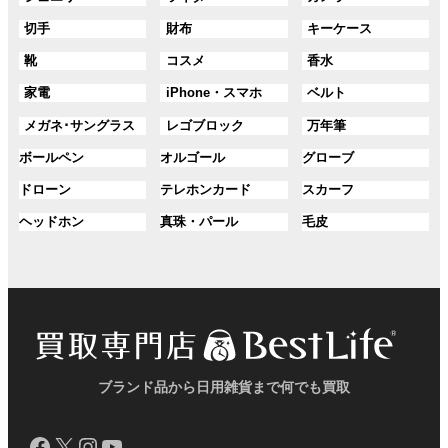
プ
プ
ル
ル
ル
ク
ク
グ
グ
グ
切手
財布
キーケース
リ
リ
ー
ー
ー
ル
ル
ル
ン
ン
プ
プ
プ
グ
グ
グ
靴
コスメ
香水
ー
ー
ー
ク
ク
リ
リ
リ
ル
ル
ル
プ
プ
プ
ン
ン
ン
グ
グ
グ
家電
iPhone・スマホ
ベルト
ー
ー
ー
リ
リ
リ
ク
ク
ク
ル
ル
ル
プ
プ
プ
ン
ン
ン
グ
グ
グ
メガネ･サングラス
レゴブロック
万年筆
ー
ー
ー
リ
リ
リ
ク
ク
ク
ル
ル
ル
プ
プ
プ
ン
ン
ン
グ
グ
グ
ボールペン
オルゴール
グローブ
ー
ー
ー
リ
リ
リ
ク
ク
ク
ル
ル
ル
プ
プ
プ
ン
ン
ン
グ
グ
グ
ドローン
テレホンカード
スカーフ
ー
ー
ー
リ
リ
リ
ク
ク
ク
ル
ル
ル
プ
プ
プ
ン
ン
ン
グ
グ
グ
ヘッドホン
真珠・パール
毛皮
ー
ー
ー
リ
リ
リ
ク
ク
ク
ル
ル
ル
プ
プ
プ
ン
ン
ン
ー
ー
ー
リ
リ
リ
ク
ク
ク
プ
プ
プ
ン
ン
ン
リ
リ
リ
ク
ク
ク
ン
ン
ン
ク
ク
ク
ブランド品から日用雑貨まで何でも買取
Facebook
X
Instagram
YouTube