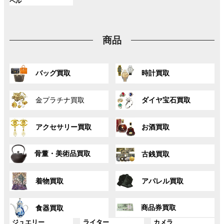
ク
ク
ク
ル
ペル
プ
プ
プ
ン
ン
ン
ー
リ
リ
リ
ク
ク
ク
プ
ン
ン
ン
リ
ク
ク
ク
商品
ン
ク
グ
グ
バッグ買取
時計買取
ル
ル
ー
ー
グ
グ
プ
プ
金プラチナ買取
ダイヤ宝石買取
ル
ル
リ
リ
ー
ー
ン
ン
グ
グ
プ
プ
ク
ク
アクセサリー買取
お酒買取
ル
ル
リ
リ
ー
ー
ン
ン
グ
グ
プ
プ
ク
ク
骨董・美術品買取
古銭買取
ル
ル
リ
リ
ー
ー
ン
ン
グ
グ
プ
プ
ク
ク
着物買取
アパレル買取
ル
ル
リ
リ
ー
ー
ン
ン
グ
グ
プ
プ
ク
ク
商品券買取
食器買取
ル
ル
リ
リ
ー
ー
グ
グ
グ
ジュエリー
ライター
カメラ
ン
ン