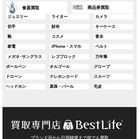
ン
ン
グ
グ
プ
プ
ク
ク
商品券買取
食器買取
ル
ル
リ
リ
ー
ー
グ
グ
グ
ジュエリー
ライター
カメラ
ン
ン
プ
プ
ル
ル
ル
ク
ク
グ
グ
グ
切手
財布
キーケース
リ
リ
ー
ー
ー
ル
ル
ル
ン
ン
プ
プ
プ
グ
グ
グ
靴
コスメ
香水
ー
ー
ー
ク
ク
リ
リ
リ
ル
ル
ル
プ
プ
プ
ン
ン
ン
グ
グ
グ
家電
iPhone・スマホ
ベルト
ー
ー
ー
リ
リ
リ
ク
ク
ク
ル
ル
ル
プ
プ
プ
ン
ン
ン
グ
グ
グ
メガネ･サングラス
レゴブロック
万年筆
ー
ー
ー
リ
リ
リ
ク
ク
ク
ル
ル
ル
プ
プ
プ
ン
ン
ン
グ
グ
グ
ボールペン
オルゴール
グローブ
ー
ー
ー
リ
リ
リ
ク
ク
ク
ル
ル
ル
プ
プ
プ
ン
ン
ン
グ
グ
グ
ドローン
テレホンカード
スカーフ
ー
ー
ー
リ
リ
リ
ク
ク
ク
ル
ル
ル
プ
プ
プ
ン
ン
ン
グ
グ
グ
ヘッドホン
真珠・パール
毛皮
ー
ー
ー
リ
リ
リ
ク
ク
ク
ル
ル
ル
プ
プ
プ
ン
ン
ン
ー
ー
ー
リ
リ
リ
ク
ク
ク
プ
プ
プ
ン
ン
ン
リ
リ
リ
ク
ク
ク
ン
ン
ン
ク
ク
ク
ブランド品から日用雑貨まで何でも買取