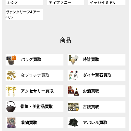
プ
プ
プ
ン
ン
ン
グ
グ
グ
カシオ
ティファニー
イッセイミヤケ
ー
ー
ー
リ
リ
リ
ク
ク
ク
ル
ル
ル
プ
プ
プ
ン
ン
ン
グ
ヴァンクリーフ&アー
ー
ー
ー
リ
リ
リ
ク
ク
ク
ル
ペル
プ
プ
プ
ン
ン
ン
ー
リ
リ
リ
ク
ク
ク
プ
ン
ン
ン
リ
ク
ク
ク
商品
ン
ク
グ
グ
バッグ買取
時計買取
ル
ル
ー
ー
グ
グ
プ
プ
金プラチナ買取
ダイヤ宝石買取
ル
ル
リ
リ
ー
ー
ン
ン
グ
グ
プ
プ
ク
ク
アクセサリー買取
お酒買取
ル
ル
リ
リ
ー
ー
ン
ン
グ
グ
プ
プ
ク
ク
骨董・美術品買取
古銭買取
ル
ル
リ
リ
ー
ー
ン
ン
グ
グ
プ
プ
ク
ク
着物買取
アパレル買取
ル
ル
リ
リ
ー
ー