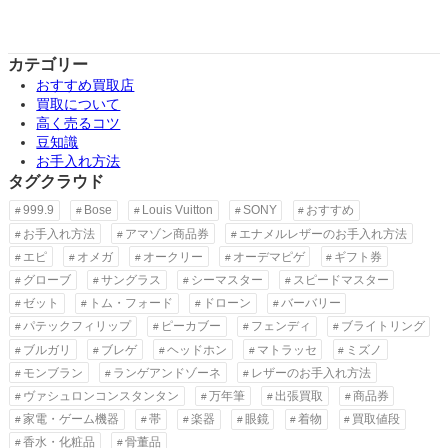
カテゴリー
おすすめ買取店
買取について
高く売るコツ
豆知識
お手入れ方法
タグクラウド
999.9
Bose
Louis Vuitton
SONY
おすすめ
お手入れ方法
アマゾン商品券
エナメルレザーのお手入れ方法
エピ
オメガ
オークリー
オーデマピゲ
ギフト券
グローブ
サングラス
シーマスター
スピードマスター
ゼット
トム・フォード
ドローン
バーバリー
パテックフィリップ
ピーカブー
フェンディ
ブライトリング
ブルガリ
ブレゲ
ヘッドホン
マトラッセ
ミズノ
モンブラン
ランゲアンドゾーネ
レザーのお手入れ方法
ヴァシュロンコンスタンタン
万年筆
出張買取
商品券
家電・ゲーム機器
帯
楽器
眼鏡
着物
買取値段
香水・化粧品
骨董品