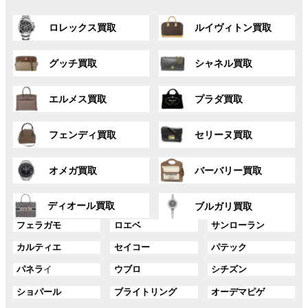
グ
グ
ロレックス買取
ルイヴィトン買取
ル
ル
ー
ー
グ
グ
プ
プ
グッチ買取
シャネル買取
ル
ル
リ
リ
ー
ー
ン
ン
グ
グ
プ
プ
ク
ク
エルメス買取
プラダ買取
ル
ル
リ
リ
ー
ー
ン
ン
グ
グ
プ
プ
ク
ク
フェンディ買取
セリーヌ買取
ル
ル
リ
リ
ー
ー
ン
ン
グ
グ
プ
プ
ク
ク
オメガ買取
バーバリー買取
ル
ル
リ
リ
ー
ー
ン
ン
グ
グ
プ
プ
ディオール買取
ク
ク
ブルガリ買取
ル
ル
リ
リ
グ
グ
グ
ー
ー
フェラガモ
ロエベ
サンローラン
ン
ン
ル
ル
ル
プ
プ
ク
ク
グ
グ
グ
カルティエ
セイコー
パテック
ー
ー
ー
リ
リ
ル
ル
ル
プ
プ
プ
ン
ン
グ
グ
グ
パネラ
イ
ウブロ
シチズン
ー
ー
ー
リ
リ
リ
ク
ク
ル
ル
ル
プ
プ
プ
ン
ン
ン
グ
グ
グ
ショパール
ブライトリング
オーデマピゲ
ー
ー
ー
リ
リ
リ
ク
ク
ク
ル
ル
ル