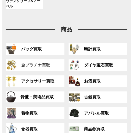
ン
ン
ン
グ
ヴァンクリーフ&アー
ー
ー
ー
リ
リ
リ
ク
ク
ク
ル
ペル
プ
プ
プ
ン
ン
ン
ー
リ
リ
リ
ク
ク
ク
プ
ン
ン
ン
リ
ク
ク
ク
商品
ン
ク
グ
グ
バッグ買取
時計買取
ル
ル
ー
ー
グ
グ
プ
プ
金プラチナ買取
ダイヤ宝石買取
ル
ル
リ
リ
ー
ー
ン
ン
グ
グ
プ
プ
ク
ク
アクセサリー買取
お酒買取
ル
ル
リ
リ
ー
ー
ン
ン
グ
グ
プ
プ
ク
ク
骨董・美術品買取
古銭買取
ル
ル
リ
リ
ー
ー
ン
ン
グ
グ
プ
プ
ク
ク
着物買取
アパレル買取
ル
ル
リ
リ
ー
ー
ン
ン
グ
グ
プ
プ
ク
ク
商品券買取
食器買取
ル
ル
リ
リ