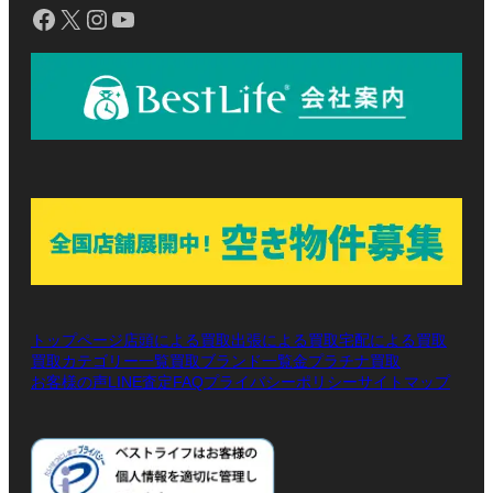
Facebook
X
Instagram
YouTube
トップページ
店頭による買取
出張による買取
宅配による買取
買取カテゴリー一覧
買取ブランド一覧
金プラチナ買取
お客様の声
LINE査定
プライバシーポリシー
サイトマップ
FAQ