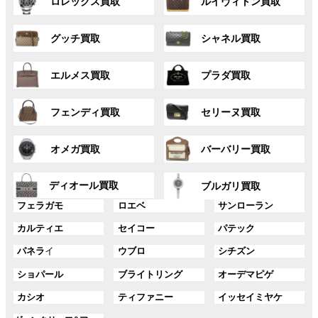
ロレックス買取
ルイヴィトン買取
ル
ル
ー
ー
グ
グ
プ
プ
グッチ買取
シャネル買取
ル
ル
リ
リ
ー
ー
ン
ン
グ
グ
プ
プ
ク
ク
エルメス買取
プラダ買取
ル
ル
リ
リ
ー
ー
ン
ン
グ
グ
プ
プ
ク
ク
フェンディ買取
セリーヌ買取
ル
ル
リ
リ
ー
ー
ン
ン
グ
グ
プ
プ
ク
ク
オメガ買取
バーバリー買取
ル
ル
リ
リ
ー
ー
ン
ン
グ
グ
プ
プ
ディオール買取
ク
ク
ブルガリ買取
ル
ル
リ
リ
グ
グ
グ
ー
ー
フェラガモ
ロエベ
サンローラン
ン
ン
ル
ル
ル
プ
プ
ク
ク
グ
グ
グ
カルティエ
セイコー
パテック
ー
ー
ー
リ
リ
ル
ル
ル
プ
プ
プ
ン
ン
グ
グ
グ
パネラ
イ
ウブロ
シチズン
ー
ー
ー
リ
リ
リ
ク
ク
ル
ル
ル
プ
プ
プ
ン
ン
ン
グ
グ
グ
ショパール
ブライトリング
オーデマピゲ
ー
ー
ー
リ
リ
リ
ク
ク
ク
ル
ル
ル
プ
プ
プ
ン
ン
ン
グ
グ
グ
カシオ
ティファニー
イッセイミヤケ
ー
ー
ー
リ
リ
リ
ク
ク
ク
ル
ル
ル
プ
プ
プ