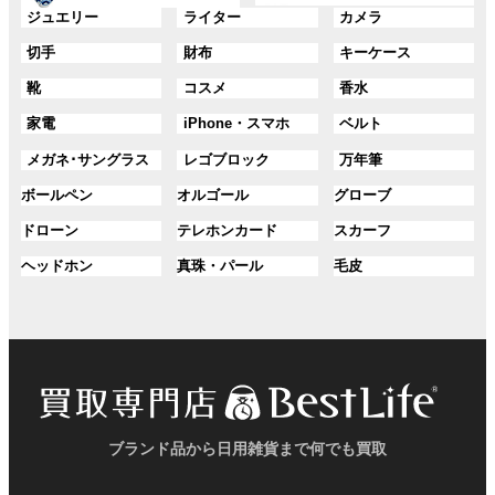
ー
ー
グ
グ
グ
ジュエリー
ライター
カメラ
ン
ン
プ
プ
ル
ル
ル
ク
ク
グ
グ
グ
切手
財布
キーケース
リ
リ
ー
ー
ー
ル
ル
ル
ン
ン
プ
プ
プ
グ
グ
グ
靴
コスメ
香水
ー
ー
ー
ク
ク
リ
リ
リ
ル
ル
ル
プ
プ
プ
ン
ン
ン
グ
グ
グ
家電
iPhone・スマホ
ベルト
ー
ー
ー
リ
リ
リ
ク
ク
ク
ル
ル
ル
プ
プ
プ
ン
ン
ン
グ
グ
グ
メガネ･サングラス
レゴブロック
万年筆
ー
ー
ー
リ
リ
リ
ク
ク
ク
ル
ル
ル
プ
プ
プ
ン
ン
ン
グ
グ
グ
ボールペン
オルゴール
グローブ
ー
ー
ー
リ
リ
リ
ク
ク
ク
ル
ル
ル
プ
プ
プ
ン
ン
ン
グ
グ
グ
ドローン
テレホンカード
スカーフ
ー
ー
ー
リ
リ
リ
ク
ク
ク
ル
ル
ル
プ
プ
プ
ン
ン
ン
グ
グ
グ
ヘッドホン
真珠・パール
毛皮
ー
ー
ー
リ
リ
リ
ク
ク
ク
ル
ル
ル
プ
プ
プ
ン
ン
ン
ー
ー
ー
リ
リ
リ
ク
ク
ク
プ
プ
プ
ン
ン
ン
リ
リ
リ
ク
ク
ク
ン
ン
ン
ク
ク
ク
ブランド品から日用雑貨まで何でも買取