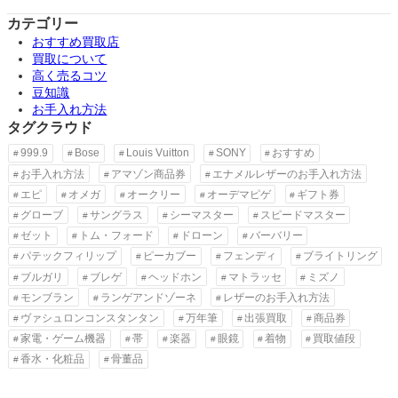
カテゴリー
おすすめ買取店
買取について
高く売るコツ
豆知識
お手入れ方法
タグクラウド
999.9
Bose
Louis Vuitton
SONY
おすすめ
お手入れ方法
アマゾン商品券
エナメルレザーのお手入れ方法
エピ
オメガ
オークリー
オーデマピゲ
ギフト券
グローブ
サングラス
シーマスター
スピードマスター
ゼット
トム・フォード
ドローン
バーバリー
パテックフィリップ
ピーカブー
フェンディ
ブライトリング
ブルガリ
ブレゲ
ヘッドホン
マトラッセ
ミズノ
モンブラン
ランゲアンドゾーネ
レザーのお手入れ方法
ヴァシュロンコンスタンタン
万年筆
出張買取
商品券
家電・ゲーム機器
帯
楽器
眼鏡
着物
買取値段
香水・化粧品
骨董品