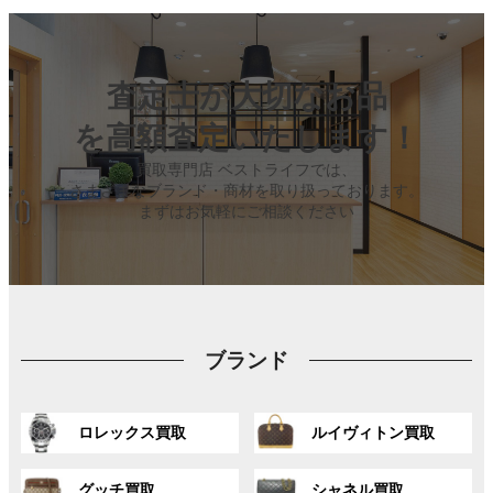
査定士が大切なお品
を高額査定いたします！
買取専門店 ベストライフでは、
さまざまなブランド・商材を取り扱っております。
まずはお気軽にご相談ください
ブランド
グ
グ
ロレックス買取
ルイヴィトン買取
ル
ル
ー
ー
グ
グ
プ
プ
グッチ買取
シャネル買取