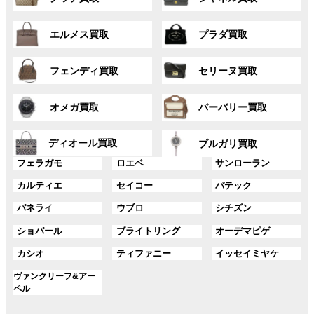
ル
ル
リ
リ
ー
ー
ン
ン
グ
グ
プ
プ
ク
ク
エルメス買取
プラダ買取
ル
ル
リ
リ
ー
ー
ン
ン
グ
グ
プ
プ
ク
ク
フェンディ買取
セリーヌ買取
ル
ル
リ
リ
ー
ー
ン
ン
グ
グ
プ
プ
ク
ク
オメガ買取
バーバリー買取
ル
ル
リ
リ
ー
ー
ン
ン
グ
グ
プ
プ
ディオール買取
ク
ク
ブルガリ買取
ル
ル
リ
リ
グ
グ
グ
ー
ー
フェラガモ
ロエベ
サンローラン
ン
ン
ル
ル
ル
プ
プ
ク
ク
グ
グ
グ
カルティエ
セイコー
パテック
ー
ー
ー
リ
リ
ル
ル
ル
プ
プ
プ
ン
ン
グ
グ
グ
パネラ
イ
ウブロ
シチズン
ー
ー
ー
リ
リ
リ
ク
ク
ル
ル
ル
プ
プ
プ
ン
ン
ン
グ
グ
グ
ショパール
ブライトリング
オーデマピゲ
ー
ー
ー
リ
リ
リ
ク
ク
ク
ル
ル
ル
プ
プ
プ
ン
ン
ン
グ
グ
グ
カシオ
ティファニー
イッセイミヤケ
ー
ー
ー
リ
リ
リ
ク
ク
ク
ル
ル
ル
プ
プ
プ
ン
ン
ン
グ
ヴァンクリーフ&アー
ー
ー
ー
リ
リ
リ
ク
ク
ク
ル
ペル
プ
プ
プ
ン
ン
ン
ー
リ
リ
リ
ク
ク
ク