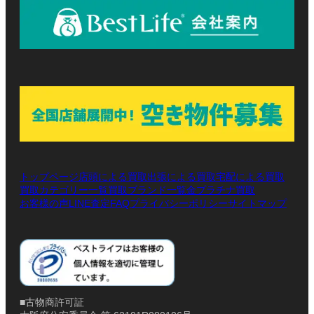
トップページ
店頭による買取
出張による買取
宅配による買取
買取カテゴリー一覧
買取ブランド一覧
金プラチナ買取
お客様の声
LINE査定
プライバシーポリシー
サイトマップ
FAQ
■古物商許可証