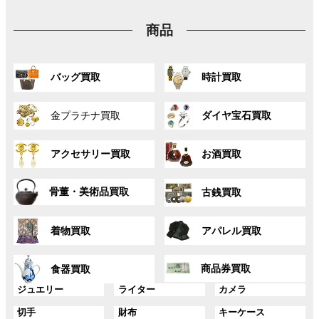
プ
ン
ン
ン
リ
ク
ク
ク
商品
ン
ク
グ
グ
バッグ買取
時計買取
ル
ル
ー
ー
グ
グ
プ
プ
金プラチナ買取
ダイヤ宝石買取
ル
ル
リ
リ
ー
ー
ン
ン
グ
グ
プ
プ
ク
ク
アクセサリー買取
お酒買取
ル
ル
リ
リ
ー
ー
ン
ン
グ
グ
プ
プ
ク
ク
骨董・美術品買取
古銭買取
ル
ル
リ
リ
ー
ー
ン
ン
グ
グ
プ
プ
ク
ク
着物買取
アパレル買取
ル
ル
リ
リ
ー
ー
ン
ン
グ
グ
プ
プ
ク
ク
商品券買取
食器買取
ル
ル
リ
リ
ー
ー
グ
グ
グ
ジュエリー
ライター
カメラ
ン
ン
プ
プ
ル
ル
ル
ク
ク
グ
グ
グ
切手
財布
キーケース
リ
リ
ー
ー
ー