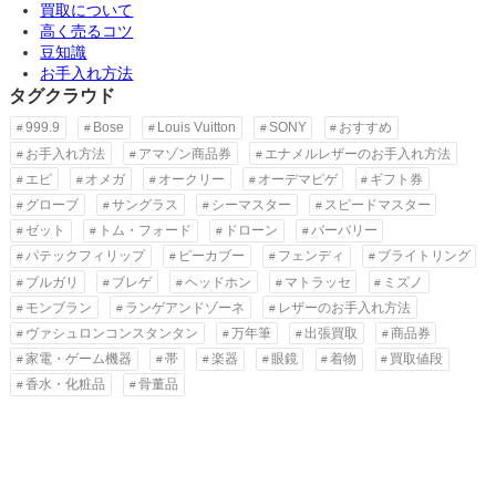
買取について
高く売るコツ
豆知識
お手入れ方法
タグクラウド
999.9
Bose
Louis Vuitton
SONY
おすすめ
お手入れ方法
アマゾン商品券
エナメルレザーのお手入れ方法
エピ
オメガ
オークリー
オーデマピゲ
ギフト券
グローブ
サングラス
シーマスター
スピードマスター
ゼット
トム・フォード
ドローン
バーバリー
パテックフィリップ
ピーカブー
フェンディ
ブライトリング
ブルガリ
ブレゲ
ヘッドホン
マトラッセ
ミズノ
モンブラン
ランゲアンドゾーネ
レザーのお手入れ方法
ヴァシュロンコンスタンタン
万年筆
出張買取
商品券
家電・ゲーム機器
帯
楽器
眼鏡
着物
買取値段
香水・化粧品
骨董品