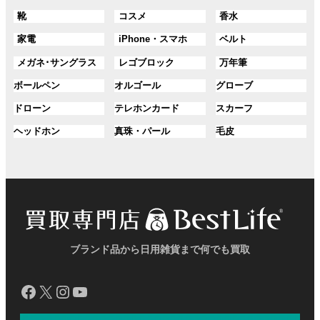
ル
ル
ル
ン
ン
プ
プ
プ
グ
グ
グ
靴
コスメ
香水
ー
ー
ー
ク
ク
リ
リ
リ
ル
ル
ル
プ
プ
プ
ン
ン
ン
グ
グ
グ
家電
iPhone・スマホ
ベルト
ー
ー
ー
リ
リ
リ
ク
ク
ク
ル
ル
ル
プ
プ
プ
ン
ン
ン
グ
グ
グ
メガネ･サングラス
レゴブロック
万年筆
ー
ー
ー
リ
リ
リ
ク
ク
ク
ル
ル
ル
プ
プ
プ
ン
ン
ン
グ
グ
グ
ボールペン
オルゴール
グローブ
ー
ー
ー
リ
リ
リ
ク
ク
ク
ル
ル
ル
プ
プ
プ
ン
ン
ン
グ
グ
グ
ドローン
テレホンカード
スカーフ
ー
ー
ー
リ
リ
リ
ク
ク
ク
ル
ル
ル
プ
プ
プ
ン
ン
ン
グ
グ
グ
ヘッドホン
真珠・パール
毛皮
ー
ー
ー
リ
リ
リ
ク
ク
ク
ル
ル
ル
プ
プ
プ
ン
ン
ン
ー
ー
ー
リ
リ
リ
ク
ク
ク
プ
プ
プ
ン
ン
ン
リ
リ
リ
ク
ク
ク
ン
ン
ン
ク
ク
ク
ブランド品から日用雑貨まで何でも買取
Facebook
X
Instagram
YouTube