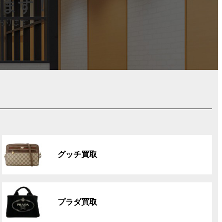
します！
おります。
グ
ル
グッチ買取
ー
プ
リ
グ
ン
ル
ク
プラダ買取
ー
プ