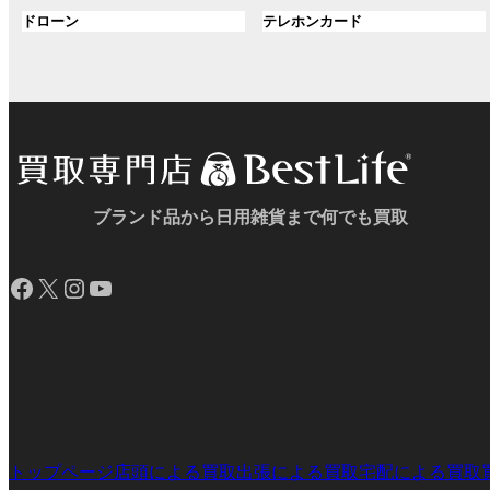
ル
ル
プ
プ
ン
グ
ン
グ
ドローン
テレホンカード
ー
ー
リ
リ
ク
ル
ク
ル
プ
プ
ン
ン
ー
ー
リ
リ
ク
ク
プ
プ
ン
ン
リ
リ
ク
ク
ン
ン
ク
ク
ブランド品から日用雑貨まで何でも買取
Facebook
X
Instagram
YouTube
トップページ
店頭による買取
出張による買取
宅配による買取