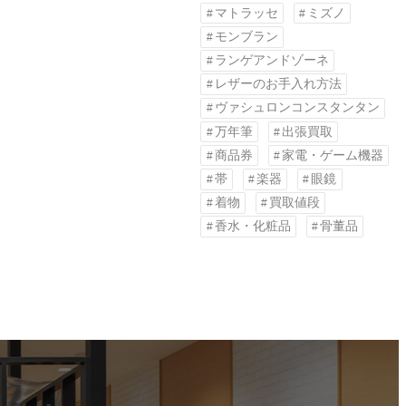
マトラッセ
ミズノ
モンブラン
ランゲアンドゾーネ
レザーのお手入れ方法
ヴァシュロンコンスタンタン
万年筆
出張買取
商品券
家電・ゲーム機器
帯
楽器
眼鏡
着物
買取値段
香水・化粧品
骨董品