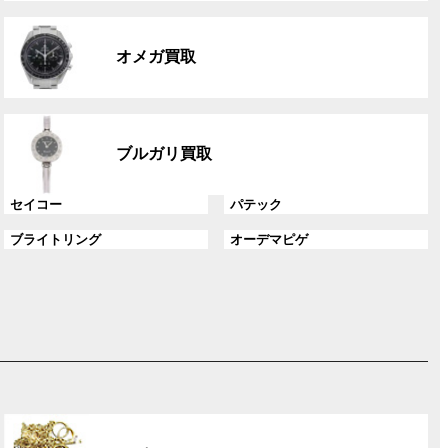
リ
グ
ン
ル
ク
オメガ買取
ー
プ
リ
グ
ン
ル
ク
ブルガリ買取
ー
プ
グ
グ
セイコー
パテック
リ
ル
ル
ン
グ
グ
ブライトリング
オーデマピゲ
ー
ー
ク
ル
ル
プ
プ
ー
ー
リ
リ
プ
プ
ン
ン
リ
リ
ク
ク
ン
ン
ク
ク
グ
ル