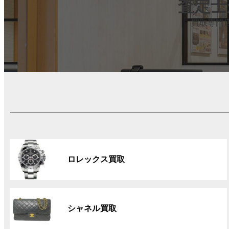
査定士
買取専門
グ
ル
ロレックス買取
ー
プ
リ
グ
ン
ル
ク
シャネル買取
ー
プ