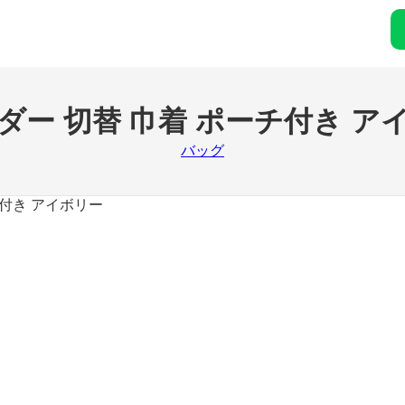
ダー 切替 巾着 ポーチ付き ア
バッグ
チ付き アイボリー