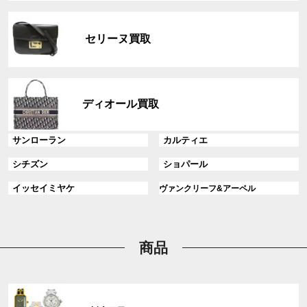
リ
グ
ン
ル
ク
セリーヌ買取
ー
プ
リ
グ
ン
ル
ディオール買取
ク
ー
プ
グ
グ
サンローラン
カルティエ
リ
ル
ル
ン
グ
グ
シチズン
ショパール
ー
ー
ク
ル
ル
プ
プ
グ
グ
イッセイミヤケ
ヴァンクリーフ&アーペル
ー
ー
リ
リ
ル
ル
プ
プ
ン
ン
ー
ー
リ
リ
ク
ク
プ
プ
ン
ン
リ
リ
商品
ク
ク
ン
ン
ク
ク
グ
ル