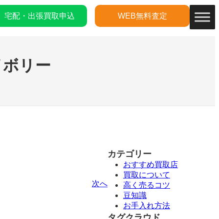
宅配・出張買取申込
WEB無料査定
イボリー
カテゴリー
おすすめ買取店
買取について
次へ
高く売るコツ
豆知識
お手入れ方法
タグクラウド