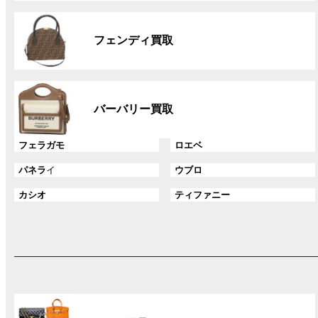
リ
グ
ン
ル
ク
フェンディ買取
ー
プ
リ
グ
ン
ル
ク
バーバリー買取
ー
プ
グ
グ
フェラガモ
ロエベ
リ
ル
ル
ン
グ
グ
パネラ
イ
ウブロ
ー
ー
ク
ル
ル
プ
プ
グ
グ
カシオ
ティファニー
ー
ー
リ
リ
ル
ル
プ
プ
ン
ン
ー
ー
リ
リ
ク
ク
プ
プ
ン
ン
リ
リ
ク
ク
ン
ン
ク
ク
グ
ル