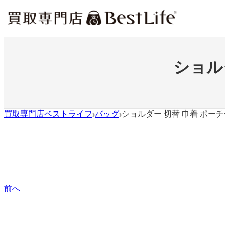
内
容
を
ス
キ
ッ
ショル
プ
買取専門店ベストライフ
バッグ
ショルダー 切替 巾着 ポー
›
›
前へ