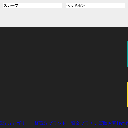
ル
ル
プ
プ
ン
グ
ン
グ
スカーフ
ヘッドホン
ー
ー
リ
リ
ク
ル
ク
ル
プ
プ
ン
ン
ー
ー
リ
リ
ク
ク
プ
プ
ン
ン
リ
リ
ク
ク
ン
ン
ク
ク
買取カテゴリー一覧
買取ブランド一覧
金プラチナ買取
お客様の