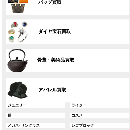
バッグ買取
ー
プ
リ
グ
ン
ル
ク
ダイヤ宝石買取
ー
プ
リ
グ
ン
ル
ク
骨董・美術品買取
ー
プ
リ
グ
ン
ル
ク
アパレル買取
ー
プ
リ
グ
グ
ジュエリー
ライター
ン
ル
ル
グ
グ
靴
コスメ
ク
ー
ー
ル
ル
プ
プ
グ
グ
メガネ･サングラス
レゴブロック
ー
ー
リ
リ