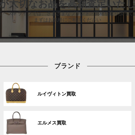
が大切なお品
を高額査定いた
店 ベストライフでは、
さまざまなブランド・商材を取り扱って
まずはお気軽にご相談ください
ブランド
グ
ル
ルイヴィトン買取
ー
プ
リ
グ
ン
ル
ク
エルメス買取
ー
プ