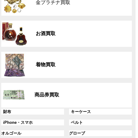
金プラチナ買取
ー
プ
リ
グ
ン
ル
ク
お酒買取
ー
プ
リ
グ
ン
ル
ク
着物買取
ー
プ
リ
グ
ン
ル
ク
商品券買取
ー
プ
リ
グ
グ
財布
キーケース
ン
ル
ル
グ
グ
iPhone・スマホ
ベルト
ク
ー
ー
ル
ル
プ
プ
グ
グ
オルゴール
グローブ
ー
ー
リ
リ