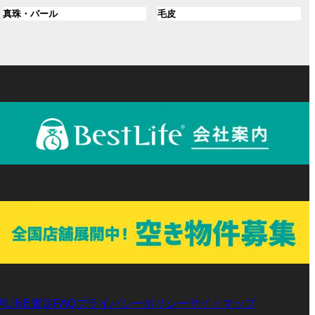
ル
ル
プ
プ
ン
グ
ン
グ
真珠・パール
毛皮
ー
ー
リ
リ
ク
ル
ク
ル
プ
プ
ン
ン
ー
ー
リ
リ
ク
ク
プ
プ
ン
ン
リ
リ
ク
ク
ン
ン
ク
ク
声
LINE査定
プライバシーポリシー
サイトマップ
FAQ