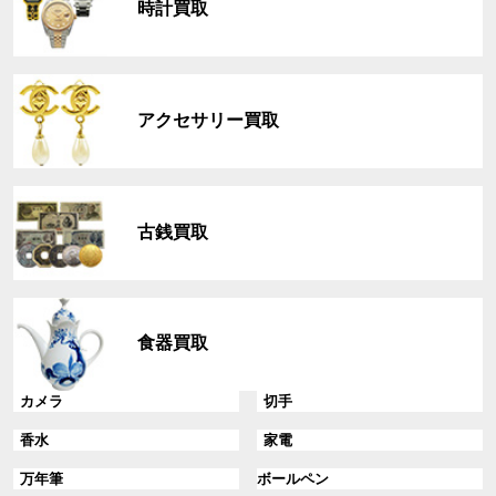
時計買取
ー
プ
リ
グ
ン
ル
ク
アクセサリー買取
ー
プ
リ
グ
ン
ル
ク
古銭買取
ー
プ
リ
グ
ン
ル
ク
食器買取
ー
プ
リ
グ
グ
カメラ
切手
ン
ル
ル
グ
グ
香水
家電
ク
ー
ー
ル
ル
プ
プ
グ
グ
万年筆
ボールペン
ー
ー
リ
リ