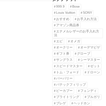
999.9
Bose
Louis Vuitton
SONY
おすすめ
お手入れ方法
アマゾン商品券
エナメルレザーのお手入れ方
法
エピ
オメガ
オークリー
オーデマピゲ
ギフト券
グローブ
サングラス
シーマスター
スピードマスター
ゼット
トム・フォード
ドローン
バーバリー
パテックフィリップ
ピーカブー
フェンディ
ブライトリング
ブルガリ
ブレゲ
ヘッドホン