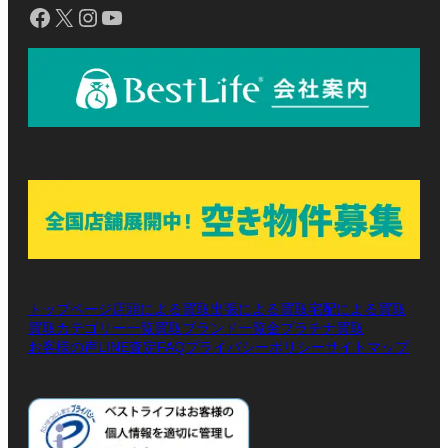
Facebook
X
Instagram
YouTube
トップページ
店頭による買取
出張による買取
宅配による買取
買取カテゴリー一覧
買取ブランド一覧
金プラチナ買取
お客様の声
LINE査定
プライバシーポリシー
サイトマップ
FAQ