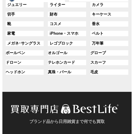
ー
ー
グ
グ
グ
ジュエリー
ライター
カメラ
ン
ン
プ
プ
ル
ル
ル
ク
ク
グ
グ
グ
切手
財布
キーケース
リ
リ
ー
ー
ー
ル
ル
ル
ン
ン
プ
プ
プ
グ
グ
グ
靴
コスメ
香水
ー
ー
ー
ク
ク
リ
リ
リ
ル
ル
ル
プ
プ
プ
ン
ン
ン
グ
グ
グ
家電
iPhone・スマホ
ベルト
ー
ー
ー
リ
リ
リ
ク
ク
ク
ル
ル
ル
プ
プ
プ
ン
ン
ン
グ
グ
グ
メガネ･サングラス
レゴブロック
万年筆
ー
ー
ー
リ
リ
リ
ク
ク
ク
ル
ル
ル
プ
プ
プ
ン
ン
ン
グ
グ
グ
ボールペン
オルゴール
グローブ
ー
ー
ー
リ
リ
リ
ク
ク
ク
ル
ル
ル
プ
プ
プ
ン
ン
ン
グ
グ
グ
ドローン
テレホンカード
スカーフ
ー
ー
ー
リ
リ
リ
ク
ク
ク
ル
ル
ル
プ
プ
プ
ン
ン
ン
グ
グ
グ
ヘッドホン
真珠・パール
毛皮
ー
ー
ー
リ
リ
リ
ク
ク
ク
ル
ル
ル
プ
プ
プ
ン
ン
ン
ー
ー
ー
リ
リ
リ
ク
ク
ク
プ
プ
プ
ン
ン
ン
リ
リ
リ
ク
ク
ク
ン
ン
ン
ク
ク
ク
ブランド品から日用雑貨まで何でも買取