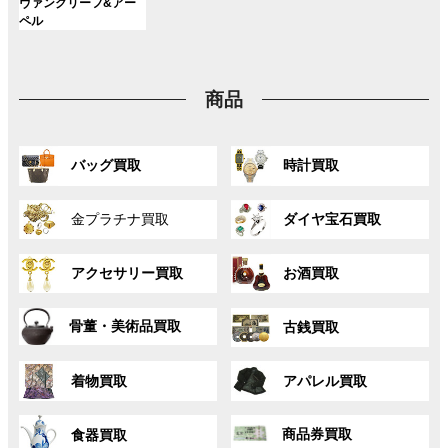
ン
ン
ン
グ
ヴァンクリーフ&アー
ー
ー
ー
リ
リ
リ
ク
ク
ク
ル
ペル
プ
プ
プ
ン
ン
ン
ー
リ
リ
リ
ク
ク
ク
プ
ン
ン
ン
リ
ク
ク
ク
商品
ン
ク
グ
グ
バッグ買取
時計買取
ル
ル
ー
ー
グ
グ
プ
プ
金プラチナ買取
ダイヤ宝石買取
ル
ル
リ
リ
ー
ー
ン
ン
グ
グ
プ
プ
ク
ク
アクセサリー買取
お酒買取
ル
ル
リ
リ
ー
ー
ン
ン
グ
グ
プ
プ
ク
ク
骨董・美術品買取
古銭買取
ル
ル
リ
リ
ー
ー
ン
ン
グ
グ
プ
プ
ク
ク
着物買取
アパレル買取
ル
ル
リ
リ
ー
ー
ン
ン
グ
グ
プ
プ
ク
ク
商品券買取
食器買取
ル
ル
リ
リ