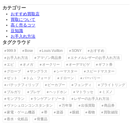
カテゴリー
おすすめ買取店
買取について
高く売るコツ
豆知識
お手入れ方法
タグクラウド
999.9
Bose
Louis Vuitton
SONY
おすすめ
お手入れ方法
アマゾン商品券
エナメルレザーのお手入れ方法
エピ
オメガ
オークリー
オーデマピゲ
ギフト券
グローブ
サングラス
シーマスター
スピードマスター
ゼット
トム・フォード
ドローン
バーバリー
パテックフィリップ
ピーカブー
フェンディ
ブライトリング
ブルガリ
ブレゲ
ヘッドホン
マトラッセ
ミズノ
モンブラン
ランゲアンドゾーネ
レザーのお手入れ方法
ヴァシュロンコンスタンタン
万年筆
出張買取
商品券
家電・ゲーム機器
帯
楽器
眼鏡
着物
買取値段
香水・化粧品
骨董品