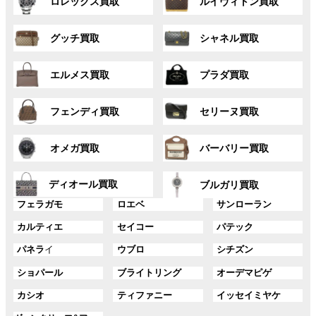
ロレックス買取
ルイヴィトン買取
ル
ル
ー
ー
グ
グ
プ
プ
グッチ買取
シャネル買取
ル
ル
リ
リ
ー
ー
ン
ン
グ
グ
プ
プ
ク
ク
エルメス買取
プラダ買取
ル
ル
リ
リ
ー
ー
ン
ン
グ
グ
プ
プ
ク
ク
フェンディ買取
セリーヌ買取
ル
ル
リ
リ
ー
ー
ン
ン
グ
グ
プ
プ
ク
ク
オメガ買取
バーバリー買取
ル
ル
リ
リ
ー
ー
ン
ン
グ
グ
プ
プ
ディオール買取
ク
ク
ブルガリ買取
ル
ル
リ
リ
グ
グ
グ
ー
ー
フェラガモ
ロエベ
サンローラン
ン
ン
ル
ル
ル
プ
プ
ク
ク
グ
グ
グ
カルティエ
セイコー
パテック
ー
ー
ー
リ
リ
ル
ル
ル
プ
プ
プ
ン
ン
グ
グ
グ
パネラ
イ
ウブロ
シチズン
ー
ー
ー
リ
リ
リ
ク
ク
ル
ル
ル
プ
プ
プ
ン
ン
ン
グ
グ
グ
ショパール
ブライトリング
オーデマピゲ
ー
ー
ー
リ
リ
リ
ク
ク
ク
ル
ル
ル
プ
プ
プ
ン
ン
ン
グ
グ
グ
カシオ
ティファニー
イッセイミヤケ
ー
ー
ー
リ
リ
リ
ク
ク
ク
ル
ル
ル
プ
プ
プ