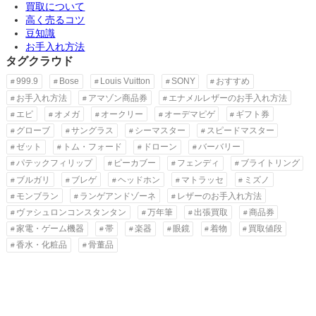
買取について
高く売るコツ
豆知識
お手入れ方法
タグクラウド
999.9
Bose
Louis Vuitton
SONY
おすすめ
お手入れ方法
アマゾン商品券
エナメルレザーのお手入れ方法
エピ
オメガ
オークリー
オーデマピゲ
ギフト券
グローブ
サングラス
シーマスター
スピードマスター
ゼット
トム・フォード
ドローン
バーバリー
パテックフィリップ
ピーカブー
フェンディ
ブライトリング
ブルガリ
ブレゲ
ヘッドホン
マトラッセ
ミズノ
モンブラン
ランゲアンドゾーネ
レザーのお手入れ方法
ヴァシュロンコンスタンタン
万年筆
出張買取
商品券
家電・ゲーム機器
帯
楽器
眼鏡
着物
買取値段
香水・化粧品
骨董品