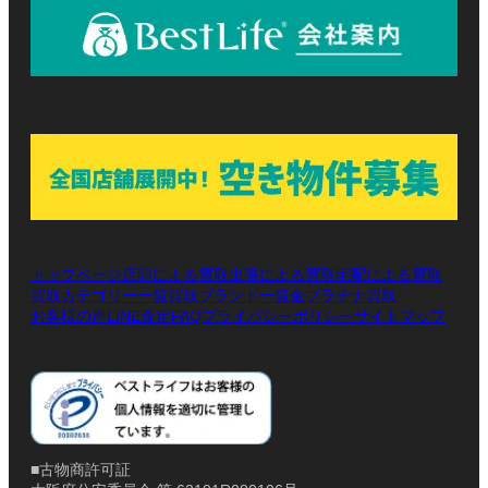
トップページ
店頭による買取
出張による買取
宅配による買取
買取カテゴリー一覧
買取ブランド一覧
金プラチナ買取
お客様の声
LINE査定
プライバシーポリシー
サイトマップ
FAQ
■古物商許可証