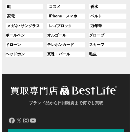
ル
ル
ル
ン
ン
プ
プ
プ
グ
グ
グ
靴
コスメ
香水
ー
ー
ー
ク
ク
リ
リ
リ
ル
ル
ル
プ
プ
プ
ン
ン
ン
グ
グ
グ
家電
iPhone・スマホ
ベルト
ー
ー
ー
リ
リ
リ
ク
ク
ク
ル
ル
ル
プ
プ
プ
ン
ン
ン
グ
グ
グ
メガネ･サングラス
レゴブロック
万年筆
ー
ー
ー
リ
リ
リ
ク
ク
ク
ル
ル
ル
プ
プ
プ
ン
ン
ン
グ
グ
グ
ボールペン
オルゴール
グローブ
ー
ー
ー
リ
リ
リ
ク
ク
ク
ル
ル
ル
プ
プ
プ
ン
ン
ン
グ
グ
グ
ドローン
テレホンカード
スカーフ
ー
ー
ー
リ
リ
リ
ク
ク
ク
ル
ル
ル
プ
プ
プ
ン
ン
ン
グ
グ
グ
ヘッドホン
真珠・パール
毛皮
ー
ー
ー
リ
リ
リ
ク
ク
ク
ル
ル
ル
プ
プ
プ
ン
ン
ン
ー
ー
ー
リ
リ
リ
ク
ク
ク
プ
プ
プ
ン
ン
ン
リ
リ
リ
ク
ク
ク
ン
ン
ン
ク
ク
ク
ブランド品から日用雑貨まで何でも買取
Facebook
X
Instagram
YouTube