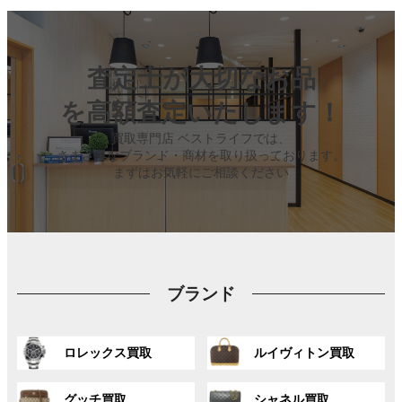
査定士が大切なお品
を高額査定いたします！
買取専門店 ベストライフでは、
さまざまなブランド・商材を取り扱っております。
まずはお気軽にご相談ください
ブランド
グ
グ
ロレックス買取
ルイヴィトン買取
ル
ル
ー
ー
グ
グ
プ
プ
グッチ買取
シャネル買取