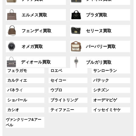
ル
ル
リ
リ
ー
ー
ン
ン
グ
グ
プ
プ
ク
ク
エルメス買取
プラダ買取
ル
ル
リ
リ
ー
ー
ン
ン
グ
グ
プ
プ
ク
ク
フェンディ買取
セリーヌ買取
ル
ル
リ
リ
ー
ー
ン
ン
グ
グ
プ
プ
ク
ク
オメガ買取
バーバリー買取
ル
ル
リ
リ
ー
ー
ン
ン
グ
グ
プ
プ
ディオール買取
ク
ク
ブルガリ買取
ル
ル
リ
リ
グ
グ
グ
ー
ー
フェラガモ
ロエベ
サンローラン
ン
ン
ル
ル
ル
プ
プ
ク
ク
グ
グ
グ
カルティエ
セイコー
パテック
ー
ー
ー
リ
リ
ル
ル
ル
プ
プ
プ
ン
ン
グ
グ
グ
パネラ
イ
ウブロ
シチズン
ー
ー
ー
リ
リ
リ
ク
ク
ル
ル
ル
プ
プ
プ
ン
ン
ン
グ
グ
グ
ショパール
ブライトリング
オーデマピゲ
ー
ー
ー
リ
リ
リ
ク
ク
ク
ル
ル
ル
プ
プ
プ
ン
ン
ン
グ
グ
グ
カシオ
ティファニー
イッセイミヤケ
ー
ー
ー
リ
リ
リ
ク
ク
ク
ル
ル
ル
プ
プ
プ
ン
ン
ン
グ
ヴァンクリーフ&アー
ー
ー
ー
リ
リ
リ
ク
ク
ク
ル
ペル
プ
プ
プ
ン
ン
ン
ー
リ
リ
リ
ク
ク
ク