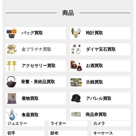
プ
ン
ン
ン
リ
ク
ク
ク
商品
ン
ク
グ
グ
バッグ買取
時計買取
ル
ル
ー
ー
グ
グ
プ
プ
金プラチナ買取
ダイヤ宝石買取
ル
ル
リ
リ
ー
ー
ン
ン
グ
グ
プ
プ
ク
ク
アクセサリー買取
お酒買取
ル
ル
リ
リ
ー
ー
ン
ン
グ
グ
プ
プ
ク
ク
骨董・美術品買取
古銭買取
ル
ル
リ
リ
ー
ー
ン
ン
グ
グ
プ
プ
ク
ク
着物買取
アパレル買取
ル
ル
リ
リ
ー
ー
ン
ン
グ
グ
プ
プ
ク
ク
商品券買取
食器買取
ル
ル
リ
リ
ー
ー
グ
グ
グ
ジュエリー
ライター
カメラ
ン
ン
プ
プ
ル
ル
ル
ク
ク
グ
グ
グ
切手
財布
キーケース
リ
リ
ー
ー
ー