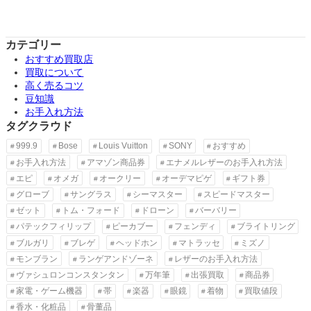
カテゴリー
おすすめ買取店
買取について
高く売るコツ
豆知識
お手入れ方法
タグクラウド
999.9
Bose
Louis Vuitton
SONY
おすすめ
お手入れ方法
アマゾン商品券
エナメルレザーのお手入れ方法
エピ
オメガ
オークリー
オーデマピゲ
ギフト券
グローブ
サングラス
シーマスター
スピードマスター
ゼット
トム・フォード
ドローン
バーバリー
パテックフィリップ
ピーカブー
フェンディ
ブライトリング
ブルガリ
ブレゲ
ヘッドホン
マトラッセ
ミズノ
モンブラン
ランゲアンドゾーネ
レザーのお手入れ方法
ヴァシュロンコンスタンタン
万年筆
出張買取
商品券
家電・ゲーム機器
帯
楽器
眼鏡
着物
買取値段
香水・化粧品
骨董品