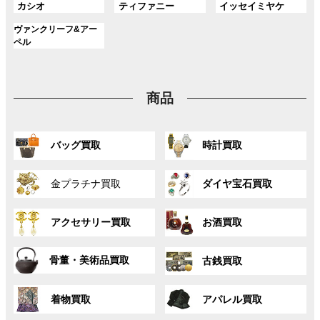
プ
プ
プ
ン
ン
ン
グ
グ
グ
カシオ
ティファニー
イッセイミヤケ
ー
ー
ー
リ
リ
リ
ク
ク
ク
ル
ル
ル
プ
プ
プ
ン
ン
ン
グ
ヴァンクリーフ&アー
ー
ー
ー
リ
リ
リ
ク
ク
ク
ル
ペル
プ
プ
プ
ン
ン
ン
ー
リ
リ
リ
ク
ク
ク
プ
ン
ン
ン
リ
ク
ク
ク
商品
ン
ク
グ
グ
バッグ買取
時計買取
ル
ル
ー
ー
グ
グ
プ
プ
金プラチナ買取
ダイヤ宝石買取
ル
ル
リ
リ
ー
ー
ン
ン
グ
グ
プ
プ
ク
ク
アクセサリー買取
お酒買取
ル
ル
リ
リ
ー
ー
ン
ン
グ
グ
プ
プ
ク
ク
骨董・美術品買取
古銭買取
ル
ル
リ
リ
ー
ー
ン
ン
グ
グ
プ
プ
ク
ク
着物買取
アパレル買取
ル
ル
リ
リ
ー
ー