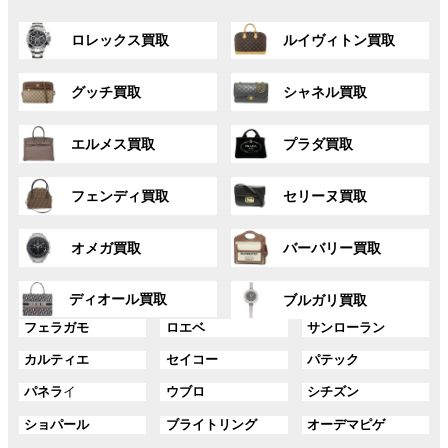
グ
グ
ロレックス買取
ルイヴィトン買取
ル
ル
ー
ー
グ
グ
プ
プ
グッチ買取
シャネル買取
ル
ル
リ
リ
ー
ー
ン
ン
グ
グ
プ
プ
ク
ク
エルメス買取
プラダ買取
ル
ル
リ
リ
ー
ー
ン
ン
グ
グ
プ
プ
ク
ク
フェンディ買取
セリーヌ買取
ル
ル
リ
リ
ー
ー
ン
ン
グ
グ
プ
プ
ク
ク
オメガ買取
バーバリー買取
ル
ル
リ
リ
ー
ー
ン
ン
グ
グ
プ
プ
ディオール買取
ク
ク
ブルガリ買取
ル
ル
リ
リ
グ
グ
グ
ー
ー
フェラガモ
ロエベ
サンローラン
ン
ン
ル
ル
ル
プ
プ
ク
ク
グ
グ
グ
カルティエ
セイコー
パテック
ー
ー
ー
リ
リ
ル
ル
ル
プ
プ
プ
ン
ン
グ
グ
グ
パネラ
イ
ウブロ
シチズン
ー
ー
ー
リ
リ
リ
ク
ク
ル
ル
ル
プ
プ
プ
ン
ン
ン
グ
グ
グ
ショパール
ブライトリング
オーデマピゲ
ー
ー
ー
リ
リ
リ
ク
ク
ク
ル
ル
ル