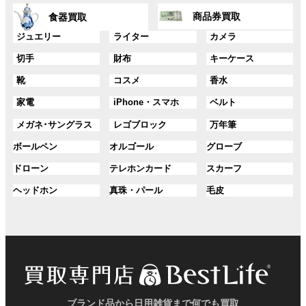
ン
ン
グ
グ
プ
プ
ク
ク
商品券買取
食器買取
ル
ル
リ
リ
ー
ー
グ
グ
グ
ジュエリー
ライター
カメラ
ン
ン
プ
プ
ル
ル
ル
ク
ク
グ
グ
グ
切手
財布
キーケース
リ
リ
ー
ー
ー
ル
ル
ル
ン
ン
プ
プ
プ
グ
グ
グ
靴
コスメ
香水
ー
ー
ー
ク
ク
リ
リ
リ
ル
ル
ル
プ
プ
プ
ン
ン
ン
グ
グ
グ
家電
iPhone・スマホ
ベルト
ー
ー
ー
リ
リ
リ
ク
ク
ク
ル
ル
ル
プ
プ
プ
ン
ン
ン
グ
グ
グ
メガネ･サングラス
レゴブロック
万年筆
ー
ー
ー
リ
リ
リ
ク
ク
ク
ル
ル
ル
プ
プ
プ
ン
ン
ン
グ
グ
グ
ボールペン
オルゴール
グローブ
ー
ー
ー
リ
リ
リ
ク
ク
ク
ル
ル
ル
プ
プ
プ
ン
ン
ン
グ
グ
グ
ドローン
テレホンカード
スカーフ
ー
ー
ー
リ
リ
リ
ク
ク
ク
ル
ル
ル
プ
プ
プ
ン
ン
ン
グ
グ
グ
ヘッドホン
真珠・パール
毛皮
ー
ー
ー
リ
リ
リ
ク
ク
ク
ル
ル
ル
プ
プ
プ
ン
ン
ン
ー
ー
ー
リ
リ
リ
ク
ク
ク
プ
プ
プ
ン
ン
ン
リ
リ
リ
ク
ク
ク
ン
ン
ン
ク
ク
ク
ブランド品から日用雑貨まで何でも買取