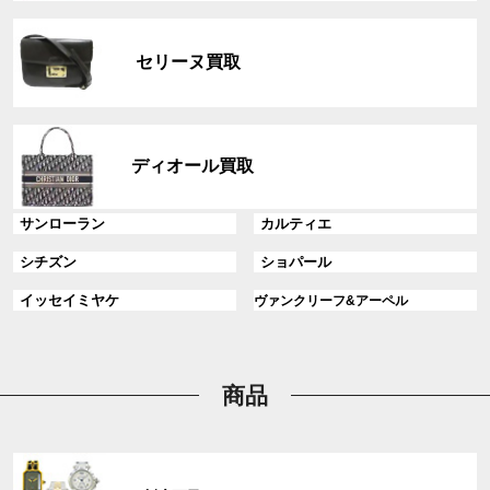
リ
グ
ン
ル
ク
セリーヌ買取
ー
プ
リ
グ
ン
ル
ディオール買取
ク
ー
プ
グ
グ
サンローラン
カルティエ
リ
ル
ル
ン
グ
グ
シチズン
ショパール
ー
ー
ク
ル
ル
プ
プ
グ
グ
イッセイミヤケ
ヴァンクリーフ&アーペル
ー
ー
リ
リ
ル
ル
プ
プ
ン
ン
ー
ー
リ
リ
ク
ク
プ
プ
ン
ン
リ
リ
商品
ク
ク
ン
ン
ク
ク
グ
ル