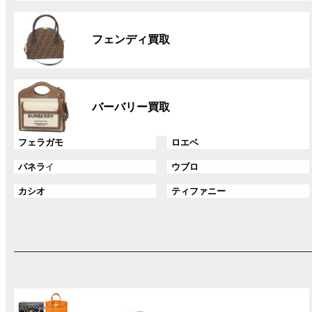
リ
グ
ン
ル
ク
フェンディ買取
ー
プ
リ
グ
ン
ル
ク
バーバリー買取
ー
プ
グ
グ
フェラガモ
ロエベ
リ
ル
ル
ン
グ
グ
パネラ
イ
ウブロ
ー
ー
ク
ル
ル
プ
プ
グ
グ
カシオ
ティファニー
ー
ー
リ
リ
ル
ル
プ
プ
ン
ン
ー
ー
リ
リ
ク
ク
プ
プ
ン
ン
リ
リ
ク
ク
ン
ン
ク
ク
グ
ル