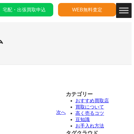
宅配・出張買取申込
WEB無料査定
ム
カテゴリー
おすすめ買取店
買取について
次へ
高く売るコツ
豆知識
お手入れ方法
タグクラウド