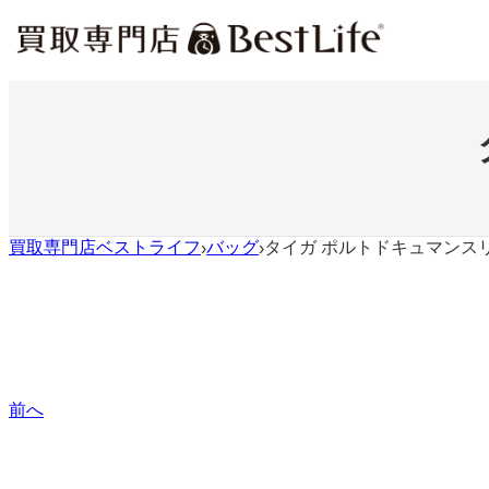
内
容
を
ス
キ
ッ
プ
買取専門店ベストライフ
バッグ
タイガ ポルトドキュマンス
›
›
前へ