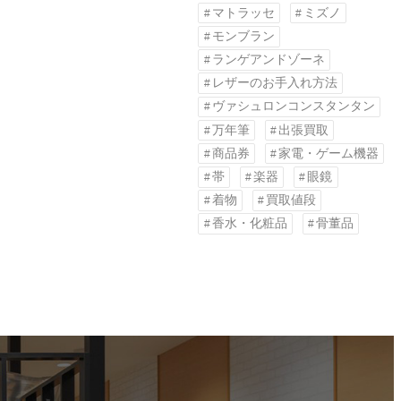
マトラッセ
ミズノ
モンブラン
ランゲアンドゾーネ
レザーのお手入れ方法
ヴァシュロンコンスタンタン
万年筆
出張買取
商品券
家電・ゲーム機器
帯
楽器
眼鏡
着物
買取値段
香水・化粧品
骨董品