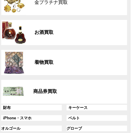
金プラチナ買取
ー
プ
リ
グ
ン
ル
ク
お酒買取
ー
プ
リ
グ
ン
ル
ク
着物買取
ー
プ
リ
グ
ン
ル
ク
商品券買取
ー
プ
リ
グ
グ
財布
キーケース
ン
ル
ル
グ
グ
iPhone・スマホ
ベルト
ク
ー
ー
ル
ル
プ
プ
グ
グ
オルゴール
グローブ
ー
ー
リ
リ