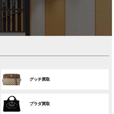
します！
おります。
グ
ル
グッチ買取
ー
プ
リ
グ
ン
ル
ク
プラダ買取
ー
プ