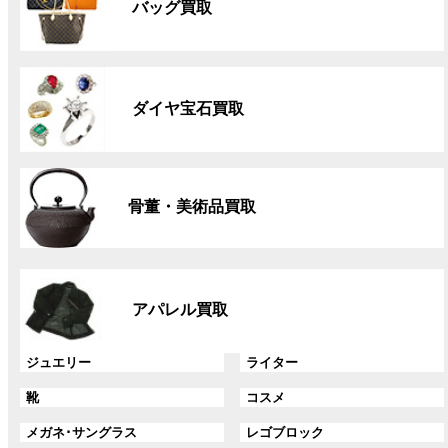
バッグ買取
ー
プ
リ
グ
ン
ル
ク
ダイヤ宝石買取
ー
プ
リ
グ
ン
ル
ク
骨董・美術品買取
ー
プ
リ
グ
ン
ル
ク
アパレル買取
ー
プ
リ
グ
グ
ジュエリー
ライター
ン
ル
ル
グ
グ
靴
コスメ
ク
ー
ー
ル
ル
プ
プ
グ
グ
メガネ･サングラス
レゴブロック
ー
ー
リ
リ