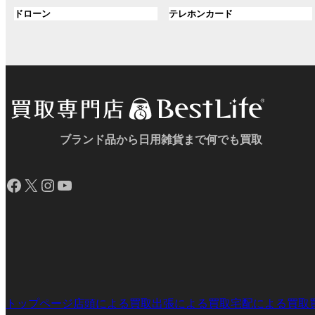
ル
ル
プ
プ
ン
グ
ン
グ
ドローン
テレホンカード
ー
ー
リ
リ
ク
ル
ク
ル
プ
プ
ン
ン
ー
ー
リ
リ
ク
ク
プ
プ
ン
ン
リ
リ
ク
ク
ン
ン
ク
ク
ブランド品から日用雑貨まで何でも買取
Facebook
X
Instagram
YouTube
トップページ
店頭による買取
出張による買取
宅配による買取