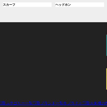
ル
ル
プ
プ
ン
グ
ン
グ
スカーフ
ヘッドホン
ー
ー
リ
リ
ク
ル
ク
ル
プ
プ
ン
ン
ー
ー
リ
リ
ク
ク
プ
プ
ン
ン
リ
リ
ク
ク
ン
ン
ク
ク
買取カテゴリー一覧
買取ブランド一覧
金プラチナ買取
お客様の