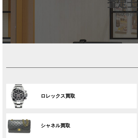
査定士
買取専門
グ
ル
ロレックス買取
ー
プ
リ
グ
ン
ル
ク
シャネル買取
ー
プ