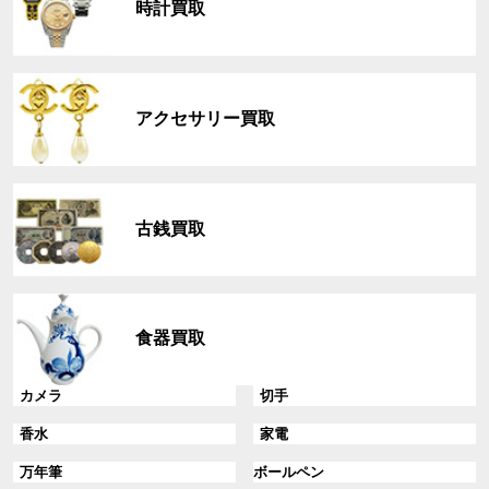
時計買取
ー
プ
リ
グ
ン
ル
ク
アクセサリー買取
ー
プ
リ
グ
ン
ル
ク
古銭買取
ー
プ
リ
グ
ン
ル
ク
食器買取
ー
プ
リ
グ
グ
カメラ
切手
ン
ル
ル
グ
グ
香水
家電
ク
ー
ー
ル
ル
プ
プ
グ
グ
万年筆
ボールペン
ー
ー
リ
リ