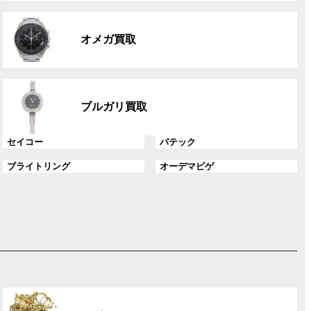
リ
グ
ン
ル
ク
オメガ買取
ー
プ
リ
グ
ン
ル
ク
ブルガリ買取
ー
プ
グ
グ
セイコー
パテック
リ
ル
ル
ン
グ
グ
ブライトリング
オーデマピゲ
ー
ー
ク
ル
ル
プ
プ
ー
ー
リ
リ
プ
プ
ン
ン
リ
リ
ク
ク
ン
ン
ク
ク
グ
ル