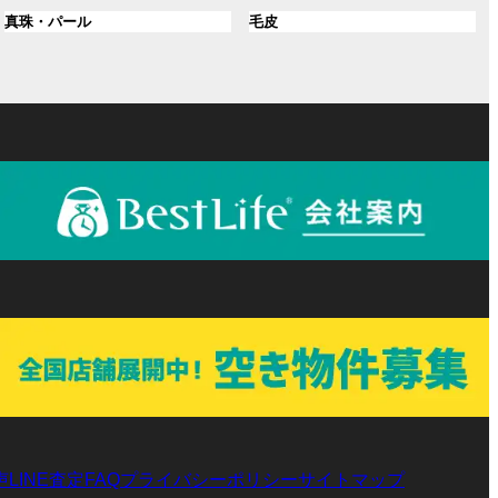
ル
ル
プ
プ
ン
グ
ン
グ
真珠・パール
毛皮
ー
ー
リ
リ
ク
ル
ク
ル
プ
プ
ン
ン
ー
ー
リ
リ
ク
ク
プ
プ
ン
ン
リ
リ
ク
ク
ン
ン
ク
ク
声
LINE査定
プライバシーポリシー
サイトマップ
FAQ