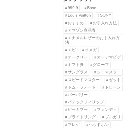
999.9
Bose
Louis Vuitton
SONY
おすすめ
お手入れ方法
アマゾン商品券
エナメルレザーのお手入れ方
法
エピ
オメガ
オークリー
オーデマピゲ
ギフト券
グローブ
サングラス
シーマスター
スピードマスター
ゼット
トム・フォード
ドローン
バーバリー
パテックフィリップ
ピーカブー
フェンディ
ブライトリング
ブルガリ
ブレゲ
ヘッドホン