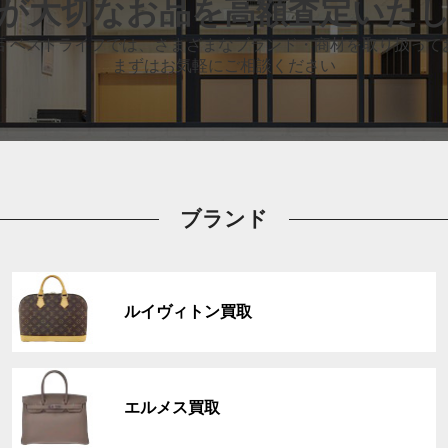
が大切なお品
を高額査定いた
店 ベストライフでは、
さまざまなブランド・商材を取り扱って
まずはお気軽にご相談ください
ブランド
グ
ル
ルイヴィトン買取
ー
プ
リ
グ
ン
ル
ク
エルメス買取
ー
プ