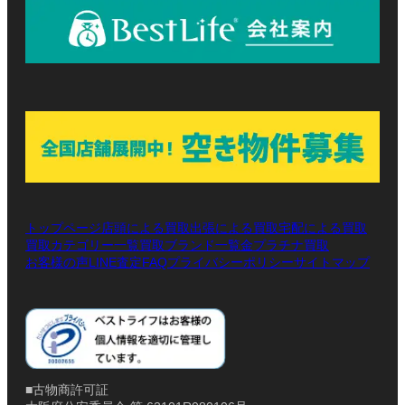
トップページ
店頭による買取
出張による買取
宅配による買取
買取カテゴリー一覧
買取ブランド一覧
金プラチナ買取
お客様の声
LINE査定
プライバシーポリシー
サイトマップ
FAQ
■古物商許可証