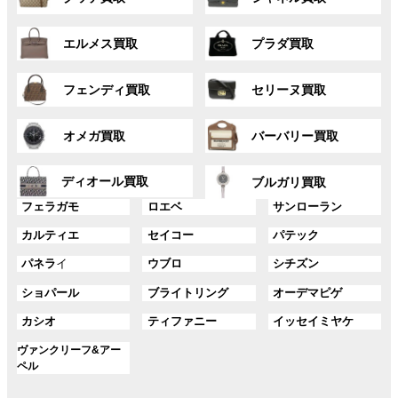
ル
ル
リ
リ
ー
ー
ン
ン
グ
グ
プ
プ
ク
ク
エルメス買取
プラダ買取
ル
ル
リ
リ
ー
ー
ン
ン
グ
グ
プ
プ
ク
ク
フェンディ買取
セリーヌ買取
ル
ル
リ
リ
ー
ー
ン
ン
グ
グ
プ
プ
ク
ク
オメガ買取
バーバリー買取
ル
ル
リ
リ
ー
ー
ン
ン
グ
グ
プ
プ
ディオール買取
ク
ク
ブルガリ買取
ル
ル
リ
リ
グ
グ
グ
ー
ー
フェラガモ
ロエベ
サンローラン
ン
ン
ル
ル
ル
プ
プ
ク
ク
グ
グ
グ
カルティエ
セイコー
パテック
ー
ー
ー
リ
リ
ル
ル
ル
プ
プ
プ
ン
ン
グ
グ
グ
パネラ
イ
ウブロ
シチズン
ー
ー
ー
リ
リ
リ
ク
ク
ル
ル
ル
プ
プ
プ
ン
ン
ン
グ
グ
グ
ショパール
ブライトリング
オーデマピゲ
ー
ー
ー
リ
リ
リ
ク
ク
ク
ル
ル
ル
プ
プ
プ
ン
ン
ン
グ
グ
グ
カシオ
ティファニー
イッセイミヤケ
ー
ー
ー
リ
リ
リ
ク
ク
ク
ル
ル
ル
プ
プ
プ
ン
ン
ン
グ
ヴァンクリーフ&アー
ー
ー
ー
リ
リ
リ
ク
ク
ク
ル
ペル
プ
プ
プ
ン
ン
ン
ー
リ
リ
リ
ク
ク
ク