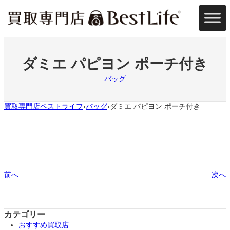
内
容
を
ス
キ
ッ
ダミエ パピヨン ポーチ付き
プ
バッグ
買取専門店ベストライフ
バッグ
ダミエ パピヨン ポーチ付き
›
›
前へ
次へ
カテゴリー
おすすめ買取店