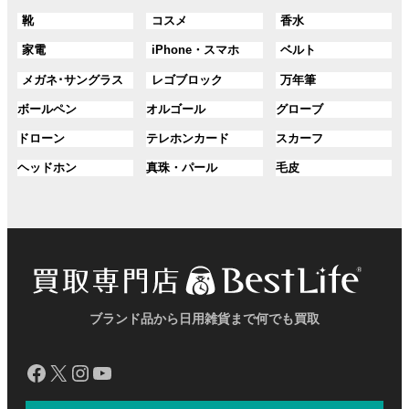
ル
ル
ル
ン
ン
プ
プ
プ
グ
グ
グ
靴
コスメ
香水
ー
ー
ー
ク
ク
リ
リ
リ
ル
ル
ル
プ
プ
プ
ン
ン
ン
グ
グ
グ
家電
iPhone・スマホ
ベルト
ー
ー
ー
リ
リ
リ
ク
ク
ク
ル
ル
ル
プ
プ
プ
ン
ン
ン
グ
グ
グ
メガネ･サングラス
レゴブロック
万年筆
ー
ー
ー
リ
リ
リ
ク
ク
ク
ル
ル
ル
プ
プ
プ
ン
ン
ン
グ
グ
グ
ボールペン
オルゴール
グローブ
ー
ー
ー
リ
リ
リ
ク
ク
ク
ル
ル
ル
プ
プ
プ
ン
ン
ン
グ
グ
グ
ドローン
テレホンカード
スカーフ
ー
ー
ー
リ
リ
リ
ク
ク
ク
ル
ル
ル
プ
プ
プ
ン
ン
ン
グ
グ
グ
ヘッドホン
真珠・パール
毛皮
ー
ー
ー
リ
リ
リ
ク
ク
ク
ル
ル
ル
プ
プ
プ
ン
ン
ン
ー
ー
ー
リ
リ
リ
ク
ク
ク
プ
プ
プ
ン
ン
ン
リ
リ
リ
ク
ク
ク
ン
ン
ン
ク
ク
ク
ブランド品から日用雑貨まで何でも買取
Facebook
X
Instagram
YouTube