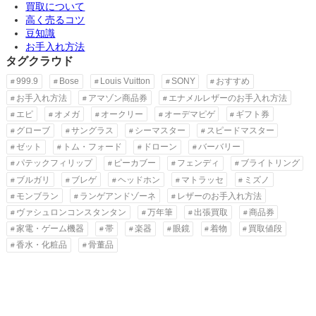
買取について
高く売るコツ
豆知識
お手入れ方法
タグクラウド
999.9
Bose
Louis Vuitton
SONY
おすすめ
お手入れ方法
アマゾン商品券
エナメルレザーのお手入れ方法
エピ
オメガ
オークリー
オーデマピゲ
ギフト券
グローブ
サングラス
シーマスター
スピードマスター
ゼット
トム・フォード
ドローン
バーバリー
パテックフィリップ
ピーカブー
フェンディ
ブライトリング
ブルガリ
ブレゲ
ヘッドホン
マトラッセ
ミズノ
モンブラン
ランゲアンドゾーネ
レザーのお手入れ方法
ヴァシュロンコンスタンタン
万年筆
出張買取
商品券
家電・ゲーム機器
帯
楽器
眼鏡
着物
買取値段
香水・化粧品
骨董品