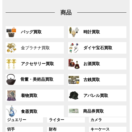
プ
ン
ン
ン
リ
ク
ク
ク
商品
ン
ク
グ
グ
バッグ買取
時計買取
ル
ル
ー
ー
グ
グ
プ
プ
金プラチナ買取
ダイヤ宝石買取
ル
ル
リ
リ
ー
ー
ン
ン
グ
グ
プ
プ
ク
ク
アクセサリー買取
お酒買取
ル
ル
リ
リ
ー
ー
ン
ン
グ
グ
プ
プ
ク
ク
骨董・美術品買取
古銭買取
ル
ル
リ
リ
ー
ー
ン
ン
グ
グ
プ
プ
ク
ク
着物買取
アパレル買取
ル
ル
リ
リ
ー
ー
ン
ン
グ
グ
プ
プ
ク
ク
商品券買取
食器買取
ル
ル
リ
リ
ー
ー
グ
グ
グ
ジュエリー
ライター
カメラ
ン
ン
プ
プ
ル
ル
ル
ク
ク
グ
グ
グ
切手
財布
キーケース
リ
リ
ー
ー
ー