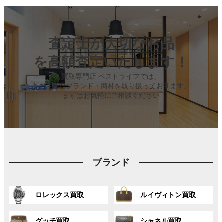
査定士が大切なお品
を高額査定いたします！
買取専門店 ベストライフでは、
さまざまなブランド・商材を取り扱っております。
まずはお気軽にご相談ください
ブランド
グ
グ
ロレックス買取
ルイヴィトン買取
ル
ル
ー
ー
グ
グ
プ
プ
グッチ買取
シャネル買取