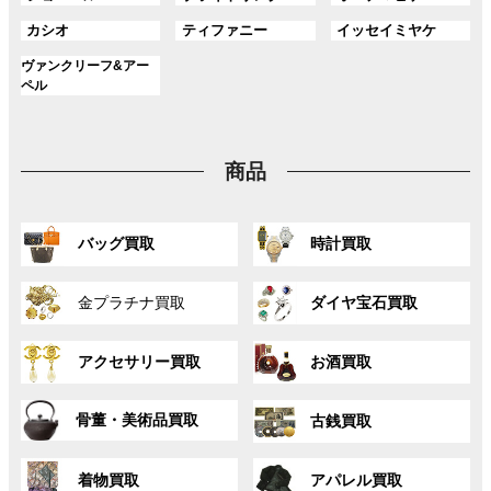
ー
ー
ー
リ
リ
リ
ク
ク
ク
ル
ル
ル
プ
プ
プ
ン
ン
ン
グ
グ
グ
カシオ
ティファニー
イッセイミヤケ
ー
ー
ー
リ
リ
リ
ク
ク
ク
ル
ル
ル
プ
プ
プ
ン
ン
ン
グ
ヴァンクリーフ&アー
ー
ー
ー
リ
リ
リ
ク
ク
ク
ル
ペル
プ
プ
プ
ン
ン
ン
ー
リ
リ
リ
ク
ク
ク
プ
ン
ン
ン
リ
ク
ク
ク
商品
ン
ク
グ
グ
バッグ買取
時計買取
ル
ル
ー
ー
グ
グ
プ
プ
金プラチナ買取
ダイヤ宝石買取
ル
ル
リ
リ
ー
ー
ン
ン
グ
グ
プ
プ
ク
ク
アクセサリー買取
お酒買取
ル
ル
リ
リ
ー
ー
ン
ン
グ
グ
プ
プ
ク
ク
骨董・美術品買取
古銭買取
ル
ル
リ
リ
ー
ー
ン
ン
グ
グ
プ
プ
ク
ク
着物買取
アパレル買取
ル
ル