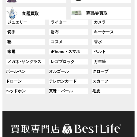
リ
リ
ー
ー
ン
ン
グ
グ
プ
プ
ク
ク
商品券買取
食器買取
ル
ル
リ
リ
ー
ー
グ
グ
グ
ジュエリー
ライター
カメラ
ン
ン
プ
プ
ル
ル
ル
ク
ク
グ
グ
グ
切手
財布
キーケース
リ
リ
ー
ー
ー
ル
ル
ル
ン
ン
プ
プ
プ
グ
グ
グ
靴
コスメ
香水
ー
ー
ー
ク
ク
リ
リ
リ
ル
ル
ル
プ
プ
プ
ン
ン
ン
グ
グ
グ
家電
iPhone・スマホ
ベルト
ー
ー
ー
リ
リ
リ
ク
ク
ク
ル
ル
ル
プ
プ
プ
ン
ン
ン
グ
グ
グ
メガネ･サングラス
レゴブロック
万年筆
ー
ー
ー
リ
リ
リ
ク
ク
ク
ル
ル
ル
プ
プ
プ
ン
ン
ン
グ
グ
グ
ボールペン
オルゴール
グローブ
ー
ー
ー
リ
リ
リ
ク
ク
ク
ル
ル
ル
プ
プ
プ
ン
ン
ン
グ
グ
グ
ドローン
テレホンカード
スカーフ
ー
ー
ー
リ
リ
リ
ク
ク
ク
ル
ル
ル
プ
プ
プ
ン
ン
ン
グ
グ
グ
ヘッドホン
真珠・パール
毛皮
ー
ー
ー
リ
リ
リ
ク
ク
ク
ル
ル
ル
プ
プ
プ
ン
ン
ン
ー
ー
ー
リ
リ
リ
ク
ク
ク
プ
プ
プ
ン
ン
ン
リ
リ
リ
ク
ク
ク
ン
ン
ン
ク
ク
ク