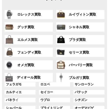
グ
グ
ロレックス買取
ルイヴィトン買取
ル
ル
ー
ー
グ
グ
プ
プ
グッチ買取
シャネル買取
ル
ル
リ
リ
ー
ー
ン
ン
グ
グ
プ
プ
ク
ク
エルメス買取
プラダ買取
ル
ル
リ
リ
ー
ー
ン
ン
グ
グ
プ
プ
ク
ク
フェンディ買取
セリーヌ買取
ル
ル
リ
リ
ー
ー
ン
ン
グ
グ
プ
プ
ク
ク
オメガ買取
バーバリー買取
ル
ル
リ
リ
ー
ー
ン
ン
グ
グ
プ
プ
ディオール買取
ク
ク
ブルガリ買取
ル
ル
リ
リ
グ
グ
グ
ー
ー
フェラガモ
ロエベ
サンローラン
ン
ン
ル
ル
ル
プ
プ
ク
ク
グ
グ
グ
カルティエ
セイコー
パテック
ー
ー
ー
リ
リ
ル
ル
ル
プ
プ
プ
ン
ン
グ
グ
グ
パネラ
イ
ウブロ
シチズン
ー
ー
ー
リ
リ
リ
ク
ク
ル
ル
ル
プ
プ
プ
ン
ン
ン
グ
グ
グ
ショパール
ブライトリング
オーデマピゲ