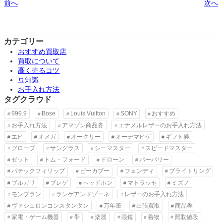
前へ
次へ
カテゴリー
おすすめ買取店
買取について
高く売るコツ
豆知識
お手入れ方法
タグクラウド
999.9
Bose
Louis Vuitton
SONY
おすすめ
お手入れ方法
アマゾン商品券
エナメルレザーのお手入れ方法
エピ
オメガ
オークリー
オーデマピゲ
ギフト券
グローブ
サングラス
シーマスター
スピードマスター
ゼット
トム・フォード
ドローン
バーバリー
パテックフィリップ
ピーカブー
フェンディ
ブライトリング
ブルガリ
ブレゲ
ヘッドホン
マトラッセ
ミズノ
モンブラン
ランゲアンドゾーネ
レザーのお手入れ方法
ヴァシュロンコンスタンタン
万年筆
出張買取
商品券
家電・ゲーム機器
帯
楽器
眼鏡
着物
買取値段