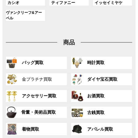
プ
プ
プ
ン
ン
ン
グ
グ
グ
カシオ
ティファニー
イッセイミヤケ
ー
ー
ー
リ
リ
リ
ク
ク
ク
ル
ル
ル
プ
プ
プ
ン
ン
ン
グ
ヴァンクリーフ&アー
ー
ー
ー
リ
リ
リ
ク
ク
ク
ル
ペル
プ
プ
プ
ン
ン
ン
ー
リ
リ
リ
ク
ク
ク
プ
ン
ン
ン
リ
ク
ク
ク
商品
ン
ク
グ
グ
バッグ買取
時計買取
ル
ル
ー
ー
グ
グ
プ
プ
金プラチナ買取
ダイヤ宝石買取
ル
ル
リ
リ
ー
ー
ン
ン
グ
グ
プ
プ
ク
ク
アクセサリー買取
お酒買取
ル
ル
リ
リ
ー
ー
ン
ン
グ
グ
プ
プ
ク
ク
骨董・美術品買取
古銭買取
ル
ル
リ
リ
ー
ー
ン
ン
グ
グ
プ
プ
ク
ク
着物買取
アパレル買取
ル
ル
リ
リ
ー
ー