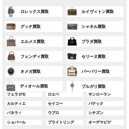
グ
グ
ロレックス買取
ルイヴィトン買取
ル
ル
ー
ー
グ
グ
プ
プ
グッチ買取
シャネル買取
ル
ル
リ
リ
ー
ー
ン
ン
グ
グ
プ
プ
ク
ク
エルメス買取
プラダ買取
ル
ル
リ
リ
ー
ー
ン
ン
グ
グ
プ
プ
ク
ク
フェンディ買取
セリーヌ買取
ル
ル
リ
リ
ー
ー
ン
ン
グ
グ
プ
プ
ク
ク
オメガ買取
バーバリー買取
ル
ル
リ
リ
ー
ー
ン
ン
グ
グ
プ
プ
ディオール買取
ク
ク
ブルガリ買取
ル
ル
リ
リ
グ
グ
グ
ー
ー
フェラガモ
ロエベ
サンローラン
ン
ン
ル
ル
ル
プ
プ
ク
ク
グ
グ
グ
カルティエ
セイコー
パテック
ー
ー
ー
リ
リ
ル
ル
ル
プ
プ
プ
ン
ン
グ
グ
グ
パネラ
イ
ウブロ
シチズン
ー
ー
ー
リ
リ
リ
ク
ク
ル
ル
ル
プ
プ
プ
ン
ン
ン
グ
グ
グ
ショパール
ブライトリング
オーデマピゲ
ー
ー
ー
リ
リ
リ
ク
ク
ク
ル
ル
ル