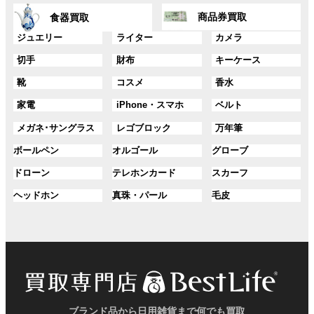
ン
ン
グ
グ
プ
プ
ク
ク
商品券買取
食器買取
ル
ル
リ
リ
ー
ー
グ
グ
グ
ジュエリー
ライター
カメラ
ン
ン
プ
プ
ル
ル
ル
ク
ク
グ
グ
グ
切手
財布
キーケース
リ
リ
ー
ー
ー
ル
ル
ル
ン
ン
プ
プ
プ
グ
グ
グ
靴
コスメ
香水
ー
ー
ー
ク
ク
リ
リ
リ
ル
ル
ル
プ
プ
プ
ン
ン
ン
グ
グ
グ
家電
iPhone・スマホ
ベルト
ー
ー
ー
リ
リ
リ
ク
ク
ク
ル
ル
ル
プ
プ
プ
ン
ン
ン
グ
グ
グ
メガネ･サングラス
レゴブロック
万年筆
ー
ー
ー
リ
リ
リ
ク
ク
ク
ル
ル
ル
プ
プ
プ
ン
ン
ン
グ
グ
グ
ボールペン
オルゴール
グローブ
ー
ー
ー
リ
リ
リ
ク
ク
ク
ル
ル
ル
プ
プ
プ
ン
ン
ン
グ
グ
グ
ドローン
テレホンカード
スカーフ
ー
ー
ー
リ
リ
リ
ク
ク
ク
ル
ル
ル
プ
プ
プ
ン
ン
ン
グ
グ
グ
ヘッドホン
真珠・パール
毛皮
ー
ー
ー
リ
リ
リ
ク
ク
ク
ル
ル
ル
プ
プ
プ
ン
ン
ン
ー
ー
ー
リ
リ
リ
ク
ク
ク
プ
プ
プ
ン
ン
ン
リ
リ
リ
ク
ク
ク
ン
ン
ン
ク
ク
ク
ブランド品から日用雑貨まで何でも買取