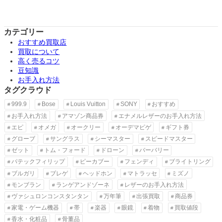
カテゴリー
おすすめ買取店
買取について
高く売るコツ
豆知識
お手入れ方法
タグクラウド
999.9
Bose
Louis Vuitton
SONY
おすすめ
お手入れ方法
アマゾン商品券
エナメルレザーのお手入れ方法
エピ
オメガ
オークリー
オーデマピゲ
ギフト券
グローブ
サングラス
シーマスター
スピードマスター
ゼット
トム・フォード
ドローン
バーバリー
パテックフィリップ
ピーカブー
フェンディ
ブライトリング
ブルガリ
ブレゲ
ヘッドホン
マトラッセ
ミズノ
モンブラン
ランゲアンドゾーネ
レザーのお手入れ方法
ヴァシュロンコンスタンタン
万年筆
出張買取
商品券
家電・ゲーム機器
帯
楽器
眼鏡
着物
買取値段
香水・化粧品
骨董品