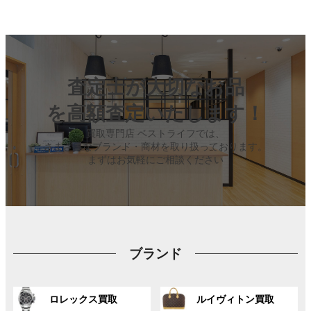
査定士が大切なお品
を高額査定いたします！
買取専門店 ベストライフでは、
さまざまなブランド・商材を取り扱っております。
まずはお気軽にご相談ください
ブランド
グ
グ
ロレックス買取
ルイヴィトン買取
ル
ル