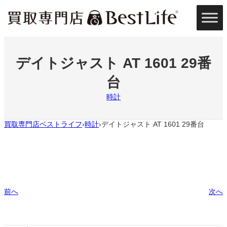
内
容
を
ス
キ
ッ
デイトジャスト AT 1601 29番
プ
台
時計
買取専門店ベストライフ
時計
デイトジャスト AT 1601 29番台
›
›
前へ
次へ