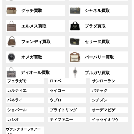
ー
ー
グ
グ
プ
プ
グッチ買取
シャネル買取
ル
ル
リ
リ
ー
ー
ン
ン
グ
グ
プ
プ
ク
ク
エルメス買取
プラダ買取
ル
ル
リ
リ
ー
ー
ン
ン
グ
グ
プ
プ
ク
ク
フェンディ買取
セリーヌ買取
ル
ル
リ
リ
ー
ー
ン
ン
グ
グ
プ
プ
ク
ク
オメガ買取
バーバリー買取
ル
ル
リ
リ
ー
ー
ン
ン
グ
グ
プ
プ
ディオール買取
ク
ク
ブルガリ買取
ル
ル
リ
リ
グ
グ
グ
ー
ー
フェラガモ
ロエベ
サンローラン
ン
ン
ル
ル
ル
プ
プ
ク
ク
グ
グ
グ
カルティエ
セイコー
パテック
ー
ー
ー
リ
リ
ル
ル
ル
プ
プ
プ
ン
ン
グ
グ
グ
パネラ
イ
ウブロ
シチズン
ー
ー
ー
リ
リ
リ
ク
ク
ル
ル
ル
プ
プ
プ
ン
ン
ン
グ
グ
グ
ショパール
ブライトリング
オーデマピゲ
ー
ー
ー
リ
リ
リ
ク
ク
ク
ル
ル
ル
プ
プ
プ
ン
ン
ン
グ
グ
グ
カシオ
ティファニー
イッセイミヤケ
ー
ー
ー
リ
リ
リ
ク
ク
ク
ル
ル
ル
プ
プ
プ
ン
ン
ン
グ
ヴァンクリーフ&アー
ー
ー
ー
リ
リ
リ