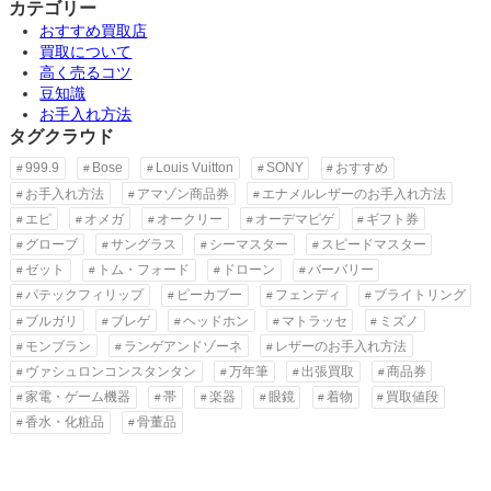
カテゴリー
おすすめ買取店
買取について
高く売るコツ
豆知識
お手入れ方法
タグクラウド
999.9
Bose
Louis Vuitton
SONY
おすすめ
お手入れ方法
アマゾン商品券
エナメルレザーのお手入れ方法
エピ
オメガ
オークリー
オーデマピゲ
ギフト券
グローブ
サングラス
シーマスター
スピードマスター
ゼット
トム・フォード
ドローン
バーバリー
パテックフィリップ
ピーカブー
フェンディ
ブライトリング
ブルガリ
ブレゲ
ヘッドホン
マトラッセ
ミズノ
モンブラン
ランゲアンドゾーネ
レザーのお手入れ方法
ヴァシュロンコンスタンタン
万年筆
出張買取
商品券
家電・ゲーム機器
帯
楽器
眼鏡
着物
買取値段
香水・化粧品
骨董品