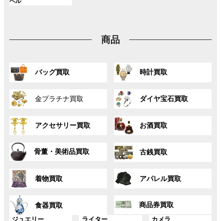
ク
ク
ク
ル
ペル
プ
プ
プ
ン
ン
ン
ー
リ
リ
リ
ク
ク
ク
プ
ン
ン
ン
リ
ク
ク
ク
商品
ン
ク
グ
グ
バッグ買取
時計買取
ル
ル
ー
ー
グ
グ
プ
プ
金プラチナ買取
ダイヤ宝石買取
ル
ル
リ
リ
ー
ー
ン
ン
グ
グ
プ
プ
ク
ク
アクセサリー買取
お酒買取
ル
ル
リ
リ
ー
ー
ン
ン
グ
グ
プ
プ
ク
ク
骨董・美術品買取
古銭買取
ル
ル
リ
リ
ー
ー
ン
ン
グ
グ
プ
プ
ク
ク
着物買取
アパレル買取
ル
ル
リ
リ
ー
ー
ン
ン
グ
グ
プ
プ
ク
ク
商品券買取
食器買取
ル
ル
リ
リ
ー
ー
グ
グ
グ
ジュエリー
ライター
カメラ
ン
ン