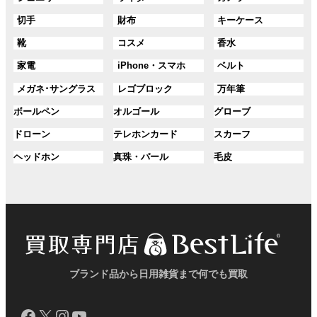
プ
プ
ル
ル
ル
ク
ク
グ
グ
グ
切手
財布
キーケース
リ
リ
ー
ー
ー
ル
ル
ル
ン
ン
プ
プ
プ
グ
グ
グ
靴
コスメ
香水
ー
ー
ー
ク
ク
リ
リ
リ
ル
ル
ル
プ
プ
プ
ン
ン
ン
グ
グ
グ
家電
iPhone・スマホ
ベルト
ー
ー
ー
リ
リ
リ
ク
ク
ク
ル
ル
ル
プ
プ
プ
ン
ン
ン
グ
グ
グ
メガネ･サングラス
レゴブロック
万年筆
ー
ー
ー
リ
リ
リ
ク
ク
ク
ル
ル
ル
プ
プ
プ
ン
ン
ン
グ
グ
グ
ボールペン
オルゴール
グローブ
ー
ー
ー
リ
リ
リ
ク
ク
ク
ル
ル
ル
プ
プ
プ
ン
ン
ン
グ
グ
グ
ドローン
テレホンカード
スカーフ
ー
ー
ー
リ
リ
リ
ク
ク
ク
ル
ル
ル
プ
プ
プ
ン
ン
ン
グ
グ
グ
ヘッドホン
真珠・パール
毛皮
ー
ー
ー
リ
リ
リ
ク
ク
ク
ル
ル
ル
プ
プ
プ
ン
ン
ン
ー
ー
ー
リ
リ
リ
ク
ク
ク
プ
プ
プ
ン
ン
ン
リ
リ
リ
ク
ク
ク
ン
ン
ン
ク
ク
ク
ブランド品から日用雑貨まで何でも買取
Facebook
X
Instagram
YouTube