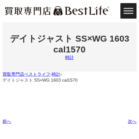
内
容
を
ス
キ
ッ
デイトジャスト SS×WG 1603
プ
cal1570
時計
買取専門店ベストライフ
時計
›
›
デイトジャスト SS×WG 1603 cal1570
前へ
次へ