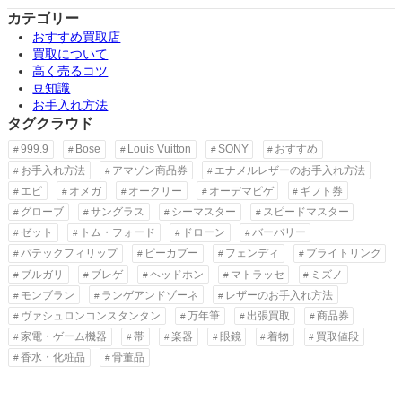
カテゴリー
おすすめ買取店
買取について
高く売るコツ
豆知識
お手入れ方法
タグクラウド
999.9
Bose
Louis Vuitton
SONY
おすすめ
お手入れ方法
アマゾン商品券
エナメルレザーのお手入れ方法
エピ
オメガ
オークリー
オーデマピゲ
ギフト券
グローブ
サングラス
シーマスター
スピードマスター
ゼット
トム・フォード
ドローン
バーバリー
パテックフィリップ
ピーカブー
フェンディ
ブライトリング
ブルガリ
ブレゲ
ヘッドホン
マトラッセ
ミズノ
モンブラン
ランゲアンドゾーネ
レザーのお手入れ方法
ヴァシュロンコンスタンタン
万年筆
出張買取
商品券
家電・ゲーム機器
帯
楽器
眼鏡
着物
買取値段
香水・化粧品
骨董品