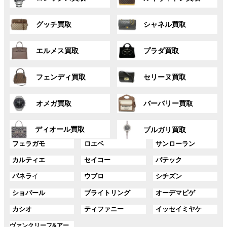
ル
ル
ー
ー
グ
グ
プ
プ
グッチ買取
シャネル買取
ル
ル
リ
リ
ー
ー
ン
ン
グ
グ
プ
プ
ク
ク
エルメス買取
プラダ買取
ル
ル
リ
リ
ー
ー
ン
ン
グ
グ
プ
プ
ク
ク
フェンディ買取
セリーヌ買取
ル
ル
リ
リ
ー
ー
ン
ン
グ
グ
プ
プ
ク
ク
オメガ買取
バーバリー買取
ル
ル
リ
リ
ー
ー
ン
ン
グ
グ
プ
プ
ディオール買取
ク
ク
ブルガリ買取
ル
ル
リ
リ
グ
グ
グ
ー
ー
フェラガモ
ロエベ
サンローラン
ン
ン
ル
ル
ル
プ
プ
ク
ク
グ
グ
グ
カルティエ
セイコー
パテック
ー
ー
ー
リ
リ
ル
ル
ル
プ
プ
プ
ン
ン
グ
グ
グ
パネラ
イ
ウブロ
シチズン
ー
ー
ー
リ
リ
リ
ク
ク
ル
ル
ル
プ
プ
プ
ン
ン
ン
グ
グ
グ
ショパール
ブライトリング
オーデマピゲ
ー
ー
ー
リ
リ
リ
ク
ク
ク
ル
ル
ル
プ
プ
プ
ン
ン
ン
グ
グ
グ
カシオ
ティファニー
イッセイミヤケ
ー
ー
ー
リ
リ
リ
ク
ク
ク
ル
ル
ル
プ
プ
プ
ン
ン
ン
グ
ヴァンクリーフ&アー