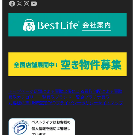
Facebook
X
Instagram
YouTube
トップページ
店頭による買取
出張による買取
宅配による買取
買取カテゴリー一覧
買取ブランド一覧
金プラチナ買取
お客様の声
LINE査定
プライバシーポリシー
サイトマップ
FAQ