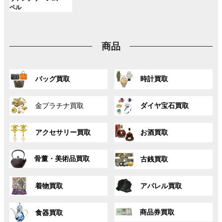
ー
ー
ー
リ
リ
リ
ク
ク
ク
ル
ペル
プ
プ
プ
ン
ン
ン
ー
リ
リ
リ
ク
ク
ク
プ
ン
ン
ン
リ
ク
ク
ク
商品
ン
ク
グ
グ
バッグ買取
時計買取
ル
ル
ー
ー
グ
グ
プ
プ
金プラチナ買取
ダイヤ宝石買取
ル
ル
リ
リ
ー
ー
ン
ン
グ
グ
プ
プ
ク
ク
アクセサリー買取
お酒買取
ル
ル
リ
リ
ー
ー
ン
ン
グ
グ
プ
プ
ク
ク
骨董・美術品買取
古銭買取
ル
ル
リ
リ
ー
ー
ン
ン
グ
グ
プ
プ
ク
ク
着物買取
アパレル買取
ル
ル
リ
リ
ー
ー
ン
ン
グ
グ
プ
プ
ク
ク
商品券買取
食器買取
ル
ル
リ
リ