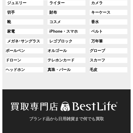
ー
ー
グ
グ
グ
ジュエリー
ライター
カメラ
ン
ン
プ
プ
ル
ル
ル
ク
ク
グ
グ
グ
切手
財布
キーケース
リ
リ
ー
ー
ー
ル
ル
ル
ン
ン
プ
プ
プ
グ
グ
グ
靴
コスメ
香水
ー
ー
ー
ク
ク
リ
リ
リ
ル
ル
ル
プ
プ
プ
ン
ン
ン
グ
グ
グ
家電
iPhone・スマホ
ベルト
ー
ー
ー
リ
リ
リ
ク
ク
ク
ル
ル
ル
プ
プ
プ
ン
ン
ン
グ
グ
グ
メガネ･サングラス
レゴブロック
万年筆
ー
ー
ー
リ
リ
リ
ク
ク
ク
ル
ル
ル
プ
プ
プ
ン
ン
ン
グ
グ
グ
ボールペン
オルゴール
グローブ
ー
ー
ー
リ
リ
リ
ク
ク
ク
ル
ル
ル
プ
プ
プ
ン
ン
ン
グ
グ
グ
ドローン
テレホンカード
スカーフ
ー
ー
ー
リ
リ
リ
ク
ク
ク
ル
ル
ル
プ
プ
プ
ン
ン
ン
グ
グ
グ
ヘッドホン
真珠・パール
毛皮
ー
ー
ー
リ
リ
リ
ク
ク
ク
ル
ル
ル
プ
プ
プ
ン
ン
ン
ー
ー
ー
リ
リ
リ
ク
ク
ク
プ
プ
プ
ン
ン
ン
リ
リ
リ
ク
ク
ク
ン
ン
ン
ク
ク
ク
ブランド品から日用雑貨まで何でも買取