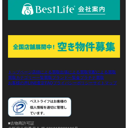
トップページ
店頭による買取
出張による買取
宅配による買取
買取カテゴリー一覧
買取ブランド一覧
金プラチナ買取
お客様の声
LINE査定
プライバシーポリシー
サイトマップ
FAQ
■古物商許可証