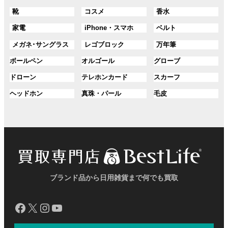
ル
ル
ル
ン
ン
プ
プ
プ
グ
グ
グ
靴
コスメ
香水
ー
ー
ー
ク
ク
リ
リ
リ
ル
ル
ル
プ
プ
プ
ン
ン
ン
グ
グ
グ
家電
iPhone・スマホ
ベルト
ー
ー
ー
リ
リ
リ
ク
ク
ク
ル
ル
ル
プ
プ
プ
ン
ン
ン
グ
グ
グ
メガネ･サングラス
レゴブロック
万年筆
ー
ー
ー
リ
リ
リ
ク
ク
ク
ル
ル
ル
プ
プ
プ
ン
ン
ン
グ
グ
グ
ボールペン
オルゴール
グローブ
ー
ー
ー
リ
リ
リ
ク
ク
ク
ル
ル
ル
プ
プ
プ
ン
ン
ン
グ
グ
グ
ドローン
テレホンカード
スカーフ
ー
ー
ー
リ
リ
リ
ク
ク
ク
ル
ル
ル
プ
プ
プ
ン
ン
ン
グ
グ
グ
ヘッドホン
真珠・パール
毛皮
ー
ー
ー
リ
リ
リ
ク
ク
ク
ル
ル
ル
プ
プ
プ
ン
ン
ン
ー
ー
ー
リ
リ
リ
ク
ク
ク
プ
プ
プ
ン
ン
ン
リ
リ
リ
ク
ク
ク
ン
ン
ン
ク
ク
ク
ブランド品から日用雑貨まで何でも買取
Facebook
X
Instagram
YouTube