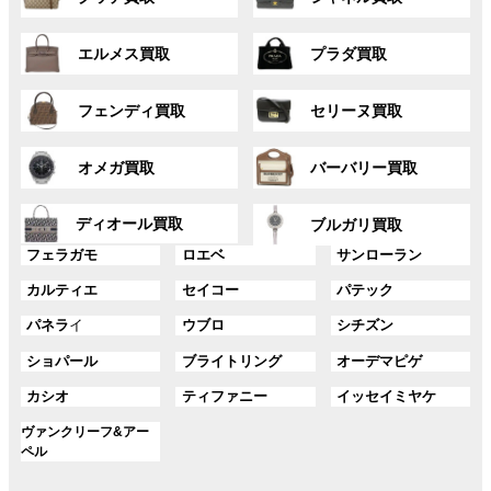
ル
ル
リ
リ
ー
ー
ン
ン
グ
グ
プ
プ
ク
ク
エルメス買取
プラダ買取
ル
ル
リ
リ
ー
ー
ン
ン
グ
グ
プ
プ
ク
ク
フェンディ買取
セリーヌ買取
ル
ル
リ
リ
ー
ー
ン
ン
グ
グ
プ
プ
ク
ク
オメガ買取
バーバリー買取
ル
ル
リ
リ
ー
ー
ン
ン
グ
グ
プ
プ
ディオール買取
ク
ク
ブルガリ買取
ル
ル
リ
リ
グ
グ
グ
ー
ー
フェラガモ
ロエベ
サンローラン
ン
ン
ル
ル
ル
プ
プ
ク
ク
グ
グ
グ
カルティエ
セイコー
パテック
ー
ー
ー
リ
リ
ル
ル
ル
プ
プ
プ
ン
ン
グ
グ
グ
パネラ
イ
ウブロ
シチズン
ー
ー
ー
リ
リ
リ
ク
ク
ル
ル
ル
プ
プ
プ
ン
ン
ン
グ
グ
グ
ショパール
ブライトリング
オーデマピゲ
ー
ー
ー
リ
リ
リ
ク
ク
ク
ル
ル
ル
プ
プ
プ
ン
ン
ン
グ
グ
グ
カシオ
ティファニー
イッセイミヤケ
ー
ー
ー
リ
リ
リ
ク
ク
ク
ル
ル
ル
プ
プ
プ
ン
ン
ン
グ
ヴァンクリーフ&アー
ー
ー
ー
リ
リ
リ
ク
ク
ク
ル
ペル
プ
プ
プ
ン
ン
ン
ー
リ
リ
リ
ク
ク
ク