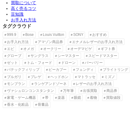
買取について
高く売るコツ
豆知識
お手入れ方法
タグクラウド
999.9
Bose
Louis Vuitton
SONY
おすすめ
お手入れ方法
アマゾン商品券
エナメルレザーのお手入れ方法
エピ
オメガ
オークリー
オーデマピゲ
ギフト券
グローブ
サングラス
シーマスター
スピードマスター
ゼット
トム・フォード
ドローン
バーバリー
パテックフィリップ
ピーカブー
フェンディ
ブライトリング
ブルガリ
ブレゲ
ヘッドホン
マトラッセ
ミズノ
モンブラン
ランゲアンドゾーネ
レザーのお手入れ方法
ヴァシュロンコンスタンタン
万年筆
出張買取
商品券
家電・ゲーム機器
帯
楽器
眼鏡
着物
買取値段
香水・化粧品
骨董品