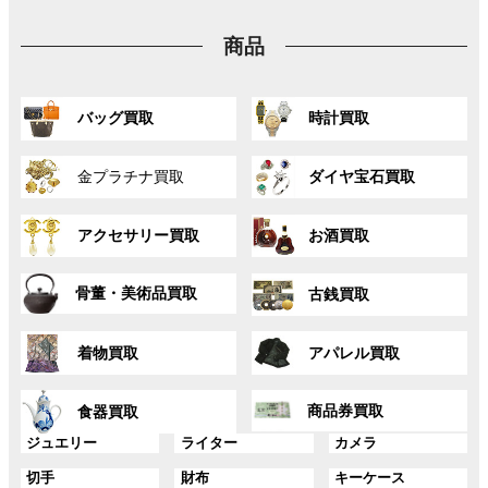
プ
ン
ン
ン
リ
ク
ク
ク
商品
ン
ク
グ
グ
バッグ買取
時計買取
ル
ル
ー
ー
グ
グ
プ
プ
金プラチナ買取
ダイヤ宝石買取
ル
ル
リ
リ
ー
ー
ン
ン
グ
グ
プ
プ
ク
ク
アクセサリー買取
お酒買取
ル
ル
リ
リ
ー
ー
ン
ン
グ
グ
プ
プ
ク
ク
骨董・美術品買取
古銭買取
ル
ル
リ
リ
ー
ー
ン
ン
グ
グ
プ
プ
ク
ク
着物買取
アパレル買取
ル
ル
リ
リ
ー
ー
ン
ン
グ
グ
プ
プ
ク
ク
商品券買取
食器買取
ル
ル
リ
リ
ー
ー
グ
グ
グ
ジュエリー
ライター
カメラ
ン
ン
プ
プ
ル
ル
ル
ク
ク
グ
グ
グ
切手
財布
キーケース
リ
リ
ー
ー
ー