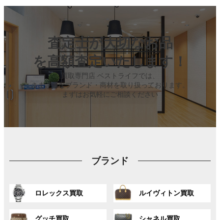
査定士が大切なお品
を高額査定いたします！
買取専門店 ベストライフでは、
さまざまなブランド・商材を取り扱っております。
まずはお気軽にご相談ください
ブランド
グ
グ
ロレックス買取
ルイヴィトン買取
ル
ル
ー
ー
グ
グ
プ
プ
グッチ買取
シャネル買取