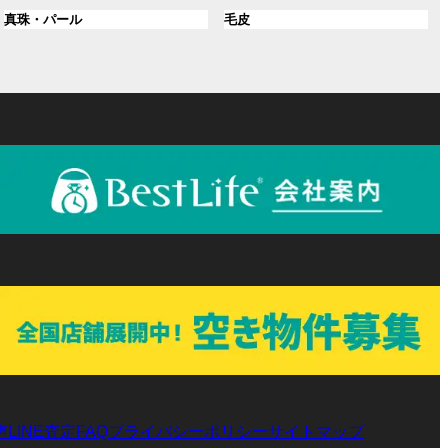
ル
ル
プ
プ
ン
グ
ン
グ
真珠・パール
毛皮
ー
ー
リ
リ
ク
ル
ク
ル
プ
プ
ン
ン
ー
ー
リ
リ
ク
ク
プ
プ
ン
ン
リ
リ
ク
ク
ン
ン
ク
ク
声
LINE査定
プライバシーポリシー
サイトマップ
FAQ