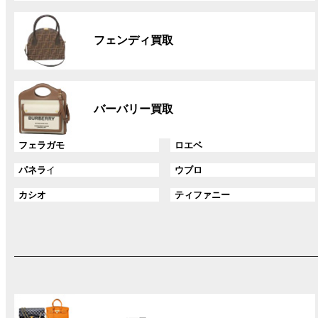
リ
グ
ン
ル
ク
フェンディ買取
ー
プ
リ
グ
ン
ル
ク
バーバリー買取
ー
プ
グ
グ
フェラガモ
ロエベ
リ
ル
ル
ン
グ
グ
パネラ
イ
ウブロ
ー
ー
ク
ル
ル
プ
プ
グ
グ
カシオ
ティファニー
ー
ー
リ
リ
ル
ル
プ
プ
ン
ン
ー
ー
リ
リ
ク
ク
プ
プ
ン
ン
リ
リ
ク
ク
ン
ン
ク
ク
グ
ル