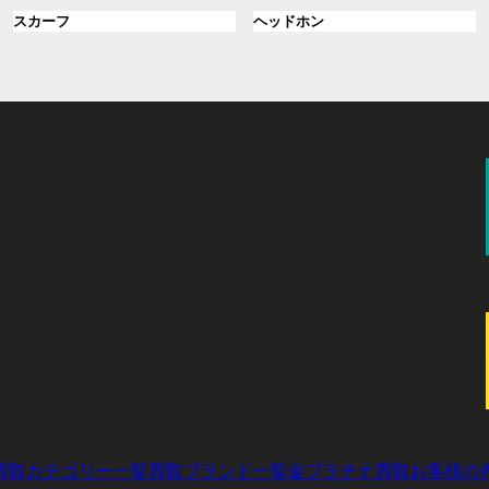
ル
ル
プ
プ
ン
グ
ン
グ
スカーフ
ヘッドホン
ー
ー
リ
リ
ク
ル
ク
ル
プ
プ
ン
ン
ー
ー
リ
リ
ク
ク
プ
プ
ン
ン
リ
リ
ク
ク
ン
ン
ク
ク
買取カテゴリー一覧
買取ブランド一覧
金プラチナ買取
お客様の