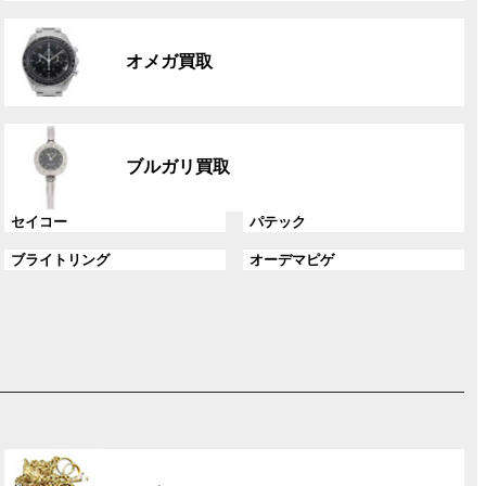
リ
グ
ン
ル
ク
オメガ買取
ー
プ
リ
グ
ン
ル
ク
ブルガリ買取
ー
プ
グ
グ
セイコー
パテック
リ
ル
ル
ン
グ
グ
ブライトリング
オーデマピゲ
ー
ー
ク
ル
ル
プ
プ
ー
ー
リ
リ
プ
プ
ン
ン
リ
リ
ク
ク
ン
ン
ク
ク
グ
ル