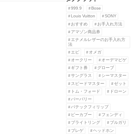
999.9
Bose
Louis Vuitton
SONY
おすすめ
お手入れ方法
アマゾン商品券
エナメルレザーのお手入れ方
法
エピ
オメガ
オークリー
オーデマピゲ
ギフト券
グローブ
サングラス
シーマスター
スピードマスター
ゼット
トム・フォード
ドローン
バーバリー
パテックフィリップ
ピーカブー
フェンディ
ブライトリング
ブルガリ
ブレゲ
ヘッドホン