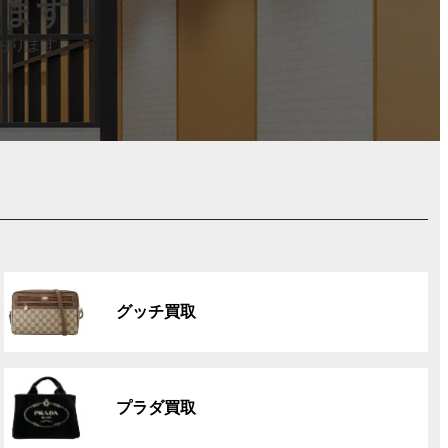
します！
おります。
グ
ル
グッチ買取
ー
プ
リ
グ
ン
ル
ク
プラダ買取
ー
プ