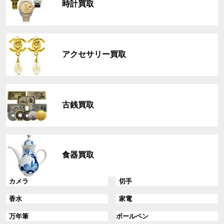
時計買取
ー
プ
リ
グ
ン
ル
ク
アクセサリー買取
ー
プ
リ
グ
ン
ル
ク
古銭買取
ー
プ
リ
グ
ン
ル
ク
食器買取
ー
プ
リ
グ
グ
カメラ
切手
ン
ル
ル
グ
グ
香水
家電
ク
ー
ー
ル
ル
プ
プ
グ
グ
万年筆
ボールペン
ー
ー
リ
リ