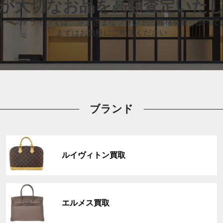
が大切なお品
を高額査定いた
店 ベストライフでは、
さまざまなブランド・商材を取り扱って
まずはお気軽にご相談ください
ブランド
グ
ル
ルイヴィトン買取
ー
プ
リ
グ
ン
ル
ク
エルメス買取
ー
プ