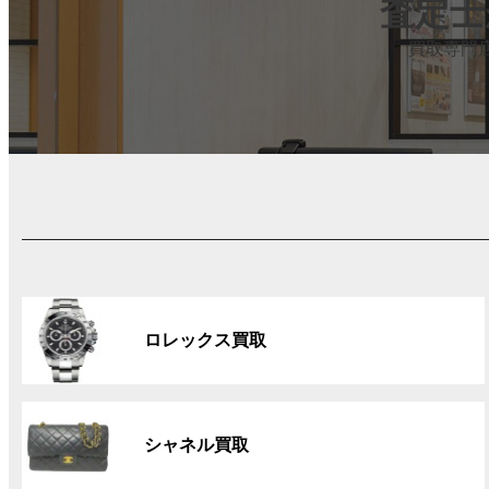
査定士
買取専門
グ
ル
ロレックス買取
ー
プ
リ
グ
ン
ル
ク
シャネル買取
ー
プ