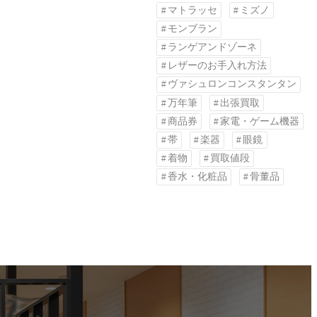
マトラッセ
ミズノ
モンブラン
ランゲアンドゾーネ
レザーのお手入れ方法
ヴァシュロンコンスタンタン
万年筆
出張買取
商品券
家電・ゲーム機器
帯
楽器
眼鏡
着物
買取値段
香水・化粧品
骨董品