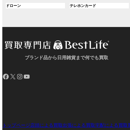
ル
ル
プ
プ
ン
グ
ン
グ
ドローン
テレホンカード
ー
ー
リ
リ
ク
ル
ク
ル
プ
プ
ン
ン
ー
ー
リ
リ
ク
ク
プ
プ
ン
ン
リ
リ
ク
ク
ン
ン
ク
ク
ブランド品から日用雑貨まで何でも買取
Facebook
X
Instagram
YouTube
トップページ
店頭による買取
出張による買取
宅配による買取