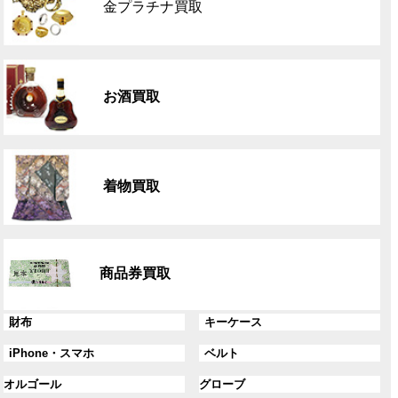
金プラチナ買取
ー
プ
リ
グ
ン
ル
ク
お酒買取
ー
プ
リ
グ
ン
ル
ク
着物買取
ー
プ
リ
グ
ン
ル
ク
商品券買取
ー
プ
リ
グ
グ
財布
キーケース
ン
ル
ル
グ
グ
iPhone・スマホ
ベルト
ク
ー
ー
ル
ル
プ
プ
グ
グ
オルゴール
グローブ
ー
ー
リ
リ