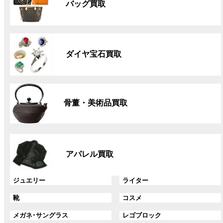
バッグ買取
ー
プ
リ
グ
ン
ル
ク
ダイヤ宝石買取
ー
プ
リ
グ
ン
ル
ク
骨董・美術品買取
ー
プ
リ
グ
ン
ル
ク
アパレル買取
ー
プ
リ
グ
グ
ジュエリー
ライター
ン
ル
ル
グ
グ
靴
コスメ
ク
ー
ー
ル
ル
プ
プ
グ
グ
メガネ･サングラス
レゴブロック
ー
ー
リ
リ