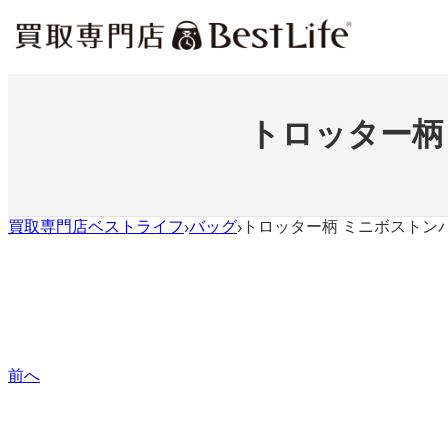
内
容
を
ス
キ
ッ
トロッター柄
プ
買取専門店ベストライフ
バッグ
トロッター柄 ミニボストンバ
›
›
前へ