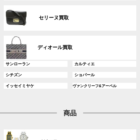
リ
グ
ン
ル
ク
セリーヌ買取
ー
プ
リ
グ
ン
ル
ディオール買取
ク
ー
プ
グ
グ
サンローラン
カルティエ
リ
ル
ル
ン
グ
グ
シチズン
ショパール
ー
ー
ク
ル
ル
プ
プ
グ
グ
イッセイミヤケ
ヴァンクリーフ&アーペル
ー
ー
リ
リ
ル
ル
プ
プ
ン
ン
ー
ー
リ
リ
ク
ク
プ
プ
ン
ン
リ
リ
商品
ク
ク
ン
ン
ク
ク
グ
ル