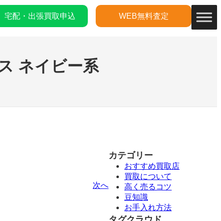
宅配・出張買取申込
WEB無料査定
ス ネイビー系
カテゴリー
おすすめ買取店
買取について
次へ
高く売るコツ
豆知識
お手入れ方法
タグクラウド