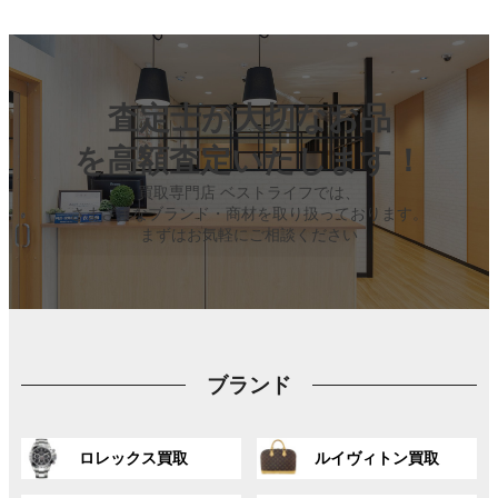
査定士が大切なお品
を高額査定いたします！
買取専門店 ベストライフでは、
さまざまなブランド・商材を取り扱っております。
まずはお気軽にご相談ください
ブランド
グ
グ
ロレックス買取
ルイヴィトン買取
ル
ル
ー
ー