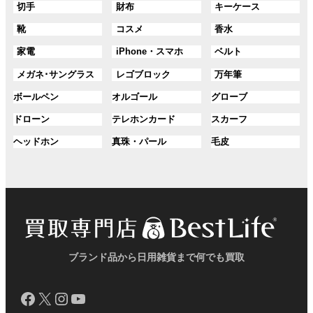
グ
グ
グ
切手
財布
キーケース
リ
リ
ー
ー
ー
ル
ル
ル
ン
ン
プ
プ
プ
グ
グ
グ
靴
コスメ
香水
ー
ー
ー
ク
ク
リ
リ
リ
ル
ル
ル
プ
プ
プ
ン
ン
ン
グ
グ
グ
家電
iPhone・スマホ
ベルト
ー
ー
ー
リ
リ
リ
ク
ク
ク
ル
ル
ル
プ
プ
プ
ン
ン
ン
グ
グ
グ
メガネ･サングラス
レゴブロック
万年筆
ー
ー
ー
リ
リ
リ
ク
ク
ク
ル
ル
ル
プ
プ
プ
ン
ン
ン
グ
グ
グ
ボールペン
オルゴール
グローブ
ー
ー
ー
リ
リ
リ
ク
ク
ク
ル
ル
ル
プ
プ
プ
ン
ン
ン
グ
グ
グ
ドローン
テレホンカード
スカーフ
ー
ー
ー
リ
リ
リ
ク
ク
ク
ル
ル
ル
プ
プ
プ
ン
ン
ン
グ
グ
グ
ヘッドホン
真珠・パール
毛皮
ー
ー
ー
リ
リ
リ
ク
ク
ク
ル
ル
ル
プ
プ
プ
ン
ン
ン
ー
ー
ー
リ
リ
リ
ク
ク
ク
プ
プ
プ
ン
ン
ン
リ
リ
リ
ク
ク
ク
ン
ン
ン
ク
ク
ク
ブランド品から日用雑貨まで何でも買取
Facebook
X
Instagram
YouTube