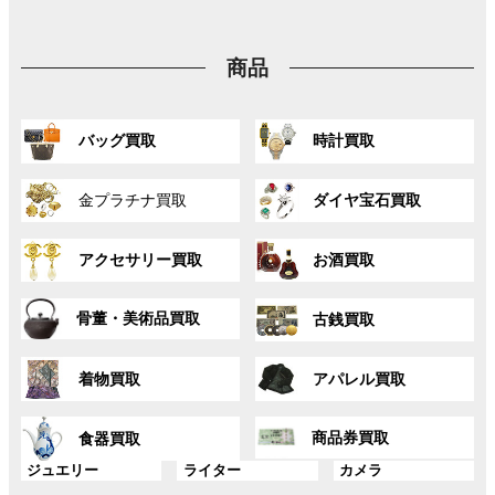
ー
リ
リ
リ
ク
ク
ク
プ
ン
ン
ン
リ
ク
ク
ク
商品
ン
ク
グ
グ
バッグ買取
時計買取
ル
ル
ー
ー
グ
グ
プ
プ
金プラチナ買取
ダイヤ宝石買取
ル
ル
リ
リ
ー
ー
ン
ン
グ
グ
プ
プ
ク
ク
アクセサリー買取
お酒買取
ル
ル
リ
リ
ー
ー
ン
ン
グ
グ
プ
プ
ク
ク
骨董・美術品買取
古銭買取
ル
ル
リ
リ
ー
ー
ン
ン
グ
グ
プ
プ
ク
ク
着物買取
アパレル買取
ル
ル
リ
リ
ー
ー
ン
ン
グ
グ
プ
プ
ク
ク
商品券買取
食器買取
ル
ル
リ
リ
ー
ー
グ
グ
グ
ジュエリー
ライター
カメラ
ン
ン
プ
プ
ル
ル
ル
ク
ク