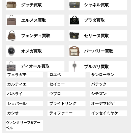
グ
グ
プ
プ
グッチ買取
シャネル買取
ル
ル
リ
リ
ー
ー
ン
ン
グ
グ
プ
プ
ク
ク
エルメス買取
プラダ買取
ル
ル
リ
リ
ー
ー
ン
ン
グ
グ
プ
プ
ク
ク
フェンディ買取
セリーヌ買取
ル
ル
リ
リ
ー
ー
ン
ン
グ
グ
プ
プ
ク
ク
オメガ買取
バーバリー買取
ル
ル
リ
リ
ー
ー
ン
ン
グ
グ
プ
プ
ディオール買取
ク
ク
ブルガリ買取
ル
ル
リ
リ
グ
グ
グ
ー
ー
フェラガモ
ロエベ
サンローラン
ン
ン
ル
ル
ル
プ
プ
ク
ク
グ
グ
グ
カルティエ
セイコー
パテック
ー
ー
ー
リ
リ
ル
ル
ル
プ
プ
プ
ン
ン
グ
グ
グ
パネラ
イ
ウブロ
シチズン
ー
ー
ー
リ
リ
リ
ク
ク
ル
ル
ル
プ
プ
プ
ン
ン
ン
グ
グ
グ
ショパール
ブライトリング
オーデマピゲ
ー
ー
ー
リ
リ
リ
ク
ク
ク
ル
ル
ル
プ
プ
プ
ン
ン
ン
グ
グ
グ
カシオ
ティファニー
イッセイミヤケ
ー
ー
ー
リ
リ
リ
ク
ク
ク
ル
ル
ル
プ
プ
プ
ン
ン
ン
グ
ヴァンクリーフ&アー
ー
ー
ー
リ
リ
リ
ク
ク
ク
ル
ペル
プ
プ
プ
ン
ン
ン