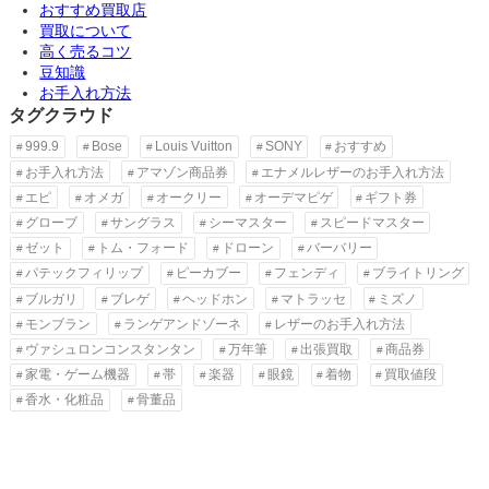
おすすめ買取店
買取について
高く売るコツ
豆知識
お手入れ方法
タグクラウド
999.9
Bose
Louis Vuitton
SONY
おすすめ
お手入れ方法
アマゾン商品券
エナメルレザーのお手入れ方法
エピ
オメガ
オークリー
オーデマピゲ
ギフト券
グローブ
サングラス
シーマスター
スピードマスター
ゼット
トム・フォード
ドローン
バーバリー
パテックフィリップ
ピーカブー
フェンディ
ブライトリング
ブルガリ
ブレゲ
ヘッドホン
マトラッセ
ミズノ
モンブラン
ランゲアンドゾーネ
レザーのお手入れ方法
ヴァシュロンコンスタンタン
万年筆
出張買取
商品券
家電・ゲーム機器
帯
楽器
眼鏡
着物
買取値段
香水・化粧品
骨董品