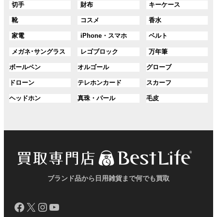
グ
グ
グ
切手
財布
キーケース
リ
リ
ー
ー
ー
ル
ル
ル
ン
ン
プ
プ
プ
グ
グ
グ
靴
コスメ
香水
ー
ー
ー
ク
ク
リ
リ
リ
ル
ル
ル
プ
プ
プ
ン
ン
ン
グ
グ
グ
家電
iPhone・スマホ
ベルト
ー
ー
ー
リ
リ
リ
ク
ク
ク
ル
ル
ル
プ
プ
プ
ン
ン
ン
グ
グ
グ
メガネ･サングラス
レゴブロック
万年筆
ー
ー
ー
リ
リ
リ
ク
ク
ク
ル
ル
ル
プ
プ
プ
ン
ン
ン
グ
グ
グ
ボールペン
オルゴール
グローブ
ー
ー
ー
リ
リ
リ
ク
ク
ク
ル
ル
ル
プ
プ
プ
ン
ン
ン
グ
グ
グ
ドローン
テレホンカード
スカーフ
ー
ー
ー
リ
リ
リ
ク
ク
ク
ル
ル
ル
プ
プ
プ
ン
ン
ン
グ
グ
グ
ヘッドホン
真珠・パール
毛皮
ー
ー
ー
リ
リ
リ
ク
ク
ク
ル
ル
ル
プ
プ
プ
ン
ン
ン
ー
ー
ー
リ
リ
リ
ク
ク
ク
プ
プ
プ
ン
ン
ン
リ
リ
リ
ク
ク
ク
ン
ン
ン
ク
ク
ク
ブランド品から日用雑貨まで何でも買取
Facebook
X
Instagram
YouTube