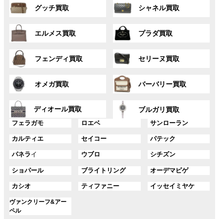
グ
グ
プ
プ
グッチ買取
シャネル買取
ル
ル
リ
リ
ー
ー
ン
ン
グ
グ
プ
プ
ク
ク
エルメス買取
プラダ買取
ル
ル
リ
リ
ー
ー
ン
ン
グ
グ
プ
プ
ク
ク
フェンディ買取
セリーヌ買取
ル
ル
リ
リ
ー
ー
ン
ン
グ
グ
プ
プ
ク
ク
オメガ買取
バーバリー買取
ル
ル
リ
リ
ー
ー
ン
ン
グ
グ
プ
プ
ディオール買取
ク
ク
ブルガリ買取
ル
ル
リ
リ
グ
グ
グ
ー
ー
フェラガモ
ロエベ
サンローラン
ン
ン
ル
ル
ル
プ
プ
ク
ク
グ
グ
グ
カルティエ
セイコー
パテック
ー
ー
ー
リ
リ
ル
ル
ル
プ
プ
プ
ン
ン
グ
グ
グ
パネラ
イ
ウブロ
シチズン
ー
ー
ー
リ
リ
リ
ク
ク
ル
ル
ル
プ
プ
プ
ン
ン
ン
グ
グ
グ
ショパール
ブライトリング
オーデマピゲ
ー
ー
ー
リ
リ
リ
ク
ク
ク
ル
ル
ル
プ
プ
プ
ン
ン
ン
グ
グ
グ
カシオ
ティファニー
イッセイミヤケ
ー
ー
ー
リ
リ
リ
ク
ク
ク
ル
ル
ル
プ
プ
プ
ン
ン
ン
グ
ヴァンクリーフ&アー
ー
ー
ー
リ
リ
リ
ク
ク
ク
ル
ペル
プ
プ
プ
ン
ン
ン