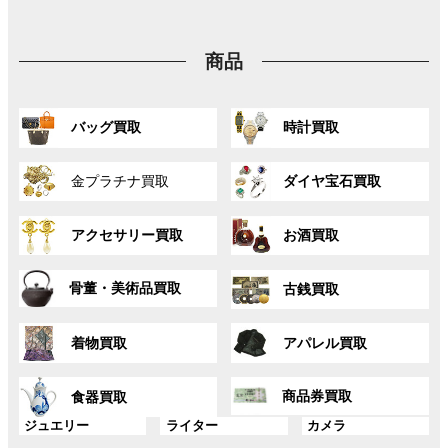
ー
リ
リ
リ
ク
ク
ク
プ
ン
ン
ン
リ
ク
ク
ク
商品
ン
ク
グ
グ
バッグ買取
時計買取
ル
ル
ー
ー
グ
グ
プ
プ
金プラチナ買取
ダイヤ宝石買取
ル
ル
リ
リ
ー
ー
ン
ン
グ
グ
プ
プ
ク
ク
アクセサリー買取
お酒買取
ル
ル
リ
リ
ー
ー
ン
ン
グ
グ
プ
プ
ク
ク
骨董・美術品買取
古銭買取
ル
ル
リ
リ
ー
ー
ン
ン
グ
グ
プ
プ
ク
ク
着物買取
アパレル買取
ル
ル
リ
リ
ー
ー
ン
ン
グ
グ
プ
プ
ク
ク
商品券買取
食器買取
ル
ル
リ
リ
ー
ー
グ
グ
グ
ジュエリー
ライター
カメラ
ン
ン
プ
プ
ル
ル
ル
ク
ク