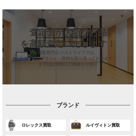
査定士が大切なお品
を高額査定いたします！
買取専門店 ベストライフでは、
さまざまなブランド・商材を取り扱っております。
まずはお気軽にご相談ください
ブランド
グ
グ
ロレックス買取
ルイヴィトン買取
ル
ル
ー
ー