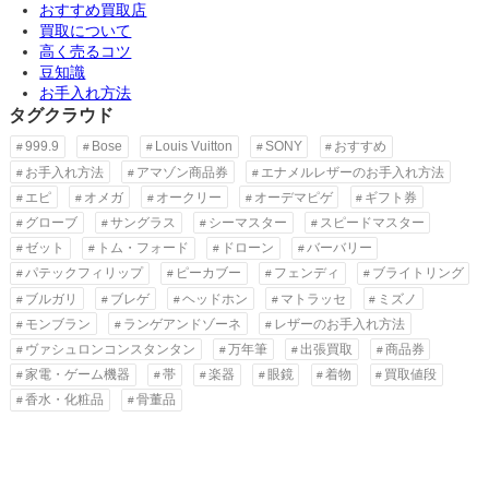
おすすめ買取店
買取について
高く売るコツ
豆知識
お手入れ方法
タグクラウド
999.9
Bose
Louis Vuitton
SONY
おすすめ
お手入れ方法
アマゾン商品券
エナメルレザーのお手入れ方法
エピ
オメガ
オークリー
オーデマピゲ
ギフト券
グローブ
サングラス
シーマスター
スピードマスター
ゼット
トム・フォード
ドローン
バーバリー
パテックフィリップ
ピーカブー
フェンディ
ブライトリング
ブルガリ
ブレゲ
ヘッドホン
マトラッセ
ミズノ
モンブラン
ランゲアンドゾーネ
レザーのお手入れ方法
ヴァシュロンコンスタンタン
万年筆
出張買取
商品券
家電・ゲーム機器
帯
楽器
眼鏡
着物
買取値段
香水・化粧品
骨董品