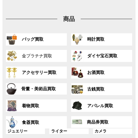
ー
リ
リ
リ
ク
ク
ク
プ
ン
ン
ン
リ
ク
ク
ク
商品
ン
ク
グ
グ
バッグ買取
時計買取
ル
ル
ー
ー
グ
グ
プ
プ
金プラチナ買取
ダイヤ宝石買取
ル
ル
リ
リ
ー
ー
ン
ン
グ
グ
プ
プ
ク
ク
アクセサリー買取
お酒買取
ル
ル
リ
リ
ー
ー
ン
ン
グ
グ
プ
プ
ク
ク
骨董・美術品買取
古銭買取
ル
ル
リ
リ
ー
ー
ン
ン
グ
グ
プ
プ
ク
ク
着物買取
アパレル買取
ル
ル
リ
リ
ー
ー
ン
ン
グ
グ
プ
プ
ク
ク
商品券買取
食器買取
ル
ル
リ
リ
ー
ー
グ
グ
グ
ジュエリー
ライター
カメラ
ン
ン
プ
プ
ル
ル
ル
ク
ク