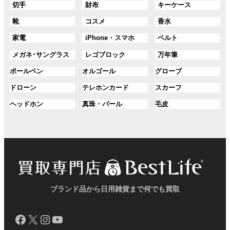
グ
グ
グ
切手
財布
キーケース
リ
リ
ー
ー
ー
ル
ル
ル
ン
ン
プ
プ
プ
グ
グ
グ
靴
コスメ
香水
ー
ー
ー
ク
ク
リ
リ
リ
ル
ル
ル
プ
プ
プ
ン
ン
ン
グ
グ
グ
家電
iPhone・スマホ
ベルト
ー
ー
ー
リ
リ
リ
ク
ク
ク
ル
ル
ル
プ
プ
プ
ン
ン
ン
グ
グ
グ
メガネ･サングラス
レゴブロック
万年筆
ー
ー
ー
リ
リ
リ
ク
ク
ク
ル
ル
ル
プ
プ
プ
ン
ン
ン
グ
グ
グ
ボールペン
オルゴール
グローブ
ー
ー
ー
リ
リ
リ
ク
ク
ク
ル
ル
ル
プ
プ
プ
ン
ン
ン
グ
グ
グ
ドローン
テレホンカード
スカーフ
ー
ー
ー
リ
リ
リ
ク
ク
ク
ル
ル
ル
プ
プ
プ
ン
ン
ン
グ
グ
グ
ヘッドホン
真珠・パール
毛皮
ー
ー
ー
リ
リ
リ
ク
ク
ク
ル
ル
ル
プ
プ
プ
ン
ン
ン
ー
ー
ー
リ
リ
リ
ク
ク
ク
プ
プ
プ
ン
ン
ン
リ
リ
リ
ク
ク
ク
ン
ン
ン
ク
ク
ク
ブランド品から日用雑貨まで何でも買取
Facebook
X
Instagram
YouTube