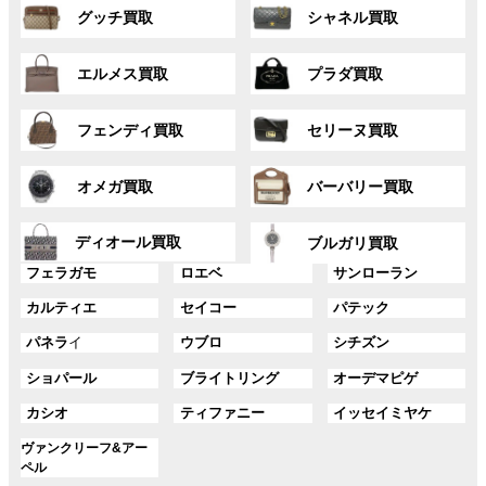
グ
グ
プ
プ
グッチ買取
シャネル買取
ル
ル
リ
リ
ー
ー
ン
ン
グ
グ
プ
プ
ク
ク
エルメス買取
プラダ買取
ル
ル
リ
リ
ー
ー
ン
ン
グ
グ
プ
プ
ク
ク
フェンディ買取
セリーヌ買取
ル
ル
リ
リ
ー
ー
ン
ン
グ
グ
プ
プ
ク
ク
オメガ買取
バーバリー買取
ル
ル
リ
リ
ー
ー
ン
ン
グ
グ
プ
プ
ディオール買取
ク
ク
ブルガリ買取
ル
ル
リ
リ
グ
グ
グ
ー
ー
フェラガモ
ロエベ
サンローラン
ン
ン
ル
ル
ル
プ
プ
ク
ク
グ
グ
グ
カルティエ
セイコー
パテック
ー
ー
ー
リ
リ
ル
ル
ル
プ
プ
プ
ン
ン
グ
グ
グ
パネラ
イ
ウブロ
シチズン
ー
ー
ー
リ
リ
リ
ク
ク
ル
ル
ル
プ
プ
プ
ン
ン
ン
グ
グ
グ
ショパール
ブライトリング
オーデマピゲ
ー
ー
ー
リ
リ
リ
ク
ク
ク
ル
ル
ル
プ
プ
プ
ン
ン
ン
グ
グ
グ
カシオ
ティファニー
イッセイミヤケ
ー
ー
ー
リ
リ
リ
ク
ク
ク
ル
ル
ル
プ
プ
プ
ン
ン
ン
グ
ヴァンクリーフ&アー
ー
ー
ー
リ
リ
リ
ク
ク
ク
ル
ペル
プ
プ
プ
ン
ン
ン