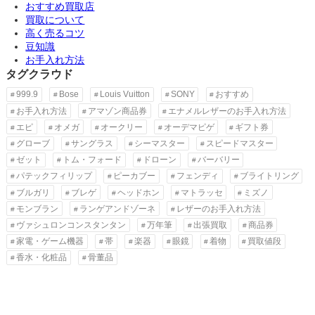
おすすめ買取店
買取について
高く売るコツ
豆知識
お手入れ方法
タグクラウド
999.9
Bose
Louis Vuitton
SONY
おすすめ
お手入れ方法
アマゾン商品券
エナメルレザーのお手入れ方法
エピ
オメガ
オークリー
オーデマピゲ
ギフト券
グローブ
サングラス
シーマスター
スピードマスター
ゼット
トム・フォード
ドローン
バーバリー
パテックフィリップ
ピーカブー
フェンディ
ブライトリング
ブルガリ
ブレゲ
ヘッドホン
マトラッセ
ミズノ
モンブラン
ランゲアンドゾーネ
レザーのお手入れ方法
ヴァシュロンコンスタンタン
万年筆
出張買取
商品券
家電・ゲーム機器
帯
楽器
眼鏡
着物
買取値段
香水・化粧品
骨董品