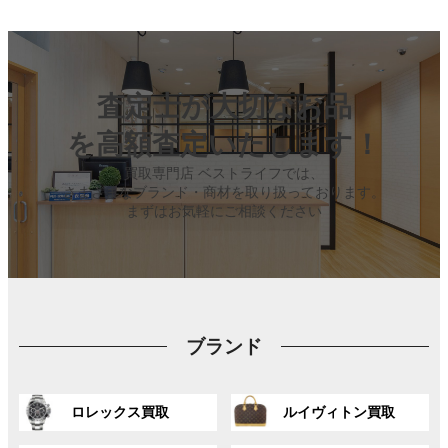
査定士が大切なお品
を高額査定いたします！
買取専門店 ベストライフでは、
さまざまなブランド・商材を取り扱っております。
まずはお気軽にご相談ください
ブランド
グ
グ
ロレックス買取
ルイヴィトン買取
ル
ル
ー
ー