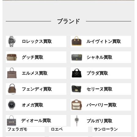
ブランド
グ
グ
ロレックス買取
ルイヴィトン買取
ル
ル
ー
ー
グ
グ
プ
プ
グッチ買取
シャネル買取
ル
ル
リ
リ
ー
ー
ン
ン
グ
グ
プ
プ
ク
ク
エルメス買取
プラダ買取
ル
ル
リ
リ
ー
ー
ン
ン
グ
グ
プ
プ
ク
ク
フェンディ買取
セリーヌ買取
ル
ル
リ
リ
ー
ー
ン
ン
グ
グ
プ
プ
ク
ク
オメガ買取
バーバリー買取
ル
ル
リ
リ
ー
ー
ン
ン
グ
グ
プ
プ
ディオール買取
ク
ク
ブルガリ買取
ル
ル
リ
リ
グ
グ
グ
ー
ー
フェラガモ
ロエベ
サンローラン
ン
ン
ル
ル
ル
プ
プ
ク
ク