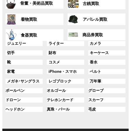
グ
グ
プ
プ
ク
ク
骨董・美術品買取
古銭買取
ル
ル
リ
リ
ー
ー
ン
ン
グ
グ
プ
プ
ク
ク
着物買取
アパレル買取
ル
ル
リ
リ
ー
ー
ン
ン
グ
グ
プ
プ
ク
ク
商品券買取
食器買取
ル
ル
リ
リ
ー
ー
グ
グ
グ
ジュエリー
ライター
カメラ
ン
ン
プ
プ
ル
ル
ル
ク
ク
グ
グ
グ
切手
財布
キーケース
リ
リ
ー
ー
ー
ル
ル
ル
ン
ン
プ
プ
プ
グ
グ
グ
靴
コスメ
香水
ー
ー
ー
ク
ク
リ
リ
リ
ル
ル
ル
プ
プ
プ
ン
ン
ン
グ
グ
グ
家電
iPhone・スマホ
ベルト
ー
ー
ー
リ
リ
リ
ク
ク
ク
ル
ル
ル
プ
プ
プ
ン
ン
ン
グ
グ
グ
メガネ･サングラス
レゴブロック
万年筆
ー
ー
ー
リ
リ
リ
ク
ク
ク
ル
ル
ル
プ
プ
プ
ン
ン
ン
グ
グ
グ
ボールペン
オルゴール
グローブ
ー
ー
ー
リ
リ
リ
ク
ク
ク
ル
ル
ル
プ
プ
プ
ン
ン
ン
グ
グ
グ
ドローン
テレホンカード
スカーフ
ー
ー
ー
リ
リ
リ
ク
ク
ク
ル
ル
ル
プ
プ
プ
ン
ン
ン
グ
グ
グ
ヘッドホン
真珠・パール
毛皮
ー
ー
ー
リ
リ
リ
ク
ク
ク
ル
ル
ル
プ
プ
プ
ン
ン
ン
ー
ー
ー
リ
リ
リ
ク
ク
ク
プ
プ
プ
ン
ン
ン