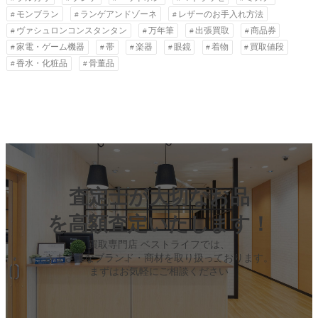
モンブラン
ランゲアンドゾーネ
レザーのお手入れ方法
ヴァシュロンコンスタンタン
万年筆
出張買取
商品券
家電・ゲーム機器
帯
楽器
眼鏡
着物
買取値段
香水・化粧品
骨董品
査定士が大切なお品
を高額査定いたします！
買取専門店 ベストライフでは、
さまざまなブランド・商材を取り扱っております。
まずはお気軽にご相談ください