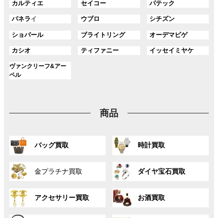
グ
グ
グ
カルティエ
セイコー
パテック
ー
ー
ー
リ
リ
ル
ル
ル
プ
プ
プ
ン
ン
グ
グ
グ
パネラ
イ
ウブロ
シチズン
ー
ー
ー
リ
リ
リ
ク
ク
ル
ル
ル
プ
プ
プ
ン
ン
ン
グ
グ
グ
ショパール
ブライトリング
オーデマピゲ
ー
ー
ー
リ
リ
リ
ク
ク
ク
ル
ル
ル
プ
プ
プ
ン
ン
ン
グ
グ
グ
カシオ
ティファニー
イッセイミヤケ
ー
ー
ー
リ
リ
リ
ク
ク
ク
ル
ル
ル
プ
プ
プ
ン
ン
ン
グ
ヴァンクリーフ&アー
ー
ー
ー
リ
リ
リ
ク
ク
ク
ル
ペル
プ
プ
プ
ン
ン
ン
ー
リ
リ
リ
ク
ク
ク
プ
ン
ン
ン
リ
ク
ク
ク
商品
ン
ク
グ
グ
バッグ買取
時計買取
ル
ル
ー
ー
グ
グ
プ
プ
金プラチナ買取
ダイヤ宝石買取
ル
ル
リ
リ
ー
ー
ン
ン
グ
グ
プ
プ
ク
ク
アクセサリー買取
お酒買取
ル
ル
リ
リ
ー
ー
ン
ン