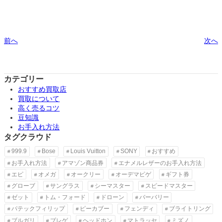
前へ
次へ
カテゴリー
おすすめ買取店
買取について
高く売るコツ
豆知識
お手入れ方法
タグクラウド
999.9
Bose
Louis Vuitton
SONY
おすすめ
お手入れ方法
アマゾン商品券
エナメルレザーのお手入れ方法
エピ
オメガ
オークリー
オーデマピゲ
ギフト券
グローブ
サングラス
シーマスター
スピードマスター
ゼット
トム・フォード
ドローン
バーバリー
パテックフィリップ
ピーカブー
フェンディ
ブライトリング
ブルガリ
ブレゲ
ヘッドホン
マトラッセ
ミズノ