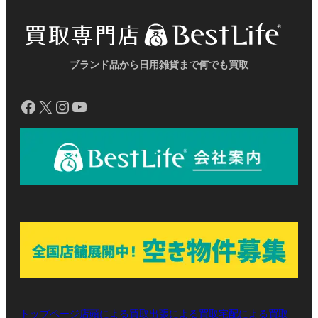
リ
リ
リ
ク
ク
ク
ン
ン
ン
ク
ク
ク
ブランド品から日用雑貨まで何でも買取
Facebook
X
Instagram
YouTube
トップページ
店頭による買取
出張による買取
宅配による買取