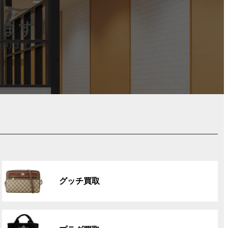
します！
おります。
グ
ル
グッチ買取
ー
プ
リ
グ
ン
ル