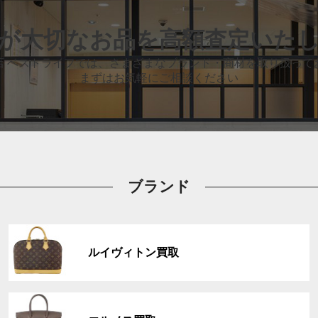
が大切なお品
を高額査定いた
店 ベストライフでは、
さまざまなブランド・商材を取り扱って
まずはお気軽にご相談ください
ブランド
グ
ル
ルイヴィトン買取
ー
プ
リ
グ
ン
ル