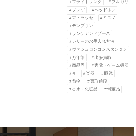
ブライトリング
ブルガリ
ブレゲ
ヘッドホン
マトラッセ
ミズノ
モンブラン
ランゲアンドゾーネ
レザーのお手入れ方法
ヴァシュロンコンスタンタン
万年筆
出張買取
商品券
家電・ゲーム機器
帯
楽器
眼鏡
着物
買取値段
香水・化粧品
骨董品