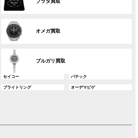
ク
プラダ買取
ー
プ
リ
グ
ン
ル
ク
オメガ買取
ー
プ
リ
グ
ン
ル
ク
ブルガリ買取
ー
プ
グ
グ
セイコー
パテック
リ
ル
ル
ン
グ
グ
ブライトリング
オーデマピゲ
ー
ー
ク
ル
ル
プ
プ
ー
ー
リ
リ
プ
プ
ン
ン
リ
リ
ク
ク
ン
ン
ク
ク