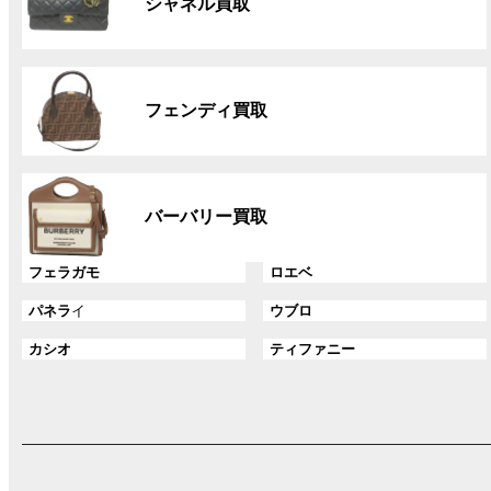
ク
シャネル買取
ー
プ
リ
グ
ン
ル
ク
フェンディ買取
ー
プ
リ
グ
ン
ル
ク
バーバリー買取
ー
プ
グ
グ
フェラガモ
ロエベ
リ
ル
ル
ン
グ
グ
パネラ
イ
ウブロ
ー
ー
ク
ル
ル
プ
プ
グ
グ
カシオ
ティファニー
ー
ー
リ
リ
ル
ル
プ
プ
ン
ン
ー
ー
リ
リ
ク
ク
プ
プ
ン
ン
リ
リ
ク
ク
ン
ン
ク
ク