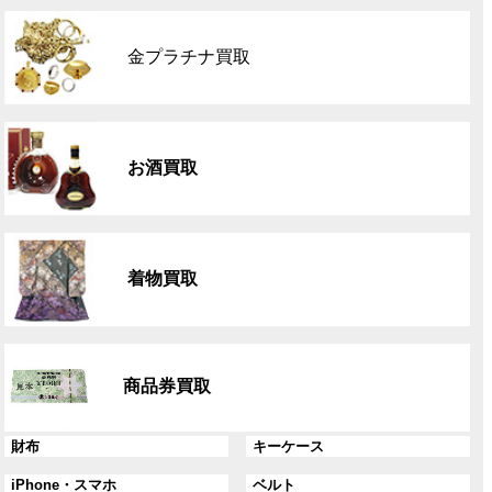
グ
ル
金プラチナ買取
ー
プ
リ
グ
ン
ル
ク
お酒買取
ー
プ
リ
グ
ン
ル
ク
着物買取
ー
プ
リ
グ
ン
ル
ク
商品券買取
ー
プ
リ
グ
グ
財布
キーケース
ン
ル
ル
グ
グ
iPhone・スマホ
ベルト
ク
ー
ー