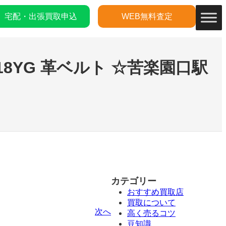
宅配・出張買取申込
WEB無料査定
18YG 革ベルト ☆苦楽園口駅
カテゴリー
おすすめ買取店
買取について
次へ
高く売るコツ
豆知識