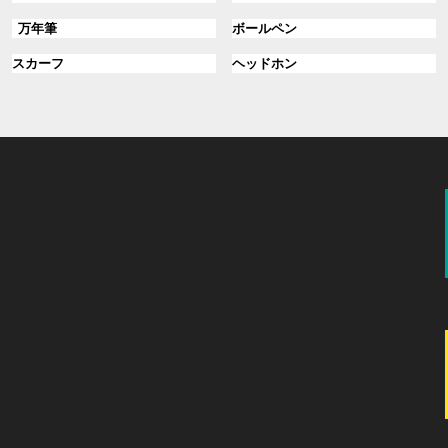
ル
ル
プ
プ
グ
グ
万年筆
ボールペン
ー
ー
リ
リ
ル
ル
プ
プ
ン
グ
ン
グ
スカーフ
ヘッドホン
ー
ー
リ
リ
ク
ル
ク
ル
プ
プ
ン
ン
ー
ー
リ
リ
ク
ク
プ
プ
ン
ン
リ
リ
ク
ク
ン
ン
ク
ク