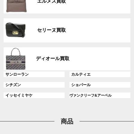
ク
エルメス買取
ー
プ
リ
グ
ン
ル
ク
セリーヌ買取
ー
プ
リ
グ
ン
ル
ディオール買取
ク
ー
プ
グ
グ
サンローラン
カルティエ
リ
ル
ル
ン
グ
グ
シチズン
ショパール
ー
ー
ク
ル
ル
プ
プ
グ
グ
イッセイミヤケ
ヴァンクリーフ&アーペル
ー
ー
リ
リ
ル
ル
プ
プ
ン
ン
ー
ー
リ
リ
ク
ク
プ
プ
ン
ン
リ
リ
商品
ク
ク
ン
ン
ク
ク