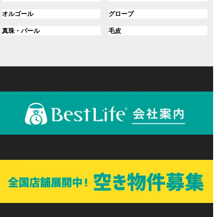
ル
ル
プ
プ
グ
グ
オルゴール
グローブ
ー
ー
リ
リ
ル
ル
プ
プ
ン
グ
ン
グ
真珠・パール
毛皮
ー
ー
リ
リ
ク
ル
ク
ル
プ
プ
ン
ン
ー
ー
リ
リ
ク
ク
プ
プ
ン
ン
リ
リ
ク
ク
ン
ン
ク
ク