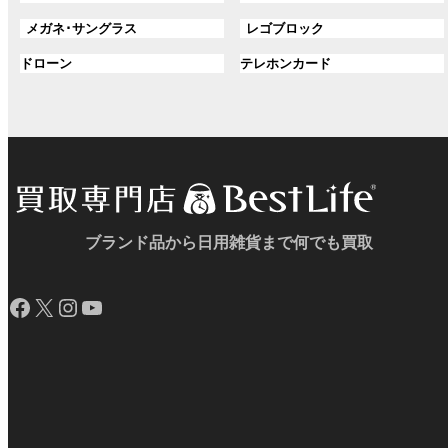
ル
ル
プ
プ
グ
グ
メガネ･サングラス
レゴブロック
ー
ー
リ
リ
ル
ル
プ
プ
ン
グ
ン
グ
ドローン
テレホンカード
ー
ー
リ
リ
ク
ル
ク
ル
プ
プ
ン
ン
ー
ー
リ
リ
ク
ク
プ
プ
ン
ン
リ
リ
ク
ク
ン
ン
ク
ク
ブランド品から日用雑貨まで何でも買取
Facebook
X
Instagram
YouTube