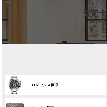
査定士
買取専門
グ
ル
ロレックス買取
ー
プ
リ
グ
ン
ル