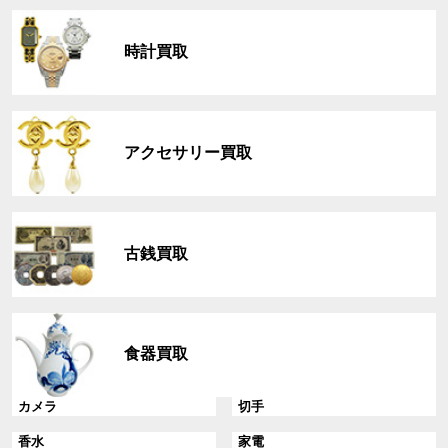
グ
ル
時計買取
ー
プ
リ
グ
ン
ル
ク
アクセサリー買取
ー
プ
リ
グ
ン
ル
ク
古銭買取
ー
プ
リ
グ
ン
ル
ク
食器買取
ー
プ
リ
グ
グ
カメラ
切手
ン
ル
ル
グ
グ
香水
家電
ク
ー
ー