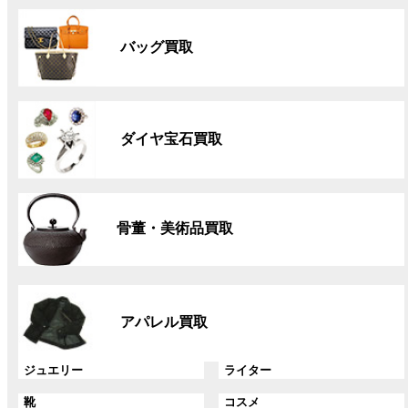
グ
ル
バッグ買取
ー
プ
リ
グ
ン
ル
ク
ダイヤ宝石買取
ー
プ
リ
グ
ン
ル
ク
骨董・美術品買取
ー
プ
リ
グ
ン
ル
ク
アパレル買取
ー
プ
リ
グ
グ
ジュエリー
ライター
ン
ル
ル
グ
グ
靴
コスメ
ク
ー
ー