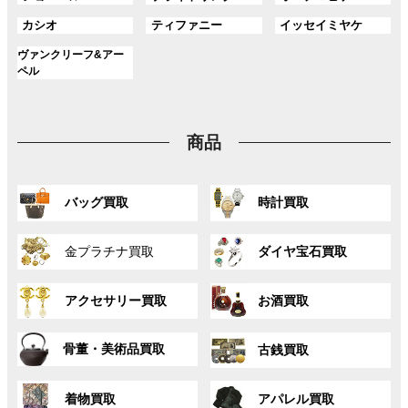
ー
ー
ー
リ
リ
リ
ク
ク
ク
ル
ル
ル
プ
プ
プ
ン
ン
ン
グ
グ
グ
カシオ
ティファニー
イッセイミヤケ
ー
ー
ー
リ
リ
リ
ク
ク
ク
ル
ル
ル
プ
プ
プ
ン
ン
ン
グ
ヴァンクリーフ&アー
ー
ー
ー
リ
リ
リ
ク
ク
ク
ル
ペル
プ
プ
プ
ン
ン
ン
ー
リ
リ
リ
ク
ク
ク
プ
ン
ン
ン
リ
ク
ク
ク
商品
ン
ク
グ
グ
バッグ買取
時計買取
ル
ル
ー
ー
グ
グ
プ
プ
金プラチナ買取
ダイヤ宝石買取
ル
ル
リ
リ
ー
ー
ン
ン
グ
グ
プ
プ
ク
ク
アクセサリー買取
お酒買取
ル
ル
リ
リ
ー
ー
ン
ン
グ
グ
プ
プ
ク
ク
骨董・美術品買取
古銭買取
ル
ル
リ
リ
ー
ー
ン
ン
グ
グ
プ
プ
ク
ク
着物買取
アパレル買取
ル
ル