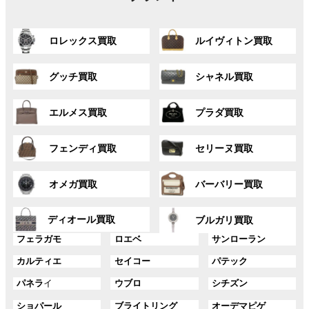
グ
グ
ロレックス買取
ルイヴィトン買取
ル
ル
ー
ー
グ
グ
プ
プ
グッチ買取
シャネル買取
ル
ル
リ
リ
ー
ー
ン
ン
グ
グ
プ
プ
ク
ク
エルメス買取
プラダ買取
ル
ル
リ
リ
ー
ー
ン
ン
グ
グ
プ
プ
ク
ク
フェンディ買取
セリーヌ買取
ル
ル
リ
リ
ー
ー
ン
ン
グ
グ
プ
プ
ク
ク
オメガ買取
バーバリー買取
ル
ル
リ
リ
ー
ー
ン
ン
グ
グ
プ
プ
ディオール買取
ク
ク
ブルガリ買取
ル
ル
リ
リ
グ
グ
グ
ー
ー
フェラガモ
ロエベ
サンローラン
ン
ン
ル
ル
ル
プ
プ
ク
ク
グ
グ
グ
カルティエ
セイコー
パテック
ー
ー
ー
リ
リ
ル
ル
ル
プ
プ
プ
ン
ン
グ
グ
グ
パネラ
イ
ウブロ
シチズン
ー
ー
ー
リ
リ
リ
ク
ク
ル
ル
ル
プ
プ
プ
ン
ン
ン
グ
グ
グ
ショパール
ブライトリング
オーデマピゲ