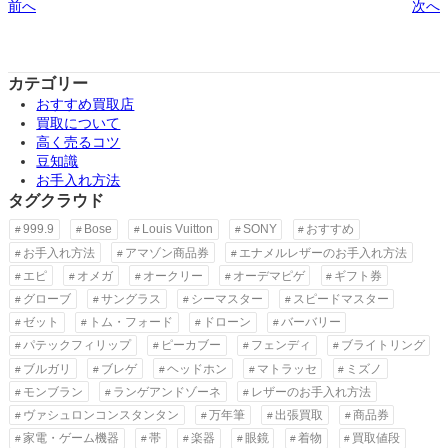
前へ
次へ
カテゴリー
おすすめ買取店
買取について
高く売るコツ
豆知識
お手入れ方法
タグクラウド
999.9
Bose
Louis Vuitton
SONY
おすすめ
お手入れ方法
アマゾン商品券
エナメルレザーのお手入れ方法
エピ
オメガ
オークリー
オーデマピゲ
ギフト券
グローブ
サングラス
シーマスター
スピードマスター
ゼット
トム・フォード
ドローン
バーバリー
パテックフィリップ
ピーカブー
フェンディ
ブライトリング
ブルガリ
ブレゲ
ヘッドホン
マトラッセ
ミズノ
モンブラン
ランゲアンドゾーネ
レザーのお手入れ方法
ヴァシュロンコンスタンタン
万年筆
出張買取
商品券
家電・ゲーム機器
帯
楽器
眼鏡
着物
買取値段