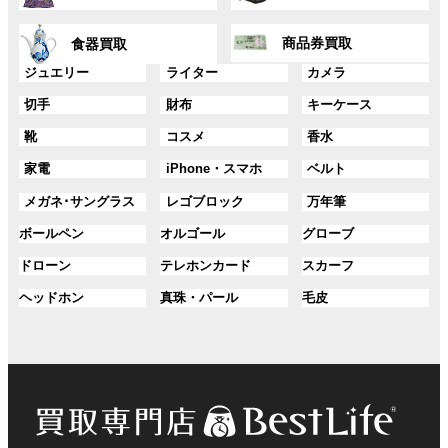
リ
リ
ー
ー
ン
ン
グ
グ
プ
プ
ク
ク
商品券買取
食器買取
ル
ル
リ
リ
ー
ー
グ
グ
グ
ジュエリー
ライター
カメラ
ン
ン
プ
プ
ル
ル
ル
ク
ク
グ
グ
グ
切手
財布
キーケース
リ
リ
ー
ー
ー
ル
ル
ル
ン
ン
プ
プ
プ
グ
グ
グ
靴
コスメ
香水
ー
ー
ー
ク
ク
リ
リ
リ
ル
ル
ル
プ
プ
プ
ン
ン
ン
グ
グ
グ
家電
iPhone・スマホ
ベルト
ー
ー
ー
リ
リ
リ
ク
ク
ク
ル
ル
ル
プ
プ
プ
ン
ン
ン
グ
グ
グ
メガネ･サングラス
レゴブロック
万年筆
ー
ー
ー
リ
リ
リ
ク
ク
ク
ル
ル
ル
プ
プ
プ
ン
ン
ン
グ
グ
グ
ボールペン
オルゴール
グローブ
ー
ー
ー
リ
リ
リ
ク
ク
ク
ル
ル
ル
プ
プ
プ
ン
ン
ン
グ
グ
グ
ドローン
テレホンカード
スカーフ
ー
ー
ー
リ
リ
リ
ク
ク
ク
ル
ル
ル
プ
プ
プ
ン
ン
ン
グ
グ
グ
ヘッドホン
真珠・パール
毛皮
ー
ー
ー
リ
リ
リ
ク
ク
ク
ル
ル
ル
プ
プ
プ
ン
ン
ン
ー
ー
ー
リ
リ
リ
ク
ク
ク
プ
プ
プ
ン
ン
ン
リ
リ
リ
ク
ク
ク
ン
ン
ン
ク
ク
ク