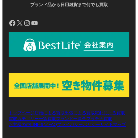
ブランド品から日用雑貨まで何でも買取
Facebook
X
Instagram
YouTube
トップページ
店頭による買取
出張による買取
宅配による買取
買取カテゴリー一覧
買取ブランド一覧
金プラチナ買取
お客様の声
LINE査定
プライバシーポリシー
サイトマップ
FAQ