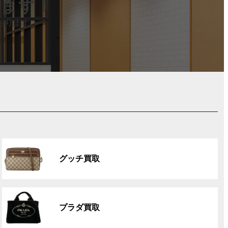
します！
おります。
グ
ル
グッチ買取
ー
プ
リ
グ
ン
ル
ク
プラダ買取
ー
プ