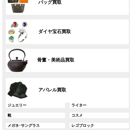
バッグ買取
ー
プ
リ
グ
ン
ル
ク
ダイヤ宝石買取
ー
プ
リ
グ
ン
ル
ク
骨董・美術品買取
ー
プ
リ
グ
ン
ル
ク
アパレル買取
ー
プ
リ
グ
グ
ジュエリー
ライター
ン
ル
ル
グ
グ
靴
コスメ
ク
ー
ー
ル
ル
プ
プ
グ
グ
メガネ･サングラス
レゴブロック
ー
ー
リ
リ