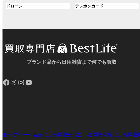
ル
ル
プ
プ
ン
グ
ン
グ
ドローン
テレホンカード
ー
ー
リ
リ
ク
ル
ク
ル
プ
プ
ン
ン
ー
ー
リ
リ
ク
ク
プ
プ
ン
ン
リ
リ
ク
ク
ン
ン
ク
ク
ブランド品から日用雑貨まで何でも買取
Facebook
X
Instagram
YouTube
トップページ
店頭による買取
出張による買取
宅配による買取