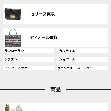
リ
グ
ン
ル
ク
セリーヌ買取
ー
プ
リ
グ
ン
ル
ディオール買取
ク
ー
プ
グ
グ
サンローラン
カルティエ
リ
ル
ル
ン
グ
グ
シチズン
ショパール
ー
ー
ク
ル
ル
プ
プ
グ
グ
イッセイミヤケ
ヴァンクリーフ&アーペル
ー
ー
リ
リ
ル
ル
プ
プ
ン
ン
ー
ー
リ
リ
ク
ク
プ
プ
ン
ン
リ
リ
商品
ク
ク
ン
ン
ク
ク
グ
ル