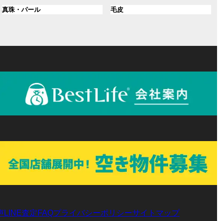
ル
ル
プ
プ
ン
グ
ン
グ
真珠・パール
毛皮
ー
ー
リ
リ
ク
ル
ク
ル
プ
プ
ン
ン
ー
ー
リ
リ
ク
ク
プ
プ
ン
ン
リ
リ
ク
ク
ン
ン
ク
ク
声
LINE査定
プライバシーポリシー
サイトマップ
FAQ