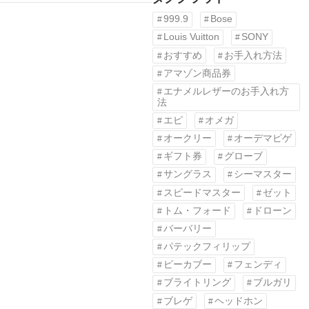
999.9
Bose
Louis Vuitton
SONY
おすすめ
お手入れ方法
アマゾン商品券
エナメルレザーのお手入れ方
法
エピ
オメガ
オークリー
オーデマピゲ
ギフト券
グローブ
サングラス
シーマスター
スピードマスター
ゼット
トム・フォード
ドローン
バーバリー
パテックフィリップ
ピーカブー
フェンディ
ブライトリング
ブルガリ
ブレゲ
ヘッドホン