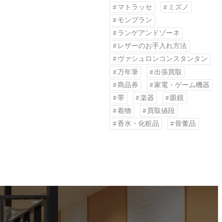
マトラッセ
ミズノ
モンブラン
ランゲアンドゾーネ
レザーのお手入れ方法
ヴァシュロンコンスタンタン
万年筆
出張買取
商品券
家電・ゲーム機器
帯
楽器
眼鏡
着物
買取値段
香水・化粧品
骨董品