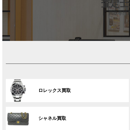
査定士
買取専門
グ
ル
ロレックス買取
ー
プ
リ
グ
ン
ル
ク
シャネル買取
ー
プ