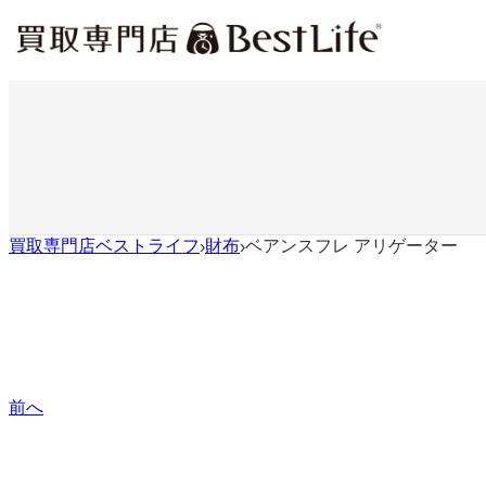
内
容
を
ス
キ
ッ
プ
買取専門店ベストライフ
財布
ベアンスフレ アリゲーター
›
›
前へ