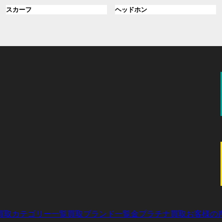
ル
ル
プ
プ
ン
グ
ン
グ
スカーフ
ヘッドホン
ー
ー
リ
リ
ク
ル
ク
ル
プ
プ
ン
ン
ー
ー
リ
リ
ク
ク
プ
プ
ン
ン
リ
リ
ク
ク
ン
ン
ク
ク
買取カテゴリー一覧
買取ブランド一覧
金プラチナ買取
お客様の