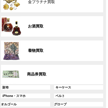
金プラチナ買取
ー
プ
リ
グ
ン
ル
ク
お酒買取
ー
プ
リ
グ
ン
ル
ク
着物買取
ー
プ
リ
グ
ン
ル
ク
商品券買取
ー
プ
リ
グ
グ
財布
キーケース
ン
ル
ル
グ
グ
iPhone・スマホ
ベルト
ク
ー
ー
ル
ル
プ
プ
グ
グ
オルゴール
グローブ
ー
ー
リ
リ