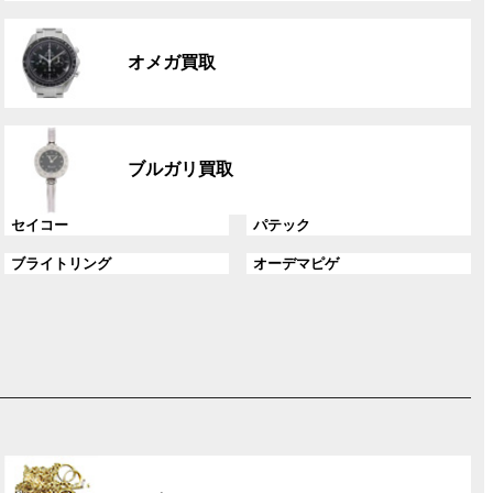
リ
グ
ン
ル
ク
オメガ買取
ー
プ
リ
グ
ン
ル
ク
ブルガリ買取
ー
プ
グ
グ
セイコー
パテック
リ
ル
ル
ン
グ
グ
ブライトリング
オーデマピゲ
ー
ー
ク
ル
ル
プ
プ
ー
ー
リ
リ
プ
プ
ン
ン
リ
リ
ク
ク
ン
ン
ク
ク
グ
ル