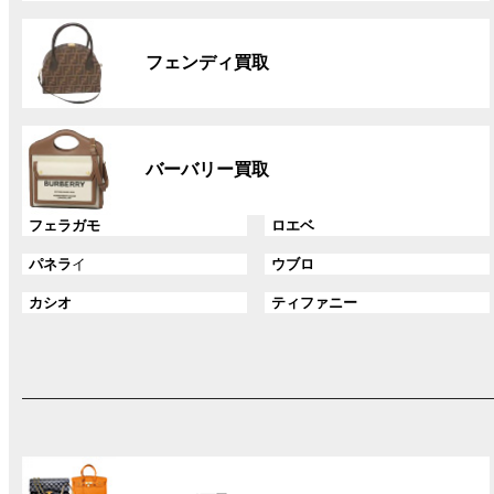
リ
グ
ン
ル
ク
フェンディ買取
ー
プ
リ
グ
ン
ル
ク
バーバリー買取
ー
プ
グ
グ
フェラガモ
ロエベ
リ
ル
ル
ン
グ
グ
パネラ
イ
ウブロ
ー
ー
ク
ル
ル
プ
プ
グ
グ
カシオ
ティファニー
ー
ー
リ
リ
ル
ル
プ
プ
ン
ン
ー
ー
リ
リ
ク
ク
プ
プ
ン
ン
リ
リ
ク
ク
ン
ン
ク
ク
グ
ル