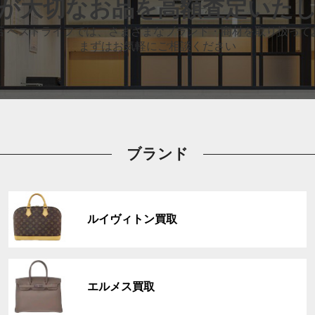
が大切なお品
を高額査定いた
店 ベストライフでは、
さまざまなブランド・商材を取り扱って
まずはお気軽にご相談ください
ブランド
グ
ル
ルイヴィトン買取
ー
プ
リ
グ
ン
ル
ク
エルメス買取
ー
プ