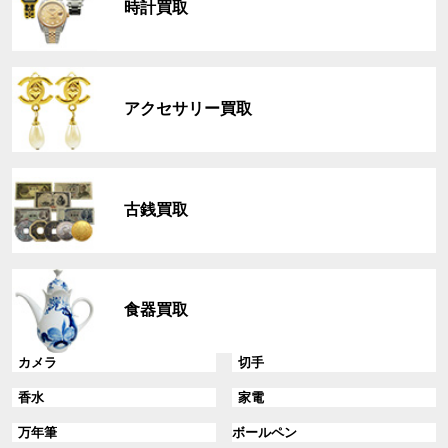
時計買取
ー
プ
リ
グ
ン
ル
ク
アクセサリー買取
ー
プ
リ
グ
ン
ル
ク
古銭買取
ー
プ
リ
グ
ン
ル
ク
食器買取
ー
プ
リ
グ
グ
カメラ
切手
ン
ル
ル
グ
グ
香水
家電
ク
ー
ー
ル
ル
プ
プ
グ
グ
万年筆
ボールペン
ー
ー
リ
リ