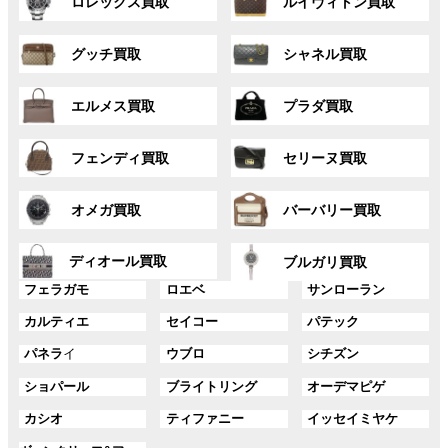
ロレックス買取
ルイヴィトン買取
ル
ル
ー
ー
グ
グ
プ
プ
グッチ買取
シャネル買取
ル
ル
リ
リ
ー
ー
ン
ン
グ
グ
プ
プ
ク
ク
エルメス買取
プラダ買取
ル
ル
リ
リ
ー
ー
ン
ン
グ
グ
プ
プ
ク
ク
フェンディ買取
セリーヌ買取
ル
ル
リ
リ
ー
ー
ン
ン
グ
グ
プ
プ
ク
ク
オメガ買取
バーバリー買取
ル
ル
リ
リ
ー
ー
ン
ン
グ
グ
プ
プ
ディオール買取
ク
ク
ブルガリ買取
ル
ル
リ
リ
グ
グ
グ
ー
ー
フェラガモ
ロエベ
サンローラン
ン
ン
ル
ル
ル
プ
プ
ク
ク
グ
グ
グ
カルティエ
セイコー
パテック
ー
ー
ー
リ
リ
ル
ル
ル
プ
プ
プ
ン
ン
グ
グ
グ
パネラ
イ
ウブロ
シチズン
ー
ー
ー
リ
リ
リ
ク
ク
ル
ル
ル
プ
プ
プ
ン
ン
ン
グ
グ
グ
ショパール
ブライトリング
オーデマピゲ
ー
ー
ー
リ
リ
リ
ク
ク
ク
ル
ル
ル
プ
プ
プ
ン
ン
ン
グ
グ
グ
カシオ
ティファニー
イッセイミヤケ
ー
ー
ー
リ
リ
リ
ク
ク
ク
ル
ル
ル
プ
プ
プ