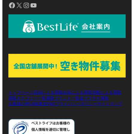
Facebook
X
Instagram
YouTube
トップページ
店頭による買取
出張による買取
宅配による買取
買取カテゴリー一覧
買取ブランド一覧
金プラチナ買取
お客様の声
LINE査定
プライバシーポリシー
サイトマップ
FAQ