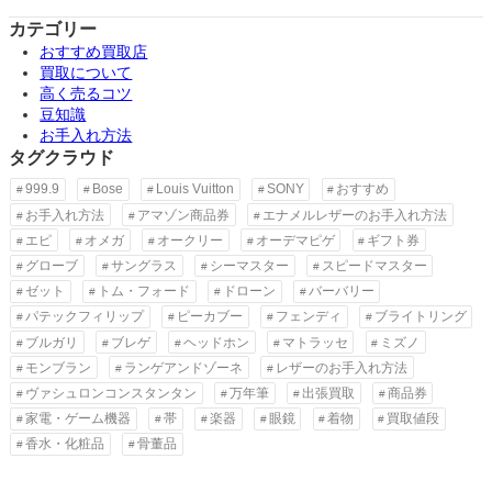
カテゴリー
おすすめ買取店
買取について
高く売るコツ
豆知識
お手入れ方法
タグクラウド
999.9
Bose
Louis Vuitton
SONY
おすすめ
お手入れ方法
アマゾン商品券
エナメルレザーのお手入れ方法
エピ
オメガ
オークリー
オーデマピゲ
ギフト券
グローブ
サングラス
シーマスター
スピードマスター
ゼット
トム・フォード
ドローン
バーバリー
パテックフィリップ
ピーカブー
フェンディ
ブライトリング
ブルガリ
ブレゲ
ヘッドホン
マトラッセ
ミズノ
モンブラン
ランゲアンドゾーネ
レザーのお手入れ方法
ヴァシュロンコンスタンタン
万年筆
出張買取
商品券
家電・ゲーム機器
帯
楽器
眼鏡
着物
買取値段
香水・化粧品
骨董品