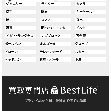
ー
ー
グ
グ
グ
ジュエリー
ライター
カメラ
ン
ン
プ
プ
ル
ル
ル
ク
ク
グ
グ
グ
切手
財布
キーケース
リ
リ
ー
ー
ー
ル
ル
ル
ン
ン
プ
プ
プ
グ
グ
グ
靴
コスメ
香水
ー
ー
ー
ク
ク
リ
リ
リ
ル
ル
ル
プ
プ
プ
ン
ン
ン
グ
グ
グ
家電
iPhone・スマホ
ベルト
ー
ー
ー
リ
リ
リ
ク
ク
ク
ル
ル
ル
プ
プ
プ
ン
ン
ン
グ
グ
グ
メガネ･サングラス
レゴブロック
万年筆
ー
ー
ー
リ
リ
リ
ク
ク
ク
ル
ル
ル
プ
プ
プ
ン
ン
ン
グ
グ
グ
ボールペン
オルゴール
グローブ
ー
ー
ー
リ
リ
リ
ク
ク
ク
ル
ル
ル
プ
プ
プ
ン
ン
ン
グ
グ
グ
ドローン
テレホンカード
スカーフ
ー
ー
ー
リ
リ
リ
ク
ク
ク
ル
ル
ル
プ
プ
プ
ン
ン
ン
グ
グ
グ
ヘッドホン
真珠・パール
毛皮
ー
ー
ー
リ
リ
リ
ク
ク
ク
ル
ル
ル
プ
プ
プ
ン
ン
ン
ー
ー
ー
リ
リ
リ
ク
ク
ク
プ
プ
プ
ン
ン
ン
リ
リ
リ
ク
ク
ク
ン
ン
ン
ク
ク
ク
ブランド品から日用雑貨まで何でも買取