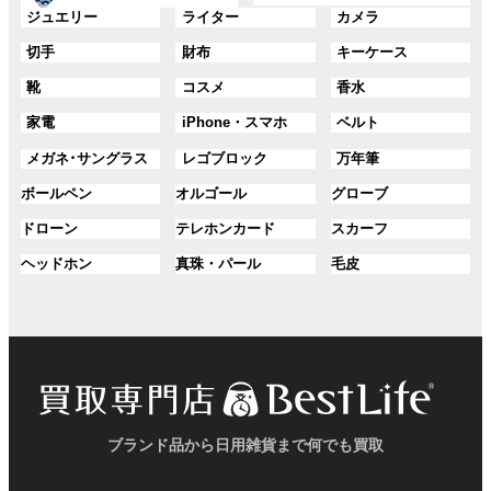
ー
ー
グ
グ
グ
ジュエリー
ライター
カメラ
ン
ン
プ
プ
ル
ル
ル
ク
ク
グ
グ
グ
切手
財布
キーケース
リ
リ
ー
ー
ー
ル
ル
ル
ン
ン
プ
プ
プ
グ
グ
グ
靴
コスメ
香水
ー
ー
ー
ク
ク
リ
リ
リ
ル
ル
ル
プ
プ
プ
ン
ン
ン
グ
グ
グ
家電
iPhone・スマホ
ベルト
ー
ー
ー
リ
リ
リ
ク
ク
ク
ル
ル
ル
プ
プ
プ
ン
ン
ン
グ
グ
グ
メガネ･サングラス
レゴブロック
万年筆
ー
ー
ー
リ
リ
リ
ク
ク
ク
ル
ル
ル
プ
プ
プ
ン
ン
ン
グ
グ
グ
ボールペン
オルゴール
グローブ
ー
ー
ー
リ
リ
リ
ク
ク
ク
ル
ル
ル
プ
プ
プ
ン
ン
ン
グ
グ
グ
ドローン
テレホンカード
スカーフ
ー
ー
ー
リ
リ
リ
ク
ク
ク
ル
ル
ル
プ
プ
プ
ン
ン
ン
グ
グ
グ
ヘッドホン
真珠・パール
毛皮
ー
ー
ー
リ
リ
リ
ク
ク
ク
ル
ル
ル
プ
プ
プ
ン
ン
ン
ー
ー
ー
リ
リ
リ
ク
ク
ク
プ
プ
プ
ン
ン
ン
リ
リ
リ
ク
ク
ク
ン
ン
ン
ク
ク
ク
ブランド品から日用雑貨まで何でも買取