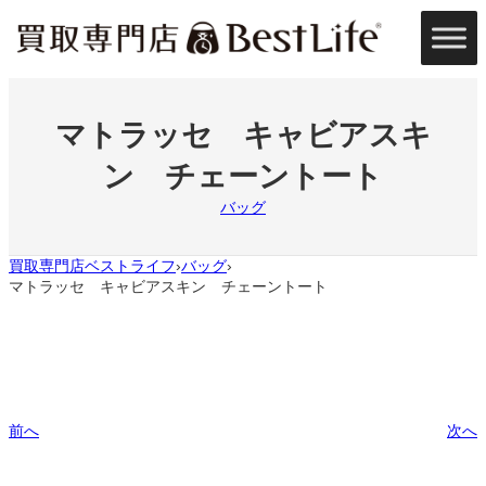
内
容
を
ス
キ
ッ
マトラッセ キャビアスキ
プ
ン チェーントート
バッグ
買取専門店ベストライフ
バッグ
›
›
マトラッセ キャビアスキン チェーントート
前へ
次へ