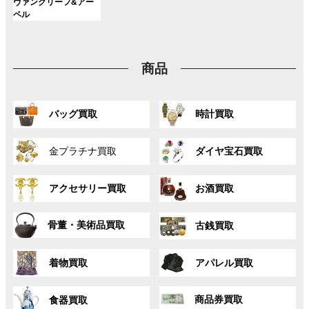
ン
ン
ン
グ
ヴァンクリーフ&アー
ー
ー
ー
リ
リ
リ
ク
ク
ク
ル
ペル
プ
プ
プ
ン
ン
ン
ー
リ
リ
リ
ク
ク
ク
プ
ン
ン
ン
リ
ク
ク
ク
商品
ン
ク
グ
グ
バッグ買取
時計買取
ル
ル
ー
ー
グ
グ
プ
プ
金プラチナ買取
ダイヤ宝石買取
ル
ル
リ
リ
ー
ー
ン
ン
グ
グ
プ
プ
ク
ク
アクセサリー買取
お酒買取
ル
ル
リ
リ
ー
ー
ン
ン
グ
グ
プ
プ
ク
ク
骨董・美術品買取
古銭買取
ル
ル
リ
リ
ー
ー
ン
ン
グ
グ
プ
プ
ク
ク
着物買取
アパレル買取
ル
ル
リ
リ
ー
ー
ン
ン
グ
グ
プ
プ
ク
ク
商品券買取
食器買取
ル
ル
リ
リ