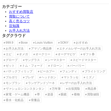
カテゴリー
おすすめ買取店
買取について
高く売るコツ
豆知識
お手入れ方法
タグクラウド
999.9
Bose
Louis Vuitton
SONY
おすすめ
お手入れ方法
アマゾン商品券
エナメルレザーのお手入れ方法
エピ
オメガ
オークリー
オーデマピゲ
ギフト券
グローブ
サングラス
シーマスター
スピードマスター
ゼット
トム・フォード
ドローン
バーバリー
パテックフィリップ
ピーカブー
フェンディ
ブライトリング
ブルガリ
ブレゲ
ヘッドホン
マトラッセ
ミズノ
モンブラン
ランゲアンドゾーネ
レザーのお手入れ方法
ヴァシュロンコンスタンタン
万年筆
出張買取
商品券
家電・ゲーム機器
帯
楽器
眼鏡
着物
買取値段
香水・化粧品
骨董品