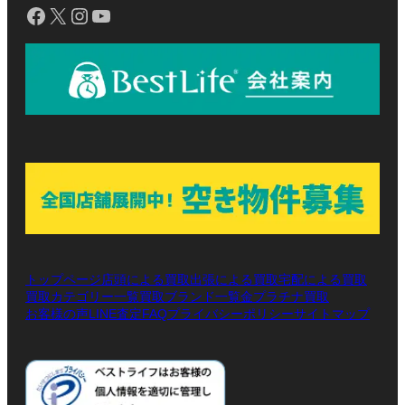
Facebook
X
Instagram
YouTube
トップページ
店頭による買取
出張による買取
宅配による買取
買取カテゴリー一覧
買取ブランド一覧
金プラチナ買取
お客様の声
LINE査定
プライバシーポリシー
サイトマップ
FAQ