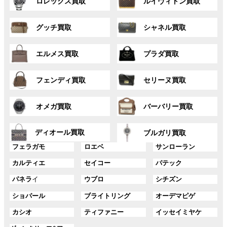
ロレックス買取
ルイヴィトン買取
ル
ル
ー
ー
グ
グ
プ
プ
グッチ買取
シャネル買取
ル
ル
リ
リ
ー
ー
ン
ン
グ
グ
プ
プ
ク
ク
エルメス買取
プラダ買取
ル
ル
リ
リ
ー
ー
ン
ン
グ
グ
プ
プ
ク
ク
フェンディ買取
セリーヌ買取
ル
ル
リ
リ
ー
ー
ン
ン
グ
グ
プ
プ
ク
ク
オメガ買取
バーバリー買取
ル
ル
リ
リ
ー
ー
ン
ン
グ
グ
プ
プ
ディオール買取
ク
ク
ブルガリ買取
ル
ル
リ
リ
グ
グ
グ
ー
ー
フェラガモ
ロエベ
サンローラン
ン
ン
ル
ル
ル
プ
プ
ク
ク
グ
グ
グ
カルティエ
セイコー
パテック
ー
ー
ー
リ
リ
ル
ル
ル
プ
プ
プ
ン
ン
グ
グ
グ
パネラ
イ
ウブロ
シチズン
ー
ー
ー
リ
リ
リ
ク
ク
ル
ル
ル
プ
プ
プ
ン
ン
ン
グ
グ
グ
ショパール
ブライトリング
オーデマピゲ
ー
ー
ー
リ
リ
リ
ク
ク
ク
ル
ル
ル
プ
プ
プ
ン
ン
ン
グ
グ
グ
カシオ
ティファニー
イッセイミヤケ
ー
ー
ー
リ
リ
リ
ク
ク
ク
ル
ル
ル
プ
プ
プ