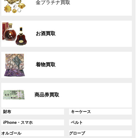
金プラチナ買取
ー
プ
リ
グ
ン
ル
ク
お酒買取
ー
プ
リ
グ
ン
ル
ク
着物買取
ー
プ
リ
グ
ン
ル
ク
商品券買取
ー
プ
リ
グ
グ
財布
キーケース
ン
ル
ル
グ
グ
iPhone・スマホ
ベルト
ク
ー
ー
ル
ル
プ
プ
グ
グ
オルゴール
グローブ
ー
ー
リ
リ