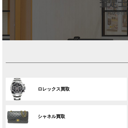
査定士
買取専門
グ
ル
ロレックス買取
ー
プ
リ
グ
ン
ル
ク
シャネル買取
ー
プ