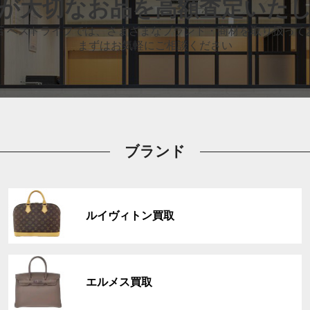
が大切なお品
を高額査定いた
店 ベストライフでは、
さまざまなブランド・商材を取り扱って
まずはお気軽にご相談ください
ブランド
グ
ル
ルイヴィトン買取
ー
プ
リ
グ
ン
ル
ク
エルメス買取
ー
プ