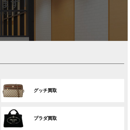
します！
おります。
グ
ル
グッチ買取
ー
プ
リ
グ
ン
ル
ク
プラダ買取
ー
プ