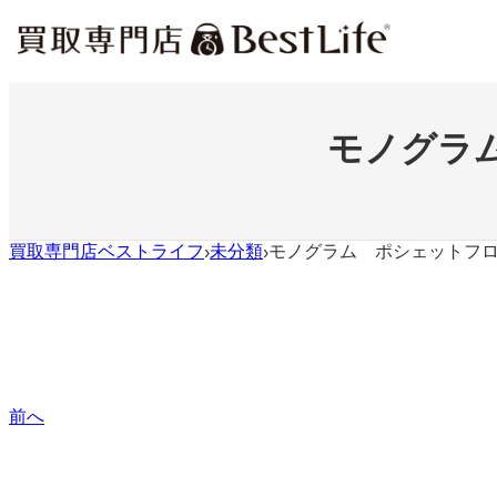
内
容
を
ス
キ
ッ
モノグラ
プ
買取専門店ベストライフ
未分類
モノグラム ポシェットフ
›
›
前へ