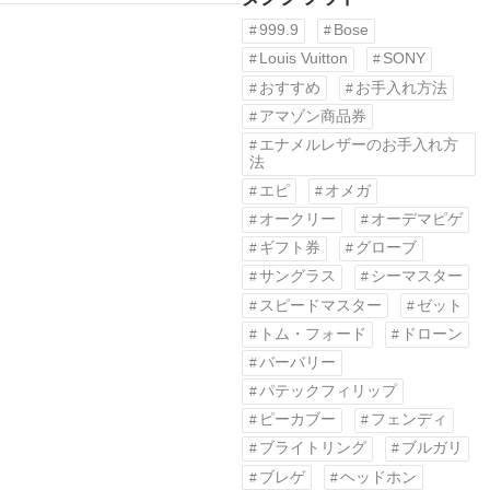
999.9
Bose
Louis Vuitton
SONY
おすすめ
お手入れ方法
アマゾン商品券
エナメルレザーのお手入れ方
法
エピ
オメガ
オークリー
オーデマピゲ
ギフト券
グローブ
サングラス
シーマスター
スピードマスター
ゼット
トム・フォード
ドローン
バーバリー
パテックフィリップ
ピーカブー
フェンディ
ブライトリング
ブルガリ
ブレゲ
ヘッドホン