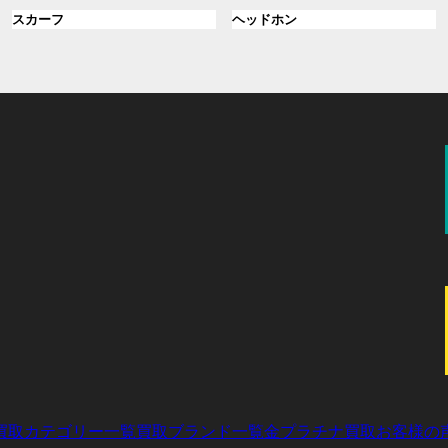
ル
ル
プ
プ
ン
グ
ン
グ
スカーフ
ヘッドホン
ー
ー
リ
リ
ク
ル
ク
ル
プ
プ
ン
ン
ー
ー
リ
リ
ク
ク
プ
プ
ン
ン
リ
リ
ク
ク
ン
ン
ク
ク
買取カテゴリー一覧
買取ブランド一覧
金プラチナ買取
お客様の