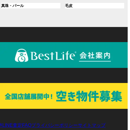
ル
ル
プ
プ
ン
グ
ン
グ
真珠・パール
毛皮
ー
ー
リ
リ
ク
ル
ク
ル
プ
プ
ン
ン
ー
ー
リ
リ
ク
ク
プ
プ
ン
ン
リ
リ
ク
ク
ン
ン
ク
ク
声
LINE査定
プライバシーポリシー
サイトマップ
FAQ