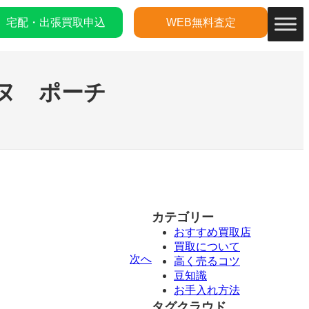
宅配・出張買取申込
WEB無料査定
ヌ ポーチ
カテゴリー
おすすめ買取店
買取について
次へ
高く売るコツ
豆知識
お手入れ方法
タグクラウド