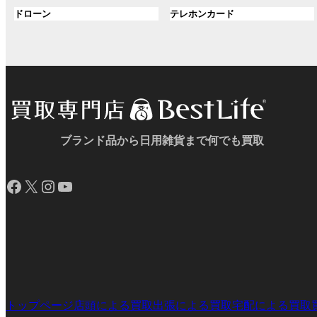
ル
ル
プ
プ
ン
グ
ン
グ
ドローン
テレホンカード
ー
ー
リ
リ
ク
ル
ク
ル
プ
プ
ン
ン
ー
ー
リ
リ
ク
ク
プ
プ
ン
ン
リ
リ
ク
ク
ン
ン
ク
ク
ブランド品から日用雑貨まで何でも買取
Facebook
X
Instagram
YouTube
トップページ
店頭による買取
出張による買取
宅配による買取