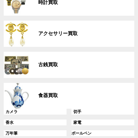
時計買取
ー
プ
リ
グ
ン
ル
ク
アクセサリー買取
ー
プ
リ
グ
ン
ル
ク
古銭買取
ー
プ
リ
グ
ン
ル
ク
食器買取
ー
プ
リ
グ
グ
カメラ
切手
ン
ル
ル
グ
グ
香水
家電
ク
ー
ー
ル
ル
プ
プ
グ
グ
万年筆
ボールペン
ー
ー
リ
リ