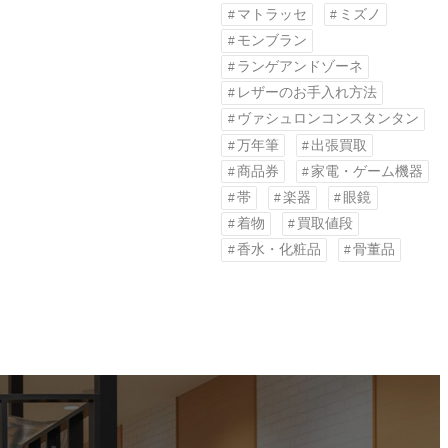
マトラッセ
ミズノ
モンブラン
ランゲアンドゾーネ
レザーのお手入れ方法
ヴァシュロンコンスタンタン
万年筆
出張買取
商品券
家電・ゲーム機器
帯
楽器
眼鏡
着物
買取値段
香水・化粧品
骨董品