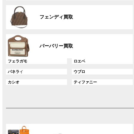
リ
グ
ン
ル
ク
フェンディ買取
ー
プ
リ
グ
ン
ル
ク
バーバリー買取
ー
プ
グ
グ
フェラガモ
ロエベ
リ
ル
ル
ン
グ
グ
パネラ
イ
ウブロ
ー
ー
ク
ル
ル
プ
プ
グ
グ
カシオ
ティファニー
ー
ー
リ
リ
ル
ル
プ
プ
ン
ン
ー
ー
リ
リ
ク
ク
プ
プ
ン
ン
リ
リ
ク
ク
ン
ン
ク
ク
グ
ル