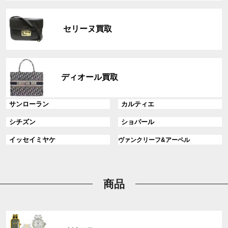
リ
グ
ン
ル
ク
セリーヌ買取
ー
プ
リ
グ
ン
ル
ディオール買取
ク
ー
プ
グ
グ
サンローラン
カルティエ
リ
ル
ル
ン
グ
グ
シチズン
ショパール
ー
ー
ク
ル
ル
プ
プ
グ
グ
イッセイミヤケ
ヴァンクリーフ&アーペル
ー
ー
リ
リ
ル
ル
プ
プ
ン
ン
ー
ー
リ
リ
ク
ク
プ
プ
ン
ン
リ
リ
商品
ク
ク
ン
ン
ク
ク
グ
ル