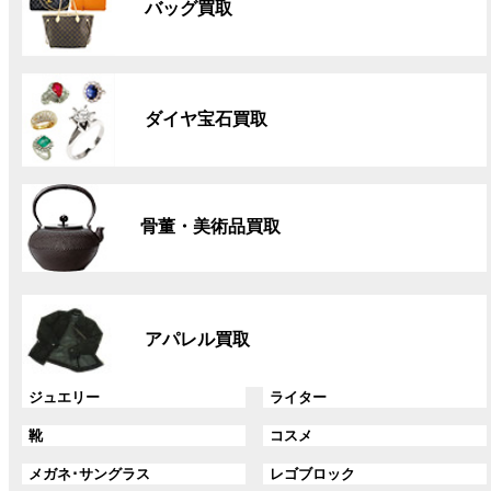
バッグ買取
ー
プ
リ
グ
ン
ル
ク
ダイヤ宝石買取
ー
プ
リ
グ
ン
ル
ク
骨董・美術品買取
ー
プ
リ
グ
ン
ル
ク
アパレル買取
ー
プ
リ
グ
グ
ジュエリー
ライター
ン
ル
ル
グ
グ
靴
コスメ
ク
ー
ー
ル
ル
プ
プ
グ
グ
メガネ･サングラス
レゴブロック
ー
ー
リ
リ