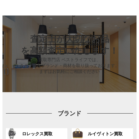
査定士が大切なお品
を高額査定いたします！
買取専門店 ベストライフでは、
さまざまなブランド・商材を取り扱っております。
まずはお気軽にご相談ください
ブランド
グ
グ
ロレックス買取
ルイヴィトン買取
ル
ル