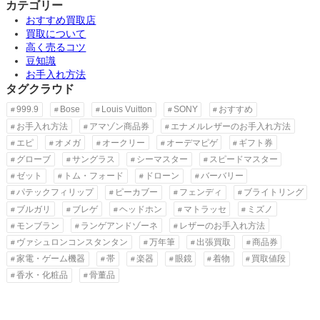
カテゴリー
おすすめ買取店
買取について
高く売るコツ
豆知識
お手入れ方法
タグクラウド
999.9
Bose
Louis Vuitton
SONY
おすすめ
お手入れ方法
アマゾン商品券
エナメルレザーのお手入れ方法
エピ
オメガ
オークリー
オーデマピゲ
ギフト券
グローブ
サングラス
シーマスター
スピードマスター
ゼット
トム・フォード
ドローン
バーバリー
パテックフィリップ
ピーカブー
フェンディ
ブライトリング
ブルガリ
ブレゲ
ヘッドホン
マトラッセ
ミズノ
モンブラン
ランゲアンドゾーネ
レザーのお手入れ方法
ヴァシュロンコンスタンタン
万年筆
出張買取
商品券
家電・ゲーム機器
帯
楽器
眼鏡
着物
買取値段
香水・化粧品
骨董品