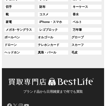
プ
プ
ル
ル
ル
ク
ク
グ
グ
グ
切手
財布
キーケース
リ
リ
ー
ー
ー
ル
ル
ル
ン
ン
プ
プ
プ
グ
グ
グ
靴
コスメ
香水
ー
ー
ー
ク
ク
リ
リ
リ
ル
ル
ル
プ
プ
プ
ン
ン
ン
グ
グ
グ
家電
iPhone・スマホ
ベルト
ー
ー
ー
リ
リ
リ
ク
ク
ク
ル
ル
ル
プ
プ
プ
ン
ン
ン
グ
グ
グ
メガネ･サングラス
レゴブロック
万年筆
ー
ー
ー
リ
リ
リ
ク
ク
ク
ル
ル
ル
プ
プ
プ
ン
ン
ン
グ
グ
グ
ボールペン
オルゴール
グローブ
ー
ー
ー
リ
リ
リ
ク
ク
ク
ル
ル
ル
プ
プ
プ
ン
ン
ン
グ
グ
グ
ドローン
テレホンカード
スカーフ
ー
ー
ー
リ
リ
リ
ク
ク
ク
ル
ル
ル
プ
プ
プ
ン
ン
ン
グ
グ
グ
ヘッドホン
真珠・パール
毛皮
ー
ー
ー
リ
リ
リ
ク
ク
ク
ル
ル
ル
プ
プ
プ
ン
ン
ン
ー
ー
ー
リ
リ
リ
ク
ク
ク
プ
プ
プ
ン
ン
ン
リ
リ
リ
ク
ク
ク
ン
ン
ン
ク
ク
ク
ブランド品から日用雑貨まで何でも買取
Facebook
X
Instagram
YouTube