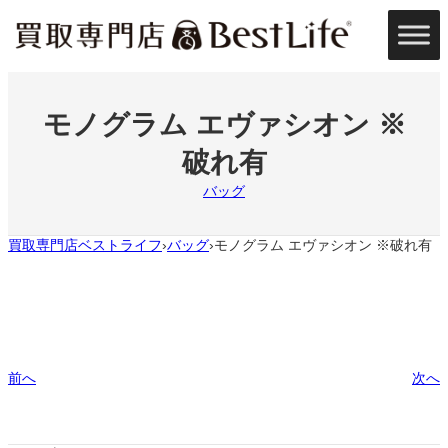
内
容
を
ス
キ
ッ
モノグラム エヴァシオン ※
プ
破れ有
バッグ
買取専門店ベストライフ
バッグ
モノグラム エヴァシオン ※破れ有
›
›
前へ
次へ