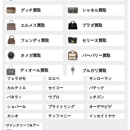
ー
ー
グ
グ
プ
プ
グッチ買取
シャネル買取
ル
ル
リ
リ
ー
ー
ン
ン
グ
グ
プ
プ
ク
ク
エルメス買取
プラダ買取
ル
ル
リ
リ
ー
ー
ン
ン
グ
グ
プ
プ
ク
ク
フェンディ買取
セリーヌ買取
ル
ル
リ
リ
ー
ー
ン
ン
グ
グ
プ
プ
ク
ク
オメガ買取
バーバリー買取
ル
ル
リ
リ
ー
ー
ン
ン
グ
グ
プ
プ
ディオール買取
ク
ク
ブルガリ買取
ル
ル
リ
リ
グ
グ
グ
ー
ー
フェラガモ
ロエベ
サンローラン
ン
ン
ル
ル
ル
プ
プ
ク
ク
グ
グ
グ
カルティエ
セイコー
パテック
ー
ー
ー
リ
リ
ル
ル
ル
プ
プ
プ
ン
ン
グ
グ
グ
パネラ
イ
ウブロ
シチズン
ー
ー
ー
リ
リ
リ
ク
ク
ル
ル
ル
プ
プ
プ
ン
ン
ン
グ
グ
グ
ショパール
ブライトリング
オーデマピゲ
ー
ー
ー
リ
リ
リ
ク
ク
ク
ル
ル
ル
プ
プ
プ
ン
ン
ン
グ
グ
グ
カシオ
ティファニー
イッセイミヤケ
ー
ー
ー
リ
リ
リ
ク
ク
ク
ル
ル
ル
プ
プ
プ
ン
ン
ン
グ
ヴァンクリーフ&アー
ー
ー
ー
リ
リ
リ