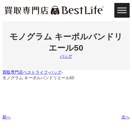
内
容
を
ス
キ
ッ
モノグラム キーポルバンドリ
プ
エール50
バッグ
買取専門店ベストライフ
バッグ
›
›
モノグラム キーポルバンドリエール50
前へ
次へ