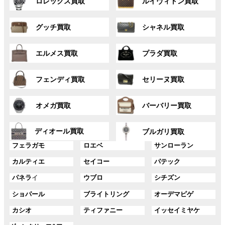
ロレックス買取
ルイヴィトン買取
ル
ル
ー
ー
グ
グ
プ
プ
グッチ買取
シャネル買取
ル
ル
リ
リ
ー
ー
ン
ン
グ
グ
プ
プ
ク
ク
エルメス買取
プラダ買取
ル
ル
リ
リ
ー
ー
ン
ン
グ
グ
プ
プ
ク
ク
フェンディ買取
セリーヌ買取
ル
ル
リ
リ
ー
ー
ン
ン
グ
グ
プ
プ
ク
ク
オメガ買取
バーバリー買取
ル
ル
リ
リ
ー
ー
ン
ン
グ
グ
プ
プ
ディオール買取
ク
ク
ブルガリ買取
ル
ル
リ
リ
グ
グ
グ
ー
ー
フェラガモ
ロエベ
サンローラン
ン
ン
ル
ル
ル
プ
プ
ク
ク
グ
グ
グ
カルティエ
セイコー
パテック
ー
ー
ー
リ
リ
ル
ル
ル
プ
プ
プ
ン
ン
グ
グ
グ
パネラ
イ
ウブロ
シチズン
ー
ー
ー
リ
リ
リ
ク
ク
ル
ル
ル
プ
プ
プ
ン
ン
ン
グ
グ
グ
ショパール
ブライトリング
オーデマピゲ
ー
ー
ー
リ
リ
リ
ク
ク
ク
ル
ル
ル
プ
プ
プ
ン
ン
ン
グ
グ
グ
カシオ
ティファニー
イッセイミヤケ
ー
ー
ー
リ
リ
リ
ク
ク
ク
ル
ル
ル
プ
プ
プ