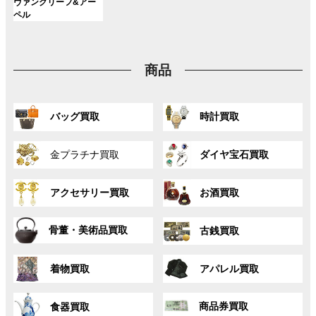
ン
ン
ン
グ
ヴァンクリーフ&アー
ー
ー
ー
リ
リ
リ
ク
ク
ク
ル
ペル
プ
プ
プ
ン
ン
ン
ー
リ
リ
リ
ク
ク
ク
プ
ン
ン
ン
リ
ク
ク
ク
商品
ン
ク
グ
グ
バッグ買取
時計買取
ル
ル
ー
ー
グ
グ
プ
プ
金プラチナ買取
ダイヤ宝石買取
ル
ル
リ
リ
ー
ー
ン
ン
グ
グ
プ
プ
ク
ク
アクセサリー買取
お酒買取
ル
ル
リ
リ
ー
ー
ン
ン
グ
グ
プ
プ
ク
ク
骨董・美術品買取
古銭買取
ル
ル
リ
リ
ー
ー
ン
ン
グ
グ
プ
プ
ク
ク
着物買取
アパレル買取
ル
ル
リ
リ
ー
ー
ン
ン
グ
グ
プ
プ
ク
ク
商品券買取
食器買取
ル
ル
リ
リ