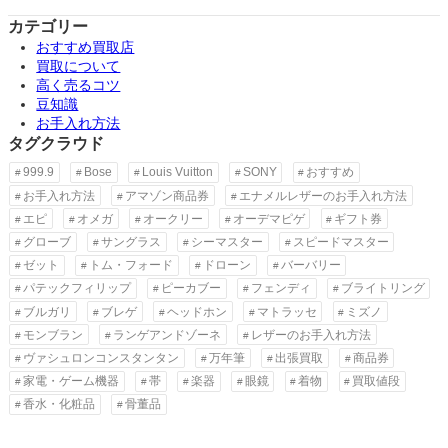
カテゴリー
おすすめ買取店
買取について
高く売るコツ
豆知識
お手入れ方法
タグクラウド
999.9
Bose
Louis Vuitton
SONY
おすすめ
お手入れ方法
アマゾン商品券
エナメルレザーのお手入れ方法
エピ
オメガ
オークリー
オーデマピゲ
ギフト券
グローブ
サングラス
シーマスター
スピードマスター
ゼット
トム・フォード
ドローン
バーバリー
パテックフィリップ
ピーカブー
フェンディ
ブライトリング
ブルガリ
ブレゲ
ヘッドホン
マトラッセ
ミズノ
モンブラン
ランゲアンドゾーネ
レザーのお手入れ方法
ヴァシュロンコンスタンタン
万年筆
出張買取
商品券
家電・ゲーム機器
帯
楽器
眼鏡
着物
買取値段
香水・化粧品
骨董品