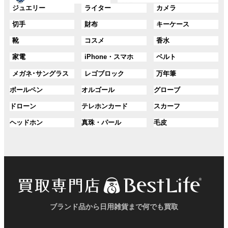
ー
ー
グ
グ
グ
ジュエリー
ライター
カメラ
ン
ン
プ
プ
ル
ル
ル
ク
ク
グ
グ
グ
切手
財布
キーケース
リ
リ
ー
ー
ー
ル
ル
ル
ン
ン
プ
プ
プ
グ
グ
グ
靴
コスメ
香水
ー
ー
ー
ク
ク
リ
リ
リ
ル
ル
ル
プ
プ
プ
ン
ン
ン
グ
グ
グ
家電
iPhone・スマホ
ベルト
ー
ー
ー
リ
リ
リ
ク
ク
ク
ル
ル
ル
プ
プ
プ
ン
ン
ン
グ
グ
グ
メガネ･サングラス
レゴブロック
万年筆
ー
ー
ー
リ
リ
リ
ク
ク
ク
ル
ル
ル
プ
プ
プ
ン
ン
ン
グ
グ
グ
ボールペン
オルゴール
グローブ
ー
ー
ー
リ
リ
リ
ク
ク
ク
ル
ル
ル
プ
プ
プ
ン
ン
ン
グ
グ
グ
ドローン
テレホンカード
スカーフ
ー
ー
ー
リ
リ
リ
ク
ク
ク
ル
ル
ル
プ
プ
プ
ン
ン
ン
グ
グ
グ
ヘッドホン
真珠・パール
毛皮
ー
ー
ー
リ
リ
リ
ク
ク
ク
ル
ル
ル
プ
プ
プ
ン
ン
ン
ー
ー
ー
リ
リ
リ
ク
ク
ク
プ
プ
プ
ン
ン
ン
リ
リ
リ
ク
ク
ク
ン
ン
ン
ク
ク
ク
ブランド品から日用雑貨まで何でも買取