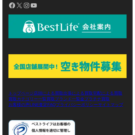
Facebook
X
Instagram
YouTube
トップページ
店頭による買取
出張による買取
宅配による買取
買取カテゴリー一覧
買取ブランド一覧
金プラチナ買取
お客様の声
LINE査定
プライバシーポリシー
サイトマップ
FAQ