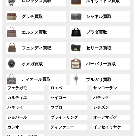
ロレックス買取
ルイヴィトン買取
ル
ル
ー
ー
グ
グ
プ
プ
グッチ買取
シャネル買取
ル
ル
リ
リ
ー
ー
ン
ン
グ
グ
プ
プ
ク
ク
エルメス買取
プラダ買取
ル
ル
リ
リ
ー
ー
ン
ン
グ
グ
プ
プ
ク
ク
フェンディ買取
セリーヌ買取
ル
ル
リ
リ
ー
ー
ン
ン
グ
グ
プ
プ
ク
ク
オメガ買取
バーバリー買取
ル
ル
リ
リ
ー
ー
ン
ン
グ
グ
プ
プ
ディオール買取
ク
ク
ブルガリ買取
ル
ル
リ
リ
グ
グ
グ
ー
ー
フェラガモ
ロエベ
サンローラン
ン
ン
ル
ル
ル
プ
プ
ク
ク
グ
グ
グ
カルティエ
セイコー
パテック
ー
ー
ー
リ
リ
ル
ル
ル
プ
プ
プ
ン
ン
グ
グ
グ
パネラ
イ
ウブロ
シチズン
ー
ー
ー
リ
リ
リ
ク
ク
ル
ル
ル
プ
プ
プ
ン
ン
ン
グ
グ
グ
ショパール
ブライトリング
オーデマピゲ
ー
ー
ー
リ
リ
リ
ク
ク
ク
ル
ル
ル
プ
プ
プ
ン
ン
ン
グ
グ
グ
カシオ
ティファニー
イッセイミヤケ
ー
ー
ー
リ
リ
リ
ク
ク
ク
ル
ル
ル
プ
プ
プ