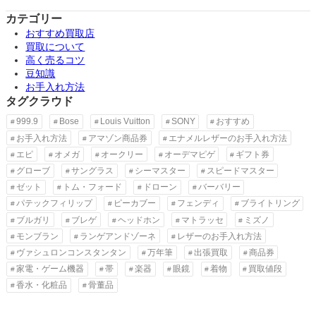
カテゴリー
おすすめ買取店
買取について
高く売るコツ
豆知識
お手入れ方法
タグクラウド
999.9
Bose
Louis Vuitton
SONY
おすすめ
お手入れ方法
アマゾン商品券
エナメルレザーのお手入れ方法
エピ
オメガ
オークリー
オーデマピゲ
ギフト券
グローブ
サングラス
シーマスター
スピードマスター
ゼット
トム・フォード
ドローン
バーバリー
パテックフィリップ
ピーカブー
フェンディ
ブライトリング
ブルガリ
ブレゲ
ヘッドホン
マトラッセ
ミズノ
モンブラン
ランゲアンドゾーネ
レザーのお手入れ方法
ヴァシュロンコンスタンタン
万年筆
出張買取
商品券
家電・ゲーム機器
帯
楽器
眼鏡
着物
買取値段
香水・化粧品
骨董品