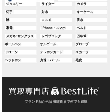
ー
ー
グ
グ
グ
ジュエリー
ライター
カメラ
ン
ン
プ
プ
ル
ル
ル
ク
ク
グ
グ
グ
切手
財布
キーケース
リ
リ
ー
ー
ー
ル
ル
ル
ン
ン
プ
プ
プ
グ
グ
グ
靴
コスメ
香水
ー
ー
ー
ク
ク
リ
リ
リ
ル
ル
ル
プ
プ
プ
ン
ン
ン
グ
グ
グ
家電
iPhone・スマホ
ベルト
ー
ー
ー
リ
リ
リ
ク
ク
ク
ル
ル
ル
プ
プ
プ
ン
ン
ン
グ
グ
グ
メガネ･サングラス
レゴブロック
万年筆
ー
ー
ー
リ
リ
リ
ク
ク
ク
ル
ル
ル
プ
プ
プ
ン
ン
ン
グ
グ
グ
ボールペン
オルゴール
グローブ
ー
ー
ー
リ
リ
リ
ク
ク
ク
ル
ル
ル
プ
プ
プ
ン
ン
ン
グ
グ
グ
ドローン
テレホンカード
スカーフ
ー
ー
ー
リ
リ
リ
ク
ク
ク
ル
ル
ル
プ
プ
プ
ン
ン
ン
グ
グ
グ
ヘッドホン
真珠・パール
毛皮
ー
ー
ー
リ
リ
リ
ク
ク
ク
ル
ル
ル
プ
プ
プ
ン
ン
ン
ー
ー
ー
リ
リ
リ
ク
ク
ク
プ
プ
プ
ン
ン
ン
リ
リ
リ
ク
ク
ク
ン
ン
ン
ク
ク
ク
ブランド品から日用雑貨まで何でも買取