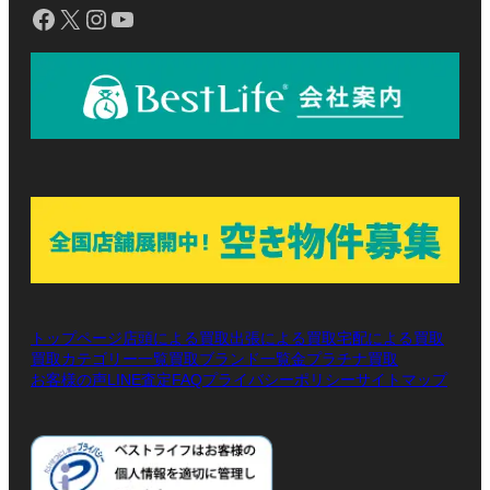
Facebook
X
Instagram
YouTube
トップページ
店頭による買取
出張による買取
宅配による買取
買取カテゴリー一覧
買取ブランド一覧
金プラチナ買取
お客様の声
LINE査定
プライバシーポリシー
サイトマップ
FAQ