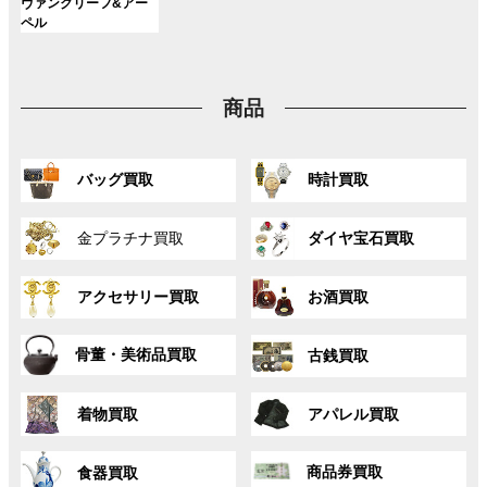
ン
ン
ン
グ
ヴァンクリーフ&アー
ー
ー
ー
リ
リ
リ
ク
ク
ク
ル
ペル
プ
プ
プ
ン
ン
ン
ー
リ
リ
リ
ク
ク
ク
プ
ン
ン
ン
リ
ク
ク
ク
商品
ン
ク
グ
グ
バッグ買取
時計買取
ル
ル
ー
ー
グ
グ
プ
プ
金プラチナ買取
ダイヤ宝石買取
ル
ル
リ
リ
ー
ー
ン
ン
グ
グ
プ
プ
ク
ク
アクセサリー買取
お酒買取
ル
ル
リ
リ
ー
ー
ン
ン
グ
グ
プ
プ
ク
ク
骨董・美術品買取
古銭買取
ル
ル
リ
リ
ー
ー
ン
ン
グ
グ
プ
プ
ク
ク
着物買取
アパレル買取
ル
ル
リ
リ
ー
ー
ン
ン
グ
グ
プ
プ
ク
ク
商品券買取
食器買取
ル
ル
リ
リ