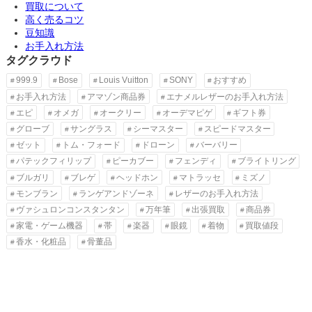
買取について
高く売るコツ
豆知識
お手入れ方法
タグクラウド
999.9
Bose
Louis Vuitton
SONY
おすすめ
お手入れ方法
アマゾン商品券
エナメルレザーのお手入れ方法
エピ
オメガ
オークリー
オーデマピゲ
ギフト券
グローブ
サングラス
シーマスター
スピードマスター
ゼット
トム・フォード
ドローン
バーバリー
パテックフィリップ
ピーカブー
フェンディ
ブライトリング
ブルガリ
ブレゲ
ヘッドホン
マトラッセ
ミズノ
モンブラン
ランゲアンドゾーネ
レザーのお手入れ方法
ヴァシュロンコンスタンタン
万年筆
出張買取
商品券
家電・ゲーム機器
帯
楽器
眼鏡
着物
買取値段
香水・化粧品
骨董品