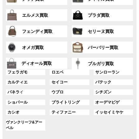
ル
ル
リ
リ
ー
ー
ン
ン
グ
グ
プ
プ
ク
ク
エルメス買取
プラダ買取
ル
ル
リ
リ
ー
ー
ン
ン
グ
グ
プ
プ
ク
ク
フェンディ買取
セリーヌ買取
ル
ル
リ
リ
ー
ー
ン
ン
グ
グ
プ
プ
ク
ク
オメガ買取
バーバリー買取
ル
ル
リ
リ
ー
ー
ン
ン
グ
グ
プ
プ
ディオール買取
ク
ク
ブルガリ買取
ル
ル
リ
リ
グ
グ
グ
ー
ー
フェラガモ
ロエベ
サンローラン
ン
ン
ル
ル
ル
プ
プ
ク
ク
グ
グ
グ
カルティエ
セイコー
パテック
ー
ー
ー
リ
リ
ル
ル
ル
プ
プ
プ
ン
ン
グ
グ
グ
パネラ
イ
ウブロ
シチズン
ー
ー
ー
リ
リ
リ
ク
ク
ル
ル
ル
プ
プ
プ
ン
ン
ン
グ
グ
グ
ショパール
ブライトリング
オーデマピゲ
ー
ー
ー
リ
リ
リ
ク
ク
ク
ル
ル
ル
プ
プ
プ
ン
ン
ン
グ
グ
グ
カシオ
ティファニー
イッセイミヤケ
ー
ー
ー
リ
リ
リ
ク
ク
ク
ル
ル
ル
プ
プ
プ
ン
ン
ン
グ
ヴァンクリーフ&アー
ー
ー
ー
リ
リ
リ
ク
ク
ク
ル
ペル
プ
プ
プ
ン
ン
ン
ー
リ
リ
リ
ク
ク
ク