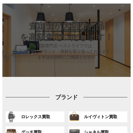
査定士が大切なお品
を高額査定いたします！
買取専門店 ベストライフでは、
さまざまなブランド・商材を取り扱っております。
まずはお気軽にご相談ください
ブランド
グ
グ
ロレックス買取
ルイヴィトン買取
ル
ル
ー
ー
グ
グ
プ
プ
グッチ買取
シャネル買取