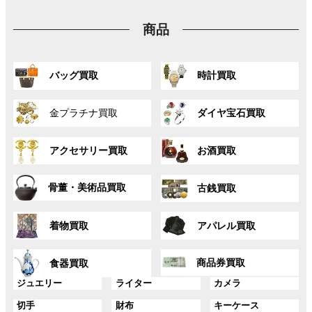
プ
ン
ン
ン
リ
ク
ク
ク
商品
ン
ク
グ
グ
バッグ買取
時計買取
ル
ル
ー
ー
グ
グ
プ
プ
金プラチナ買取
ダイヤ宝石買取
ル
ル
リ
リ
ー
ー
ン
ン
グ
グ
プ
プ
ク
ク
アクセサリー買取
お酒買取
ル
ル
リ
リ
ー
ー
ン
ン
グ
グ
プ
プ
ク
ク
骨董・美術品買取
古銭買取
ル
ル
リ
リ
ー
ー
ン
ン
グ
グ
プ
プ
ク
ク
着物買取
アパレル買取
ル
ル
リ
リ
ー
ー
ン
ン
グ
グ
プ
プ
ク
ク
商品券買取
食器買取
ル
ル
リ
リ
ー
ー
グ
グ
グ
ジュエリー
ライター
カメラ
ン
ン
プ
プ
ル
ル
ル
ク
ク
グ
グ
グ
切手
財布
キーケース
リ
リ
ー
ー
ー