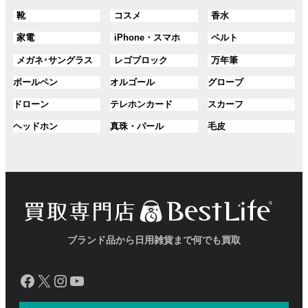
ル
ル
ル
ン
ン
プ
プ
プ
グ
グ
グ
靴
コスメ
香水
ー
ー
ー
ク
ク
リ
リ
リ
ル
ル
ル
プ
プ
プ
ン
ン
ン
グ
グ
グ
家電
iPhone・スマホ
ベルト
ー
ー
ー
リ
リ
リ
ク
ク
ク
ル
ル
ル
プ
プ
プ
ン
ン
ン
グ
グ
グ
メガネ･サングラス
レゴブロック
万年筆
ー
ー
ー
リ
リ
リ
ク
ク
ク
ル
ル
ル
プ
プ
プ
ン
ン
ン
グ
グ
グ
ボールペン
オルゴール
グローブ
ー
ー
ー
リ
リ
リ
ク
ク
ク
ル
ル
ル
プ
プ
プ
ン
ン
ン
グ
グ
グ
ドローン
テレホンカード
スカーフ
ー
ー
ー
リ
リ
リ
ク
ク
ク
ル
ル
ル
プ
プ
プ
ン
ン
ン
グ
グ
グ
ヘッドホン
真珠・パール
毛皮
ー
ー
ー
リ
リ
リ
ク
ク
ク
ル
ル
ル
プ
プ
プ
ン
ン
ン
ー
ー
ー
リ
リ
リ
ク
ク
ク
プ
プ
プ
ン
ン
ン
リ
リ
リ
ク
ク
ク
ン
ン
ン
ク
ク
ク
ブランド品から日用雑貨まで何でも買取
Facebook
X
Instagram
YouTube