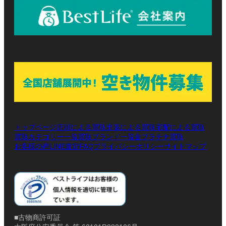
トップページ
店頭による買取
出張による買取
宅配による買取
買取カテゴリー一覧
買取ブランド一覧
金プラチナ買取
お客様の声
LINE査定
プライバシーポリシー
サイトマップ
FAQ
■古物商許可証