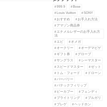
999.9
Bose
Louis Vuitton
SONY
おすすめ
お手入れ方法
アマゾン商品券
エナメルレザーのお手入れ方
法
エピ
オメガ
オークリー
オーデマピゲ
ギフト券
グローブ
サングラス
シーマスター
スピードマスター
ゼット
トム・フォード
ドローン
バーバリー
パテックフィリップ
ピーカブー
フェンディ
ブライトリング
ブルガリ
ブレゲ
ヘッドホン