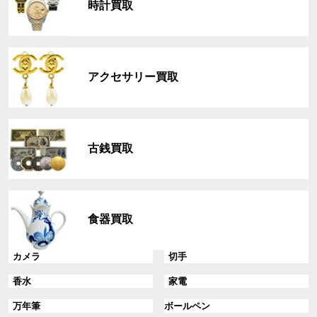
時計買取
ー
プ
リ
グ
ン
ル
ク
アクセサリー買取
ー
プ
リ
グ
ン
ル
ク
古銭買取
ー
プ
リ
グ
ン
ル
ク
食器買取
ー
プ
リ
グ
グ
カメラ
切手
ン
ル
ル
グ
グ
香水
家電
ク
ー
ー
ル
ル
プ
プ
グ
グ
万年筆
ボールペン
ー
ー
リ
リ