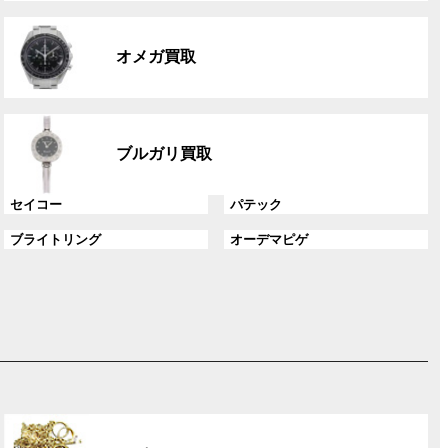
リ
グ
ン
ル
ク
オメガ買取
ー
プ
リ
グ
ン
ル
ク
ブルガリ買取
ー
プ
グ
グ
セイコー
パテック
リ
ル
ル
ン
グ
グ
ブライトリング
オーデマピゲ
ー
ー
ク
ル
ル
プ
プ
ー
ー
リ
リ
プ
プ
ン
ン
リ
リ
ク
ク
ン
ン
ク
ク
グ
ル