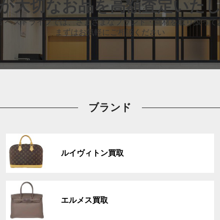
が大切なお品
を高額査定いた
店 ベストライフでは、
さまざまなブランド・商材を取り扱って
まずはお気軽にご相談ください
ブランド
グ
ル
ルイヴィトン買取
ー
プ
リ
グ
ン
ル
ク
エルメス買取
ー
プ