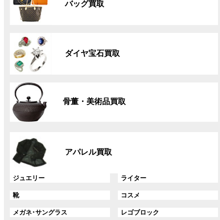
バッグ買取
ー
プ
リ
グ
ン
ル
ク
ダイヤ宝石買取
ー
プ
リ
グ
ン
ル
ク
骨董・美術品買取
ー
プ
リ
グ
ン
ル
ク
アパレル買取
ー
プ
リ
グ
グ
ジュエリー
ライター
ン
ル
ル
グ
グ
靴
コスメ
ク
ー
ー
ル
ル
プ
プ
グ
グ
メガネ･サングラス
レゴブロック
ー
ー
リ
リ