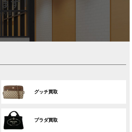
します！
おります。
グ
ル
グッチ買取
ー
プ
リ
グ
ン
ル
ク
プラダ買取
ー
プ