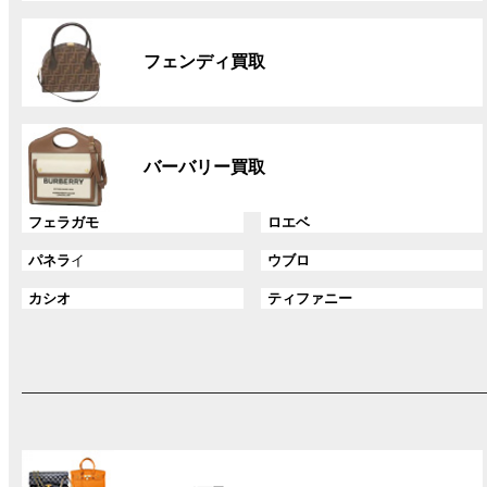
リ
グ
ン
ル
ク
フェンディ買取
ー
プ
リ
グ
ン
ル
ク
バーバリー買取
ー
プ
グ
グ
フェラガモ
ロエベ
リ
ル
ル
ン
グ
グ
パネラ
イ
ウブロ
ー
ー
ク
ル
ル
プ
プ
グ
グ
カシオ
ティファニー
ー
ー
リ
リ
ル
ル
プ
プ
ン
ン
ー
ー
リ
リ
ク
ク
プ
プ
ン
ン
リ
リ
ク
ク
ン
ン
ク
ク
グ
ル