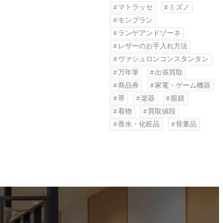
マトラッセ
ミズノ
モンブラン
ランゲアンドゾーネ
レザーのお手入れ方法
ヴァシュロンコンスタンタン
万年筆
出張買取
商品券
家電・ゲーム機器
帯
楽器
眼鏡
着物
買取値段
香水・化粧品
骨董品