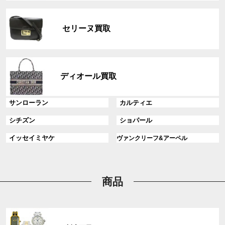
リ
グ
ン
ル
ク
セリーヌ買取
ー
プ
リ
グ
ン
ル
ディオール買取
ク
ー
プ
グ
グ
サンローラン
カルティエ
リ
ル
ル
ン
グ
グ
シチズン
ショパール
ー
ー
ク
ル
ル
プ
プ
グ
グ
イッセイミヤケ
ヴァンクリーフ&アーペル
ー
ー
リ
リ
ル
ル
プ
プ
ン
ン
ー
ー
リ
リ
ク
ク
プ
プ
ン
ン
リ
リ
商品
ク
ク
ン
ン
ク
ク
グ
ル