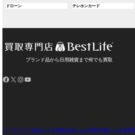
ル
ル
プ
プ
ン
グ
ン
グ
ドローン
テレホンカード
ー
ー
リ
リ
ク
ル
ク
ル
プ
プ
ン
ン
ー
ー
リ
リ
ク
ク
プ
プ
ン
ン
リ
リ
ク
ク
ン
ン
ク
ク
ブランド品から日用雑貨まで何でも買取
Facebook
X
Instagram
YouTube
トップページ
店頭による買取
出張による買取
宅配による買取