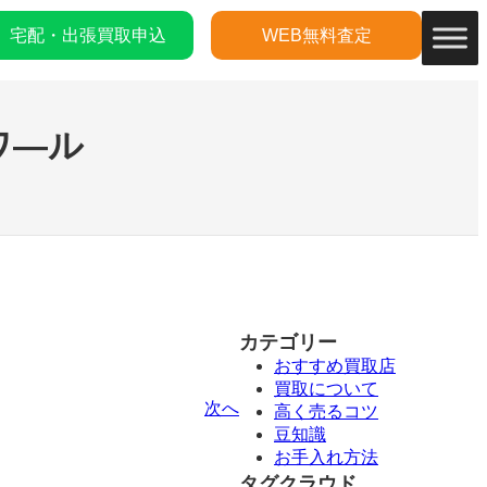
宅配・出張買取申込
WEB無料査定
ワ―ル
カテゴリー
おすすめ買取店
買取について
次へ
高く売るコツ
豆知識
お手入れ方法
タグクラウド