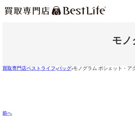
内
容
を
ス
キ
ッ
モノ
プ
買取専門店ベストライフ
バッグ
モノグラム ポシェット・ア
›
›
前へ