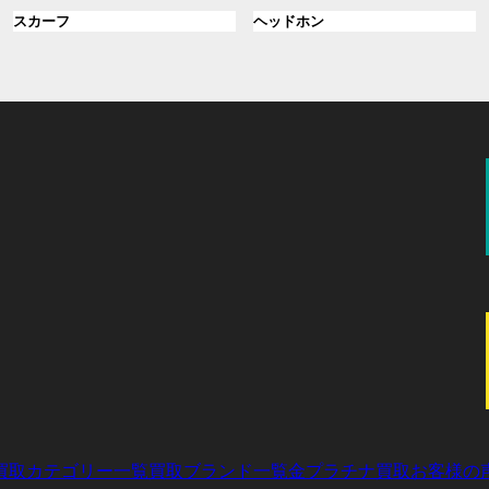
ル
ル
プ
プ
ン
グ
ン
グ
スカーフ
ヘッドホン
ー
ー
リ
リ
ク
ル
ク
ル
プ
プ
ン
ン
ー
ー
リ
リ
ク
ク
プ
プ
ン
ン
リ
リ
ク
ク
ン
ン
ク
ク
買取カテゴリー一覧
買取ブランド一覧
金プラチナ買取
お客様の