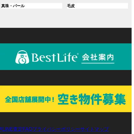
ル
ル
プ
プ
ン
グ
ン
グ
真珠・パール
毛皮
ー
ー
リ
リ
ク
ル
ク
ル
プ
プ
ン
ン
ー
ー
リ
リ
ク
ク
プ
プ
ン
ン
リ
リ
ク
ク
ン
ン
ク
ク
声
LINE査定
プライバシーポリシー
サイトマップ
FAQ