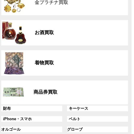
金プラチナ買取
ー
プ
リ
グ
ン
ル
ク
お酒買取
ー
プ
リ
グ
ン
ル
ク
着物買取
ー
プ
リ
グ
ン
ル
ク
商品券買取
ー
プ
リ
グ
グ
財布
キーケース
ン
ル
ル
グ
グ
iPhone・スマホ
ベルト
ク
ー
ー
ル
ル
プ
プ
グ
グ
オルゴール
グローブ
ー
ー
リ
リ