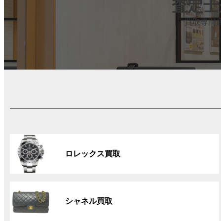
査定士
買取専門
グ
ル
ロレックス買取
ー
プ
リ
グ
ン
ル
ク
シャネル買取
ー
プ