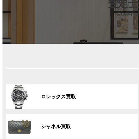
査定士
買取専門
グ
ル
ロレックス買取
ー
プ
リ
グ
ン
ル
ク
シャネル買取
ー
プ