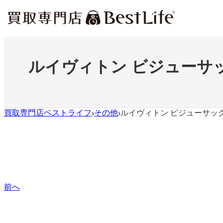
内
容
を
ス
キ
ッ
ルイヴィトン ビジューサッ
プ
買取専門店ベストライフ
その他
ルイヴィトン ビジューサック
›
›
前へ