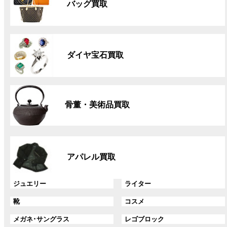
バッグ買取
ー
プ
リ
グ
ン
ル
ク
ダイヤ宝石買取
ー
プ
リ
グ
ン
ル
ク
骨董・美術品買取
ー
プ
リ
グ
ン
ル
ク
アパレル買取
ー
プ
リ
グ
グ
ジュエリー
ライター
ン
ル
ル
グ
グ
靴
コスメ
ク
ー
ー
ル
ル
プ
プ
グ
グ
メガネ･サングラス
レゴブロック
ー
ー
リ
リ