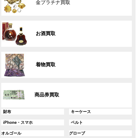
金プラチナ買取
ー
プ
リ
グ
ン
ル
ク
お酒買取
ー
プ
リ
グ
ン
ル
ク
着物買取
ー
プ
リ
グ
ン
ル
ク
商品券買取
ー
プ
リ
グ
グ
財布
キーケース
ン
ル
ル
グ
グ
iPhone・スマホ
ベルト
ク
ー
ー
ル
ル
プ
プ
グ
グ
オルゴール
グローブ
ー
ー
リ
リ