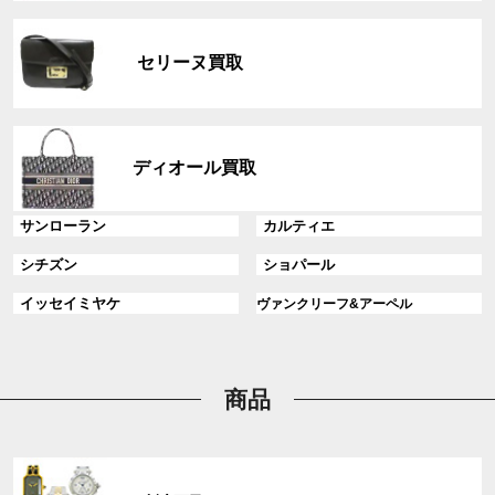
リ
グ
ン
ル
ク
セリーヌ買取
ー
プ
リ
グ
ン
ル
ディオール買取
ク
ー
プ
グ
グ
サンローラン
カルティエ
リ
ル
ル
ン
グ
グ
シチズン
ショパール
ー
ー
ク
ル
ル
プ
プ
グ
グ
イッセイミヤケ
ヴァンクリーフ&アーペル
ー
ー
リ
リ
ル
ル
プ
プ
ン
ン
ー
ー
リ
リ
ク
ク
プ
プ
ン
ン
リ
リ
商品
ク
ク
ン
ン
ク
ク
グ
ル