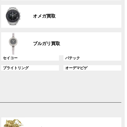
リ
グ
ン
ル
ク
オメガ買取
ー
プ
リ
グ
ン
ル
ク
ブルガリ買取
ー
プ
グ
グ
セイコー
パテック
リ
ル
ル
ン
グ
グ
ブライトリング
オーデマピゲ
ー
ー
ク
ル
ル
プ
プ
ー
ー
リ
リ
プ
プ
ン
ン
リ
リ
ク
ク
ン
ン
ク
ク
グ
ル