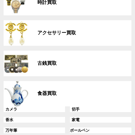
時計買取
ー
プ
リ
グ
ン
ル
ク
アクセサリー買取
ー
プ
リ
グ
ン
ル
ク
古銭買取
ー
プ
リ
グ
ン
ル
ク
食器買取
ー
プ
リ
グ
グ
カメラ
切手
ン
ル
ル
グ
グ
香水
家電
ク
ー
ー
ル
ル
プ
プ
グ
グ
万年筆
ボールペン
ー
ー
リ
リ