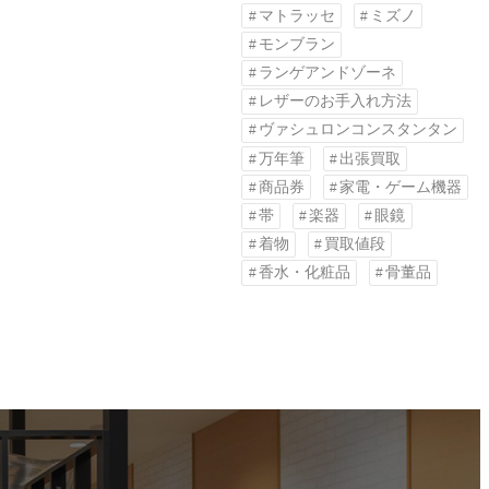
マトラッセ
ミズノ
モンブラン
ランゲアンドゾーネ
レザーのお手入れ方法
ヴァシュロンコンスタンタン
万年筆
出張買取
商品券
家電・ゲーム機器
帯
楽器
眼鏡
着物
買取値段
香水・化粧品
骨董品