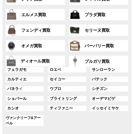
ル
ル
リ
リ
ー
ー
ン
ン
グ
グ
プ
プ
ク
ク
エルメス買取
プラダ買取
ル
ル
リ
リ
ー
ー
ン
ン
グ
グ
プ
プ
ク
ク
フェンディ買取
セリーヌ買取
ル
ル
リ
リ
ー
ー
ン
ン
グ
グ
プ
プ
ク
ク
オメガ買取
バーバリー買取
ル
ル
リ
リ
ー
ー
ン
ン
グ
グ
プ
プ
ディオール買取
ク
ク
ブルガリ買取
ル
ル
リ
リ
グ
グ
グ
ー
ー
フェラガモ
ロエベ
サンローラン
ン
ン
ル
ル
ル
プ
プ
ク
ク
グ
グ
グ
カルティエ
セイコー
パテック
ー
ー
ー
リ
リ
ル
ル
ル
プ
プ
プ
ン
ン
グ
グ
グ
パネラ
イ
ウブロ
シチズン
ー
ー
ー
リ
リ
リ
ク
ク
ル
ル
ル
プ
プ
プ
ン
ン
ン
グ
グ
グ
ショパール
ブライトリング
オーデマピゲ
ー
ー
ー
リ
リ
リ
ク
ク
ク
ル
ル
ル
プ
プ
プ
ン
ン
ン
グ
グ
グ
カシオ
ティファニー
イッセイミヤケ
ー
ー
ー
リ
リ
リ
ク
ク
ク
ル
ル
ル
プ
プ
プ
ン
ン
ン
グ
ヴァンクリーフ&アー
ー
ー
ー
リ
リ
リ
ク
ク
ク
ル
ペル
プ
プ
プ
ン
ン
ン
ー
リ
リ
リ
ク
ク
ク