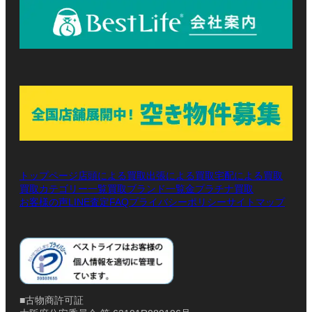
トップページ
店頭による買取
出張による買取
宅配による買取
買取カテゴリー一覧
買取ブランド一覧
金プラチナ買取
お客様の声
LINE査定
プライバシーポリシー
サイトマップ
FAQ
■古物商許可証