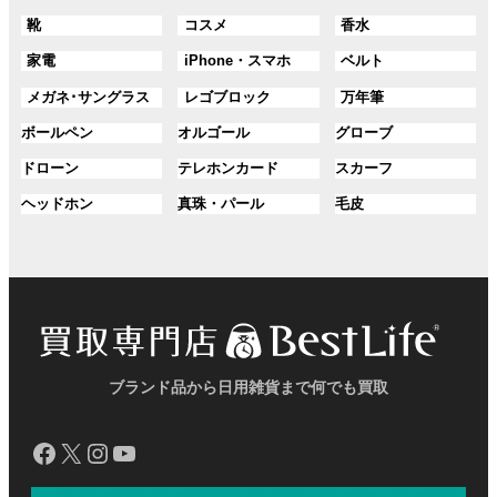
ル
ル
ル
ン
ン
プ
プ
プ
グ
グ
グ
靴
コスメ
香水
ー
ー
ー
ク
ク
リ
リ
リ
ル
ル
ル
プ
プ
プ
ン
ン
ン
グ
グ
グ
家電
iPhone・スマホ
ベルト
ー
ー
ー
リ
リ
リ
ク
ク
ク
ル
ル
ル
プ
プ
プ
ン
ン
ン
グ
グ
グ
メガネ･サングラス
レゴブロック
万年筆
ー
ー
ー
リ
リ
リ
ク
ク
ク
ル
ル
ル
プ
プ
プ
ン
ン
ン
グ
グ
グ
ボールペン
オルゴール
グローブ
ー
ー
ー
リ
リ
リ
ク
ク
ク
ル
ル
ル
プ
プ
プ
ン
ン
ン
グ
グ
グ
ドローン
テレホンカード
スカーフ
ー
ー
ー
リ
リ
リ
ク
ク
ク
ル
ル
ル
プ
プ
プ
ン
ン
ン
グ
グ
グ
ヘッドホン
真珠・パール
毛皮
ー
ー
ー
リ
リ
リ
ク
ク
ク
ル
ル
ル
プ
プ
プ
ン
ン
ン
ー
ー
ー
リ
リ
リ
ク
ク
ク
プ
プ
プ
ン
ン
ン
リ
リ
リ
ク
ク
ク
ン
ン
ン
ク
ク
ク
ブランド品から日用雑貨まで何でも買取
Facebook
X
Instagram
YouTube