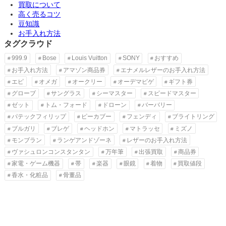
買取について
高く売るコツ
豆知識
お手入れ方法
タグクラウド
999.9
Bose
Louis Vuitton
SONY
おすすめ
お手入れ方法
アマゾン商品券
エナメルレザーのお手入れ方法
エピ
オメガ
オークリー
オーデマピゲ
ギフト券
グローブ
サングラス
シーマスター
スピードマスター
ゼット
トム・フォード
ドローン
バーバリー
パテックフィリップ
ピーカブー
フェンディ
ブライトリング
ブルガリ
ブレゲ
ヘッドホン
マトラッセ
ミズノ
モンブラン
ランゲアンドゾーネ
レザーのお手入れ方法
ヴァシュロンコンスタンタン
万年筆
出張買取
商品券
家電・ゲーム機器
帯
楽器
眼鏡
着物
買取値段
香水・化粧品
骨董品