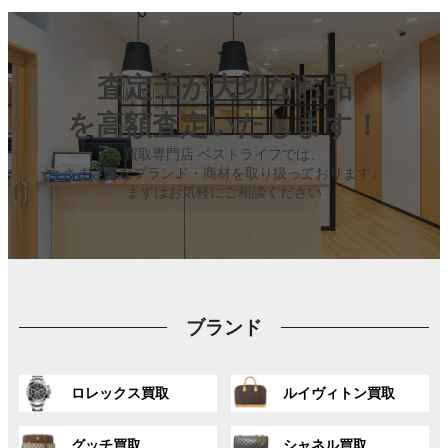
査定士が大切なお品
を高額査定いたします！
買取専門店 ベストライフでは、
さまざまなブランド・商材を取り扱っております。
まずはお気軽にご相談ください
ブランド
グ
グ
ロレックス買取
ルイヴィトン買取
ル
ル
ー
ー
グ
グ
プ
プ
グッチ買取
シャネル買取