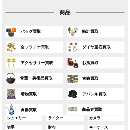
プ
ン
ン
ン
リ
ク
ク
ク
商品
ン
ク
グ
グ
バッグ買取
時計買取
ル
ル
ー
ー
グ
グ
プ
プ
金プラチナ買取
ダイヤ宝石買取
ル
ル
リ
リ
ー
ー
ン
ン
グ
グ
プ
プ
ク
ク
アクセサリー買取
お酒買取
ル
ル
リ
リ
ー
ー
ン
ン
グ
グ
プ
プ
ク
ク
骨董・美術品買取
古銭買取
ル
ル
リ
リ
ー
ー
ン
ン
グ
グ
プ
プ
ク
ク
着物買取
アパレル買取
ル
ル
リ
リ
ー
ー
ン
ン
グ
グ
プ
プ
ク
ク
商品券買取
食器買取
ル
ル
リ
リ
ー
ー
グ
グ
グ
ジュエリー
ライター
カメラ
ン
ン
プ
プ
ル
ル
ル
ク
ク
グ
グ
グ
切手
財布
キーケース
リ
リ
ー
ー
ー