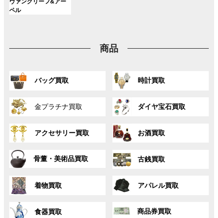
ン
ン
ン
グ
ヴァンクリーフ&アー
ー
ー
ー
リ
リ
リ
ク
ク
ク
ル
ペル
プ
プ
プ
ン
ン
ン
ー
リ
リ
リ
ク
ク
ク
プ
ン
ン
ン
リ
ク
ク
ク
商品
ン
ク
グ
グ
バッグ買取
時計買取
ル
ル
ー
ー
グ
グ
プ
プ
金プラチナ買取
ダイヤ宝石買取
ル
ル
リ
リ
ー
ー
ン
ン
グ
グ
プ
プ
ク
ク
アクセサリー買取
お酒買取
ル
ル
リ
リ
ー
ー
ン
ン
グ
グ
プ
プ
ク
ク
骨董・美術品買取
古銭買取
ル
ル
リ
リ
ー
ー
ン
ン
グ
グ
プ
プ
ク
ク
着物買取
アパレル買取
ル
ル
リ
リ
ー
ー
ン
ン
グ
グ
プ
プ
ク
ク
商品券買取
食器買取
ル
ル
リ
リ