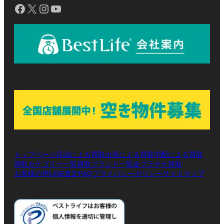
Facebook
X
Instagram
YouTube
トップページ
店頭による買取
出張による買取
宅配による買取
買取カテゴリー一覧
買取ブランド一覧
金プラチナ買取
お客様の声
LINE査定
プライバシーポリシー
サイトマップ
FAQ