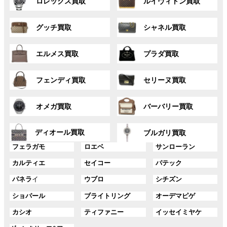
ロレックス買取
ルイヴィトン買取
ル
ル
ー
ー
グ
グ
プ
プ
グッチ買取
シャネル買取
ル
ル
リ
リ
ー
ー
ン
ン
グ
グ
プ
プ
ク
ク
エルメス買取
プラダ買取
ル
ル
リ
リ
ー
ー
ン
ン
グ
グ
プ
プ
ク
ク
フェンディ買取
セリーヌ買取
ル
ル
リ
リ
ー
ー
ン
ン
グ
グ
プ
プ
ク
ク
オメガ買取
バーバリー買取
ル
ル
リ
リ
ー
ー
ン
ン
グ
グ
プ
プ
ディオール買取
ク
ク
ブルガリ買取
ル
ル
リ
リ
グ
グ
グ
ー
ー
フェラガモ
ロエベ
サンローラン
ン
ン
ル
ル
ル
プ
プ
ク
ク
グ
グ
グ
カルティエ
セイコー
パテック
ー
ー
ー
リ
リ
ル
ル
ル
プ
プ
プ
ン
ン
グ
グ
グ
パネラ
イ
ウブロ
シチズン
ー
ー
ー
リ
リ
リ
ク
ク
ル
ル
ル
プ
プ
プ
ン
ン
ン
グ
グ
グ
ショパール
ブライトリング
オーデマピゲ
ー
ー
ー
リ
リ
リ
ク
ク
ク
ル
ル
ル
プ
プ
プ
ン
ン
ン
グ
グ
グ
カシオ
ティファニー
イッセイミヤケ
ー
ー
ー
リ
リ
リ
ク
ク
ク
ル
ル
ル
プ
プ
プ