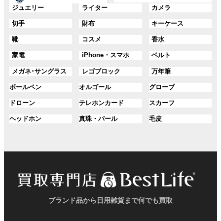
ー
ー
グ
グ
グ
ジュエリー
ライター
カメラ
ン
ン
プ
プ
ル
ル
ル
ク
ク
グ
グ
グ
切手
財布
キーケース
リ
リ
ー
ー
ー
ル
ル
ル
ン
ン
プ
プ
プ
グ
グ
グ
靴
コスメ
香水
ー
ー
ー
ク
ク
リ
リ
リ
ル
ル
ル
プ
プ
プ
ン
ン
ン
グ
グ
グ
家電
iPhone・スマホ
ベルト
ー
ー
ー
リ
リ
リ
ク
ク
ク
ル
ル
ル
プ
プ
プ
ン
ン
ン
グ
グ
グ
メガネ･サングラス
レゴブロック
万年筆
ー
ー
ー
リ
リ
リ
ク
ク
ク
ル
ル
ル
プ
プ
プ
ン
ン
ン
グ
グ
グ
ボールペン
オルゴール
グローブ
ー
ー
ー
リ
リ
リ
ク
ク
ク
ル
ル
ル
プ
プ
プ
ン
ン
ン
グ
グ
グ
ドローン
テレホンカード
スカーフ
ー
ー
ー
リ
リ
リ
ク
ク
ク
ル
ル
ル
プ
プ
プ
ン
ン
ン
グ
グ
グ
ヘッドホン
真珠・パール
毛皮
ー
ー
ー
リ
リ
リ
ク
ク
ク
ル
ル
ル
プ
プ
プ
ン
ン
ン
ー
ー
ー
リ
リ
リ
ク
ク
ク
プ
プ
プ
ン
ン
ン
リ
リ
リ
ク
ク
ク
ン
ン
ン
ク
ク
ク
ブランド品から日用雑貨まで何でも買取