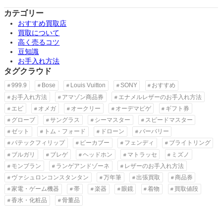
カテゴリー
おすすめ買取店
買取について
高く売るコツ
豆知識
お手入れ方法
タグクラウド
999.9
Bose
Louis Vuitton
SONY
おすすめ
お手入れ方法
アマゾン商品券
エナメルレザーのお手入れ方法
エピ
オメガ
オークリー
オーデマピゲ
ギフト券
グローブ
サングラス
シーマスター
スピードマスター
ゼット
トム・フォード
ドローン
バーバリー
パテックフィリップ
ピーカブー
フェンディ
ブライトリング
ブルガリ
ブレゲ
ヘッドホン
マトラッセ
ミズノ
モンブラン
ランゲアンドゾーネ
レザーのお手入れ方法
ヴァシュロンコンスタンタン
万年筆
出張買取
商品券
家電・ゲーム機器
帯
楽器
眼鏡
着物
買取値段
香水・化粧品
骨董品