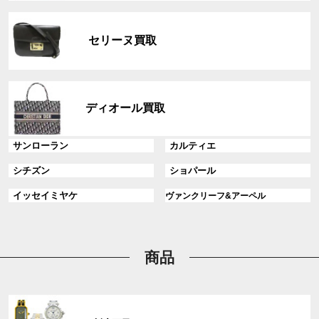
リ
グ
ン
ル
ク
セリーヌ買取
ー
プ
リ
グ
ン
ル
ディオール買取
ク
ー
プ
グ
グ
サンローラン
カルティエ
リ
ル
ル
ン
グ
グ
シチズン
ショパール
ー
ー
ク
ル
ル
プ
プ
グ
グ
イッセイミヤケ
ヴァンクリーフ&アーペル
ー
ー
リ
リ
ル
ル
プ
プ
ン
ン
ー
ー
リ
リ
ク
ク
プ
プ
ン
ン
リ
リ
商品
ク
ク
ン
ン
ク
ク
グ
ル