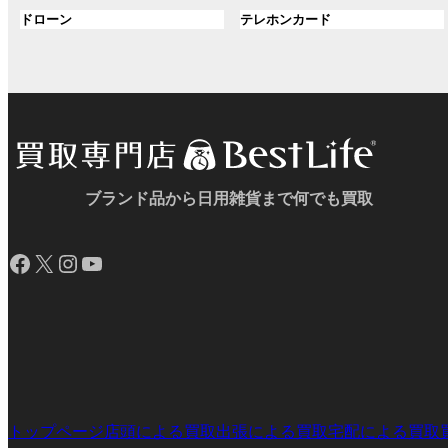
ル
ル
プ
プ
ン
グ
ン
グ
ドローン
テレホンカード
ー
ー
リ
リ
ク
ル
ク
ル
プ
プ
ン
ン
ー
ー
リ
リ
ク
ク
プ
プ
ン
ン
リ
リ
ク
ク
ン
ン
ク
ク
ブランド品から日用雑貨まで何でも買取
Facebook
X
Instagram
YouTube
トップページ
店頭による買取
出張による買取
宅配による買取