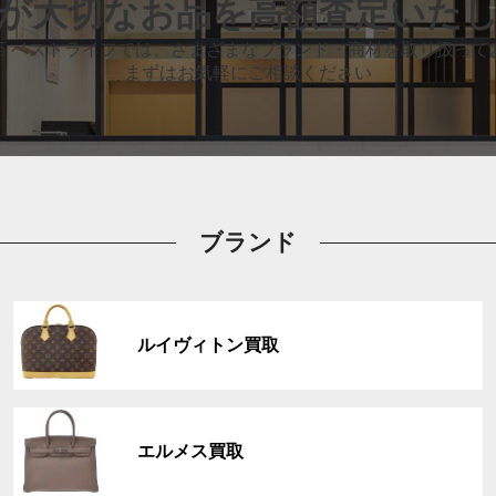
が大切なお品
を高額査定いた
店 ベストライフでは、
さまざまなブランド・商材を取り扱って
まずはお気軽にご相談ください
ブランド
グ
ル
ルイヴィトン買取
ー
プ
リ
グ
ン
ル
ク
エルメス買取
ー
プ