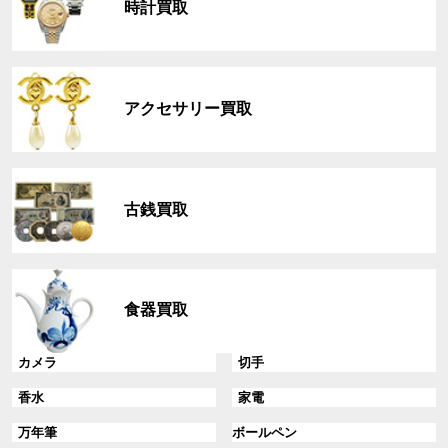
時計買取
ー
プ
リ
グ
ン
ル
ク
アクセサリー買取
ー
プ
リ
グ
ン
ル
ク
古銭買取
ー
プ
リ
グ
ン
ル
ク
食器買取
ー
プ
リ
グ
グ
カメラ
切手
ン
ル
ル
グ
グ
香水
家電
ク
ー
ー
ル
ル
プ
プ
グ
グ
万年筆
ボールペン
ー
ー
リ
リ