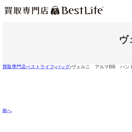
内
容
を
ス
キ
ッ
ヴ
プ
買取専門店ベストライフ
バッグ
ヴェルニ アルマBB ハン
›
›
前へ