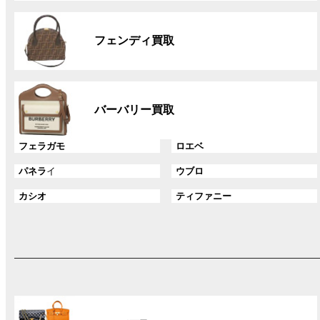
リ
グ
ン
ル
ク
フェンディ買取
ー
プ
リ
グ
ン
ル
ク
バーバリー買取
ー
プ
グ
グ
フェラガモ
ロエベ
リ
ル
ル
ン
グ
グ
パネラ
イ
ウブロ
ー
ー
ク
ル
ル
プ
プ
グ
グ
カシオ
ティファニー
ー
ー
リ
リ
ル
ル
プ
プ
ン
ン
ー
ー
リ
リ
ク
ク
プ
プ
ン
ン
リ
リ
ク
ク
ン
ン
ク
ク
グ
ル