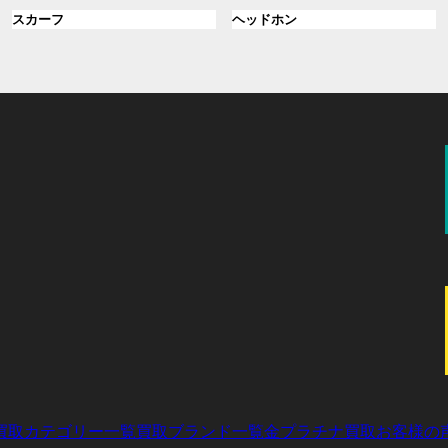
ル
ル
プ
プ
ン
グ
ン
グ
スカーフ
ヘッドホン
ー
ー
リ
リ
ク
ル
ク
ル
プ
プ
ン
ン
ー
ー
リ
リ
ク
ク
プ
プ
ン
ン
リ
リ
ク
ク
ン
ン
ク
ク
買取カテゴリー一覧
買取ブランド一覧
金プラチナ買取
お客様の