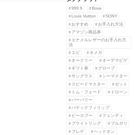
999.9
Bose
Louis Vuitton
SONY
おすすめ
お手入れ方法
アマゾン商品券
エナメルレザーのお手入れ方
法
エピ
オメガ
オークリー
オーデマピゲ
ギフト券
グローブ
サングラス
シーマスター
スピードマスター
ゼット
トム・フォード
ドローン
バーバリー
パテックフィリップ
ピーカブー
フェンディ
ブライトリング
ブルガリ
ブレゲ
ヘッドホン