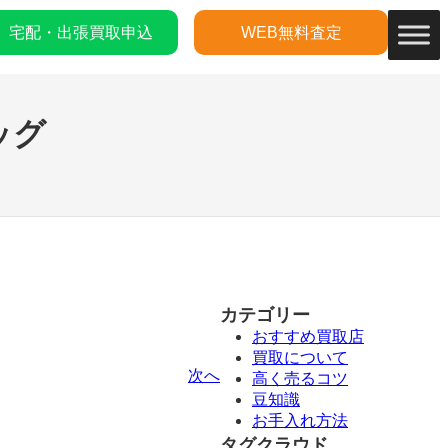
宅配・出張買取申込
WEB無料査定
ッグ
カテゴリー
おすすめ買取店
買取について
次へ
高く売るコツ
豆知識
お手入れ方法
タグクラウド