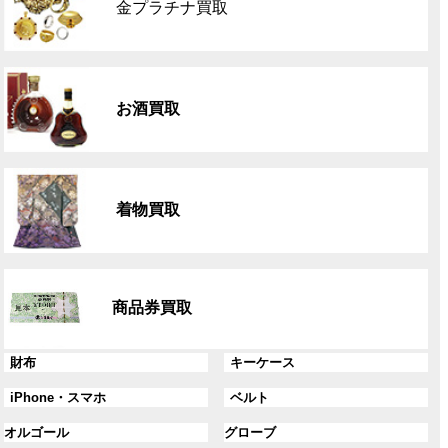
金プラチナ買取
ー
プ
リ
グ
ン
ル
ク
お酒買取
ー
プ
リ
グ
ン
ル
ク
着物買取
ー
プ
リ
グ
ン
ル
ク
商品券買取
ー
プ
リ
グ
グ
財布
キーケース
ン
ル
ル
グ
グ
iPhone・スマホ
ベルト
ク
ー
ー
ル
ル
プ
プ
グ
グ
オルゴール
グローブ
ー
ー
リ
リ