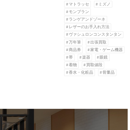
マトラッセ
ミズノ
モンブラン
ランゲアンドゾーネ
レザーのお手入れ方法
ヴァシュロンコンスタンタン
万年筆
出張買取
商品券
家電・ゲーム機器
帯
楽器
眼鏡
着物
買取値段
香水・化粧品
骨董品