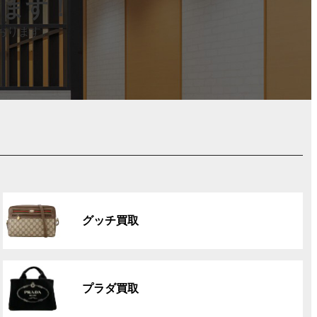
します！
おります。
グ
ル
グッチ買取
ー
プ
リ
グ
ン
ル
ク
プラダ買取
ー
プ