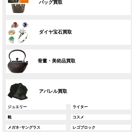
バッグ買取
ー
プ
リ
グ
ン
ル
ク
ダイヤ宝石買取
ー
プ
リ
グ
ン
ル
ク
骨董・美術品買取
ー
プ
リ
グ
ン
ル
ク
アパレル買取
ー
プ
リ
グ
グ
ジュエリー
ライター
ン
ル
ル
グ
グ
靴
コスメ
ク
ー
ー
ル
ル
プ
プ
グ
グ
メガネ･サングラス
レゴブロック
ー
ー
リ
リ