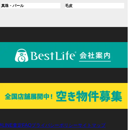
ル
ル
プ
プ
ン
グ
ン
グ
真珠・パール
毛皮
ー
ー
リ
リ
ク
ル
ク
ル
プ
プ
ン
ン
ー
ー
リ
リ
ク
ク
プ
プ
ン
ン
リ
リ
ク
ク
ン
ン
ク
ク
声
LINE査定
プライバシーポリシー
サイトマップ
FAQ