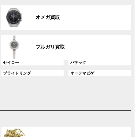
リ
グ
ン
ル
ク
オメガ買取
ー
プ
リ
グ
ン
ル
ク
ブルガリ買取
ー
プ
グ
グ
セイコー
パテック
リ
ル
ル
ン
グ
グ
ブライトリング
オーデマピゲ
ー
ー
ク
ル
ル
プ
プ
ー
ー
リ
リ
プ
プ
ン
ン
リ
リ
ク
ク
ン
ン
ク
ク
グ
ル